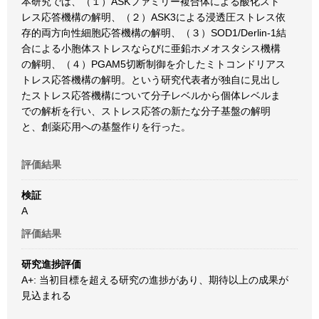
本研究では、（１）ASKファミリー複合体による酸化スト
レス応答機構の解明、（２）ASK3による浸透圧ストレス依
存的両方向性細胞応答機構の解明、（３）SOD1/Derlin-1結
合による小胞体ストレスならびに亜鉛ホメオスタシス機構
の解明、（４）PGAM5切断制御を介したミトコンドリアス
トレス応答機構の解明。という研究代表者が独自に見出し
たストレス応答機構について分子レベルから個体レベルま
での解析を行い、ストレス応答の新たな分子基盤の解明
と、創薬応用への基盤作りを行った。
評価結果
検証
A
評価結果
研究進捗評価
A+: 当初目標を超える研究の進捗があり、期待以上の成果が
見込まれる