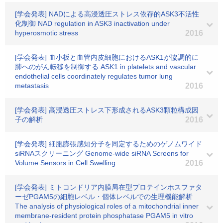
[学会発表] NADによる高浸透圧ストレス依存的ASK3不活性
化制御 NAD regulation in ASK3 inactivation under
hyperosmotic stress
2016
[学会発表] 血小板と血管内皮細胞におけるASK1が協調的に
肺へのがん転移を制御する ASK1 in platelets and vascular
endothelial cells coordinately regulates tumor lung
metastasis
2016
[学会発表] 高浸透圧ストレス下形成されるASK3顆粒構成因
子の解析
2016
[学会発表] 細胞膨張感知分子を同定するためのゲノムワイド
siRNAスクリーニング Genome-wide siRNA Screens for
Volume Sensors in Cell Swelling
2016
[学会発表] ミトコンドリア内膜局在型プロテインホスファタ
ーゼPGAM5の細胞レベル・個体レベルでの生理機能解析
The analysis of physiological roles of a mitochondrial inner
membrane-resident protein phosphatase PGAM5 in vitro