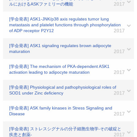
ルにおけるASKファミリーの機能
2017
[学会発表] ASK1-JNK/p38 axis regulates tumor lung
metastasis and platelet functions through phosphorylation
of ADP receptor P2Y12
2017
[学会発表] ASK1 signaling regulates brown adipocyte
maturation
2017
[学会発表] The mechanism of PKA-dependent ASK1
activation leading to adipocyte maturation
2017
[学会発表] Physiological and pathophysiological roles of
SOD1 under Zinc deficiency
2017
[学会発表] ASK family kinases in Stress Signaling and
Disease
2017
[学会発表] ストレスシグナルの分子細胞生物学-その破綻と
疾患と創薬-
2017