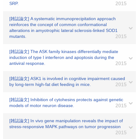
SRP.
2015
[雑誌論文] A systematic immunoprecipitation approach
reinforces the concept of common conformational
alterations in amyotrophic lateral sclerosis-linked SOD1
mutants.
2015
[雑誌論文] The ASK family kinases differentially mediate
induction of type I interferon and apoptosis during the
antiviral response.
2015
[雑誌論文] ASK1 is involved in cognitive impairment caused
by long-term high-fat diet feeding in mice.
2015
[雑誌論文] Inhibition of cytohesins protects against genetic
models of motor neuron disease.
2015
[雑誌論文] In vivo gene manipulation reveals the impact of
stress-responsive MAPK pathways on tumor progression
2015