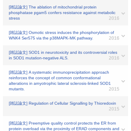
[雑誌論文] The ablation of mitochondrial protein
phosphatase pgam5 confers resistance against metabolic
stress
2016
[雑誌論文] Osmotic stress induces the phosphorylation of
WNK4 Ser575 via the p38MAPK-MK pathway.
2016
[雑誌論文] SOD1 in neurotoxicity and its controversial roles
in SOD1 mutation-negative ALS.
2016
[雑誌論文] A systematic immunoprecipitation approach
reinforces the concept of common conformational
alterations in amyotrophic lateral sclerosis-linked SOD1
mutants.
2015
[雑誌論文] Regulation of Cellular Signalling by Thioredoxin
2015
[雑誌論文] Preemptive quality control protects the ER from
protein overload via the proximity of ERAD components and