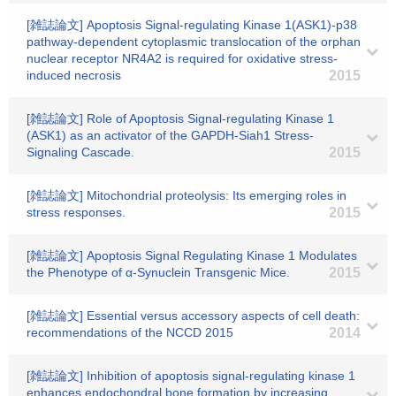
[雑誌論文] Apoptosis Signal-regulating Kinase 1(ASK1)-p38
pathway-dependent cytoplasmic translocation of the orphan
nuclear receptor NR4A2 is required for oxidative stress-
induced necrosis
2015
[雑誌論文] Role of Apoptosis Signal-regulating Kinase 1
(ASK1) as an activator of the GAPDH-Siah1 Stress-
Signaling Cascade.
2015
[雑誌論文] Mitochondrial proteolysis: Its emerging roles in
stress responses.
2015
[雑誌論文] Apoptosis Signal Regulating Kinase 1 Modulates
the Phenotype of α-Synuclein Transgenic Mice.
2015
[雑誌論文] Essential versus accessory aspects of cell death:
recommendations of the NCCD 2015
2014
[雑誌論文] Inhibition of apoptosis signal-regulating kinase 1
enhances endochondral bone formation by increasing