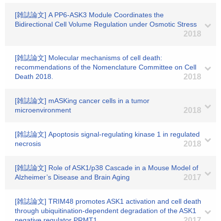
[雑誌論文] A PP6-ASK3 Module Coordinates the
Bidirectional Cell Volume Regulation under Osmotic Stress
2018
[雑誌論文] Molecular mechanisms of cell death:
recommendations of the Nomenclature Committee on Cell
Death 2018.
2018
[雑誌論文] mASKing cancer cells in a tumor
microenvironment
2018
[雑誌論文] Apoptosis signal-regulating kinase 1 in regulated
necrosis
2018
[雑誌論文] Role of ASK1/p38 Cascade in a Mouse Model of
Alzheimer’s Disease and Brain Aging
2017
[雑誌論文] TRIM48 promotes ASK1 activation and cell death
through ubiquitination-dependent degradation of the ASK1
negative regulator PRMT1.
2017