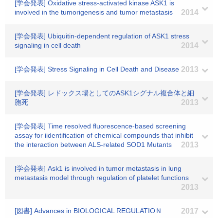
[学会発表] Oxidative stress-activated kinase ASK1 is
involved in the tumorigenesis and tumor metastasis
2014
[学会発表] Ubiquitin-dependent regulation of ASK1 stress
signaling in cell death
2014
[学会発表] Stress Signaling in Cell Death and Disease
2013
[学会発表] レドックス場としてのASK1シグナル複合体と細
胞死
2013
[学会発表] Time resolved fluorescence-based screening
assay for iidentification of chemical compounds that inhibit
the interaction between ALS-related SOD1 Mutants
2013
[学会発表] Ask1 is involved in tumor metastasis in lung
metastasis model through regulation of platelet functions
2013
[図書] Advances in BIOLOGICAL REGULATIOＮ
2017