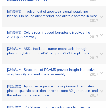
[雑誌論文] Involvement of apoptosis signal-regulating
kinase-1 in house dust miteinduced allergic asthma in mice
2017
[雑誌論文] Cold stress‐induced ferroptosis involves the
ASK1‐p38 pathway
2017
[雑誌論文] ASK1 facilitates tumor metastasis through
phosphorylation of an ADP receptor P2Y12 in platelets.
2017
[雑誌論文] Structures of PGAM5 provide insight into active
site plasticity and multimeric assembly.
2017
[雑誌論文] Apoptosis signal-regulating kinase 1 regulates
platelet granule secretion, thromboxane A2 generation, and
thrombus formation in mice.
2017
[雑誌論文] iPSC-based drug repositioning identifies the