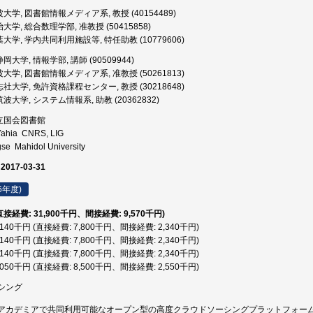
大学, 図書館情報メディア系, 教授 (40154489)
大学, 総合数理学部, 准教授 (50415858)
大学, 学内共同利用施設等, 特任助教 (10779606)
岡大学, 情報学部, 講師 (90509944)
大学, 図書館情報メディア系, 准教授 (50261813)
社大学, 免許資格課程センター, 教授 (30218648)
波大学, システム情報系, 助教 (20362832)
立国会図書館
Yahia CNRS, LIG
se Mahidol University
 2017-03-31
6年度)
(直接経費: 31,900千円、間接経費: 9,570千円)
0,140千円 (直接経費: 7,800千円、間接経費: 2,340千円)
0,140千円 (直接経費: 7,800千円、間接経費: 2,340千円)
0,140千円 (直接経費: 7,800千円、間接経費: 2,340千円)
1,050千円 (直接経費: 8,500千円、間接経費: 2,550千円)
シング
アカデミアで共同利用可能なオープン型の高度クラウドソーシングプラットフォー