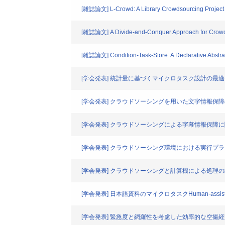
[雑誌論文] L-Crowd: A Library Crowdsourcing Project 
[雑誌論文] A Divide-and-Conquer Approach for Crow
[雑誌論文] Condition-Task-Store: A Declarative Abstra
[学会発表] 統計量に基づくマイクロタスク設計の最
[学会発表] クラウドソーシングを用いた文字情報保
[学会発表] クラウドソーシングによる字幕情報保障に
[学会発表] クラウドソーシング環境における実行プ
[学会発表] クラウドソーシングと計算機による処理
[学会発表] 日本語資料のマイクロタスクHuman-assis
[学会発表] 緊急度と網羅性を考慮した効率的な空撮