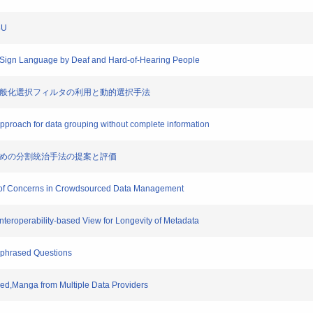
4U
gn Language by Deaf and Hard-of-Hearing People
一般化選択フィルタの利用と動的選択手法
roach for data grouping without complete information
ための分割統治手法の提案と評価
of Concerns in Crowdsourced Data Management
teroperability-based View for Longevity of Metadata
phrased Questions
ed,Manga from Multiple Data Providers