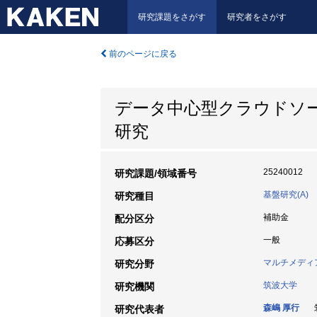
研究課題をさがす
研究者をさがす
前のページに戻る
データ中心型クラウドソ
研究
25240012
研究課題/領域番号
基盤研究(A)
研究種目
補助金
配分区分
一般
応募区分
マルチメディ
研究分野
筑波大学
研究機関
森嶋 厚行
筑
研究代表者