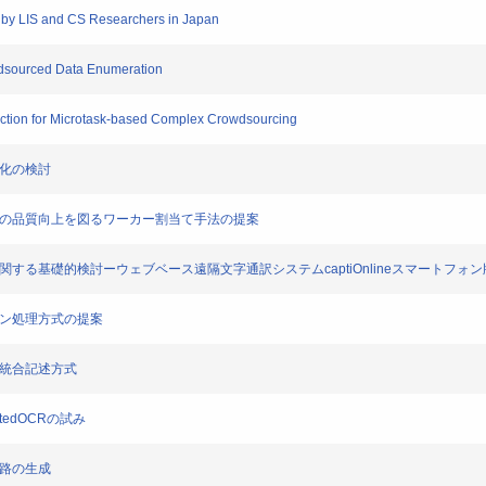
by LIS and CS Researchers in Japan
dsourced Data Enumeration
ction for Microtask-based Complex Crowdsourcing
適化の検討
障の品質向上を図るワーカー割当て手法の提案
関する基礎的検討ーウェブベース遠隔文字通訳システムcaptiOnlineスマートフォ
ラン処理方式の提案
の統合記述方式
tedOCRの試み
経路の生成