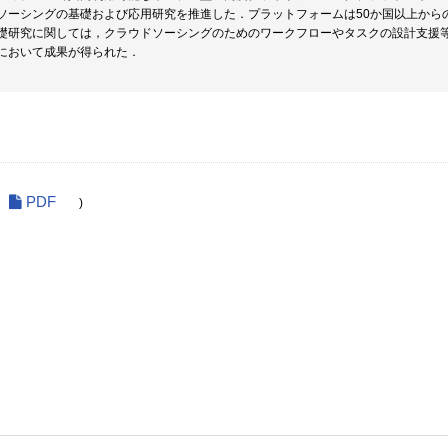
ソーシングの基礎および応用研究を推進した．プラットフォームは50か国以上から
礎研究に関しては，クラウドソーシングのためのワークフローやタスクの設計支援
において成果が得られた．
PDF
)