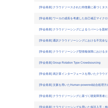
[学会発表] クラウドソースされた特徴量に基づくタ
[学会発表] ワーカの成長を考慮した自己補正マイク
[学会発表] クラウドソーシングによるリバーシを題
[学会発表] 通訳クラウドソーシングにおける不完全
[学会発表] クラウドソーシング型情報保障における
[学会発表] Group Rotation Type Crowdsourcing
[学会発表] 表計算インターフェースを用いたクラウ
[学会発表] 文脈を用いたHuman-powered結合処理
[学会発表] クラウドソーシングに基づく聴覚障害者
[学会発表] クラウドソーシングを用いた仮説入手・