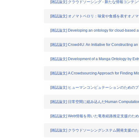
[雑誌論文] クラウドソーシング - 新たな情報コンテ
[雑誌論文] オノマトペロリ：味覚や食感を表すオノ
[雑誌論文] Developing an ontology for cloud-based a
[雑誌論文] Crowd4U: An Initiative for Constructing a
[雑誌論文] Development of a Manga Ontology by Extra
[雑誌論文] A Crowdsourcing Approach for Finding Misid
[雑誌論文] ヒューマンコンピュテーションのための
[雑誌論文] 日常空間に組み込んだHuman Comput
[雑誌論文] Web情報を用いた竜巻経路推定支援の
[雑誌論文] クラウドソーシングシステム開発支援の