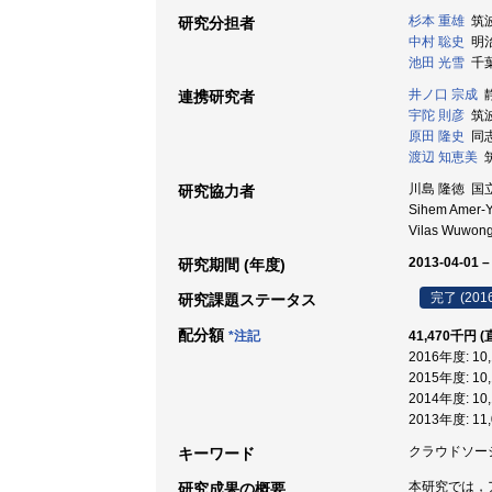
杉本 重雄
筑波
研究分担者
中村 聡史
明治
池田 光雪
千葉
井ノ口 宗成
静
連携研究者
宇陀 則彦
筑波
原田 隆史
同志
渡辺 知恵美
筑
川島 隆徳 国
研究協力者
Sihem Amer-
Vilas Wuwong
2013-04-01 –
研究期間 (年度)
完了 (201
研究課題ステータス
配分額
*注記
41,470千円 
2016年度: 1
2015年度: 1
2014年度: 1
2013年度: 1
クラウドソー
キーワード
本研究では，
研究成果の概要