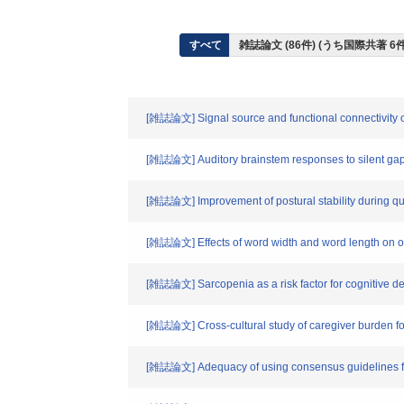
すべて
雑誌論文 (86件) (うち国際共著 
[雑誌論文] Signal source and functional connectivity of
[雑誌論文] Auditory brainstem responses to silent gaps
[雑誌論文] Improvement of postural stability during quiet
[雑誌論文] Effects of word width and word length on opt
[雑誌論文] Sarcopenia as a risk factor for cognitive det
[雑誌論文] Cross-cultural study of caregiver burden 
[雑誌論文] Adequacy of using consensus guidelines for 