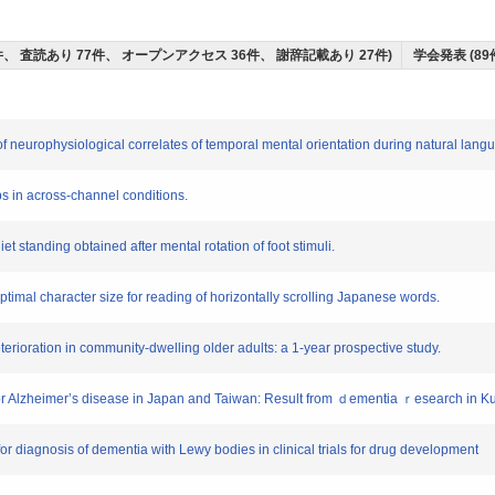
6件、 査読あり 77件、 オープンアクセス 36件、 謝辞記載あり 27件)
学会発表 (89
 neurophysiological correlates of temporal mental orientation during natural lang
 in across-channel conditions.
 standing obtained after mental rotation of foot stimuli.
imal character size for reading of horizontally scrolling Japanese words.
erioration in community-dwelling older adults: a 1-year prospective study.
for Alzheimer’s disease in Japan and Taiwan: Result from ｄementia ｒesearch in
diagnosis of dementia with Lewy bodies in clinical trials for drug development