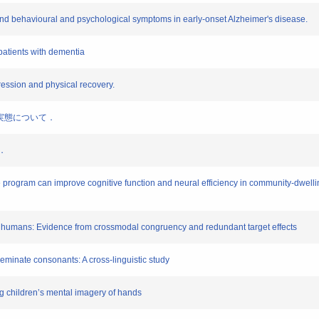
 behavioural and psychological symptoms in early-onset Alzheimer's disease.
patients with dementia
ssion and physical recovery.
分の実態について．
．
ogram can improve cognitive function and neural efficiency in community-dwelling 
 humans: Evidence from crossmodal congruency and redundant target effects
inate consonants: A cross-linguistic study
 children’s mental imagery of hands