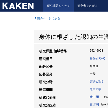
研究課題をさがす
研究者をさがす
前のページに戻る
身体に根ざした認知の生
25245068
研究課題/領域番号
基盤研究(A)
研究種目
補助金
配分区分
一般
応募区分
実験心理学
研究分野
熊本大学
研究機関
積山 薫
熊本
研究代表者
森 周司
九州大学
研究分担者