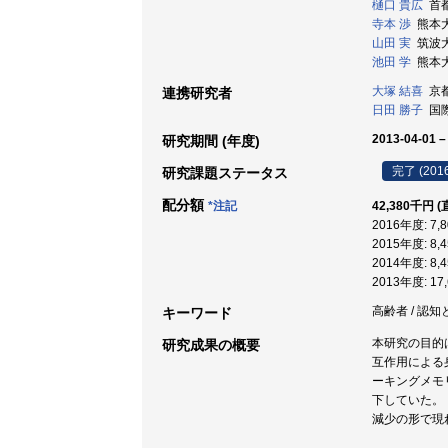
樋口 貴広
首都
寺本 渉
熊本大学
山田 実
筑波大学
池田 学
熊本大学
大塚 結喜
京都
連携研究者
日田 勝子
国際
2013-04-01 –
研究期間 (年度)
完了 (201
研究課題ステータス
配分額
*注記
42,380千円 
2016年度: 7
2015年度: 8
2014年度: 8
2013年度: 1
高齢者 / 認知
キーワード
本研究の目的
研究成果の概要
互作用による
ーキングメモ
下していた。
減少の形で現