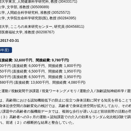
大学東京, 人間健康科学研究科, 教授 (30433171)
, 文学部, 准教授 (30509089)
, 人間総合科学研究科, 准教授 (30525572)
, 大学院生命科学研究部(医), 教授 (60284395)
大学, こころの未来研究センター, 研究員 (60456811)
医療福祉大学, 准教授 (60208767)
 2017-03-31
6年度)
(直接経費: 32,600千円、間接経費: 9,780千円)
,800千円 (直接経費: 6,000千円、間接経費: 1,800千円)
,450千円 (直接経費: 6,500千円、間接経費: 1,950千円)
,450千円 (直接経費: 6,500千円、間接経費: 1,950千円)
7,680千円 (直接経費: 13,600千円、間接経費: 4,080千円)
と運動 / 視触覚間干渉課題 / 視覚ワーキングメモリ / 運動介入 / 加齢認知神経科学 /
は、高齢期における認知機能低下の防止に役立つ身体活動に関する知見を得ること
身体近傍空間の加齢変化の検討では、高齢者で身体近傍空間が拡大しており、その
リ課題中の高齢者の脳機能データでは、複雑な歩行が遅い人ほど前頭前野の活動が
（３）高齢者への3ヶ月の運動＋認知課題での介入の効果をランダム化比較試験で
れ、前述（２）の横断的な結果と整合していた。