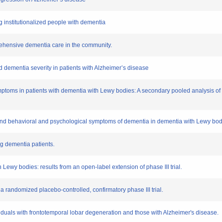
institutionalized people with dementia
ehensive dementia care in the community.
ementia severity in patients with Alzheimer’s disease
toms in patients with dementia with Lewy bodies: A secondary pooled analysis of
 behavioral and psychological symptoms of dementia in dementia with Lewy bodi
g dementia patients.
wy bodies: results from an open-label extension of phase III trial.
andomized placebo-controlled, confirmatory phase III trial.
uals with frontotemporal lobar degeneration and those with Alzheimer's disease.