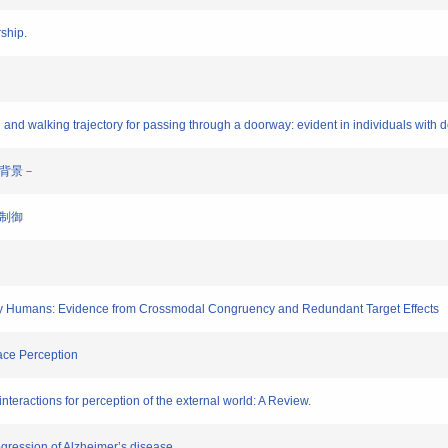
ship.
nd walking trajectory for passing through a doorway: evident in individuals with 
的背景－
動制御
y Humans: Evidence from Crossmodal Congruency and Redundant Target Effects
ace Perception
ractions for perception of the external world: A Review.
ogression of Alzheimer’s disease