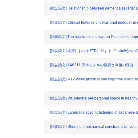
[雑誌論文] Relationship between dementia severity and
[雑誌論文] Clinical features of delusional jealousy in 
[雑誌論文] The relationship between Post-stroke depre
[雑誌論文] 本邦におけるFTDに対するoff-label処
[雑誌論文] &#8211;熊本モデルの概要と今後の課題－
[雑誌論文] A 12-week physical and cognitive exercise pr
[雑誌論文] Visuotactile peripersonal space in healthy
[雑誌論文] Language specific listening of Japanese gem
[雑誌論文] Strong biomechanical constraints on young