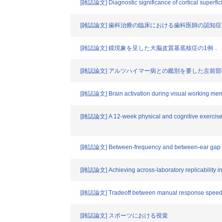
[雑誌論文] Diagnostic significance of cortical superficia
[雑誌論文] 歯科治療の臨床における歯科医師の認知
[雑誌論文] 鏡現象を呈した大脳皮質基底核症の1例．
[雑誌論文] アルツハイマー病との鑑別を要した左前
[雑誌論文] Brain activation during visual working memor
[雑誌論文] A 12-week physical and cognitive exercise pr
[雑誌論文] Between-frequency and between-ear gap dete
[雑誌論文] Achieving across-laboratory replicability i
[雑誌論文] Tradeoff between manual response speed an
[雑誌論文] スポーツにおける視覚