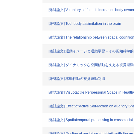
[雑誌論文] Voluntary self-touch increases body owner
[雑誌論文] Tool-body assimilation in the brain
[雑誌論文] The relationship between spatial cognition a
[雑誌論文] 運動イメージと運動学習－その認知科学
[雑誌論文] ダイナミックな空間移動を支える視覚運
[雑誌論文] 移動行動の視覚運動制御
[雑誌論文] Visuotactile Peripersonal Space in Health
[雑誌論文] Effect of Active Self-Motion on Auditory Sp
[雑誌論文] Spatiotemporal processing in crossmodal inte
[雑誌論文] Decline of gustatory sensitivity with the pr