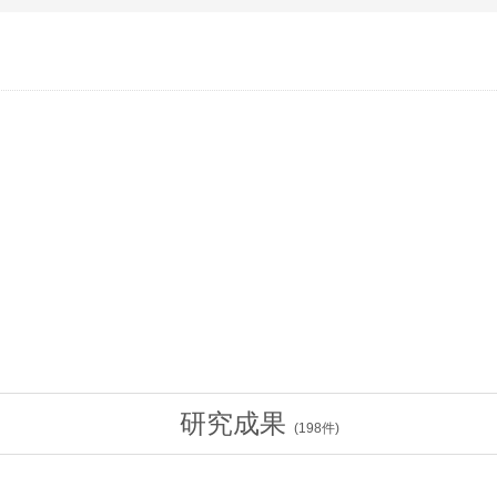
研究成果
(
198
件)