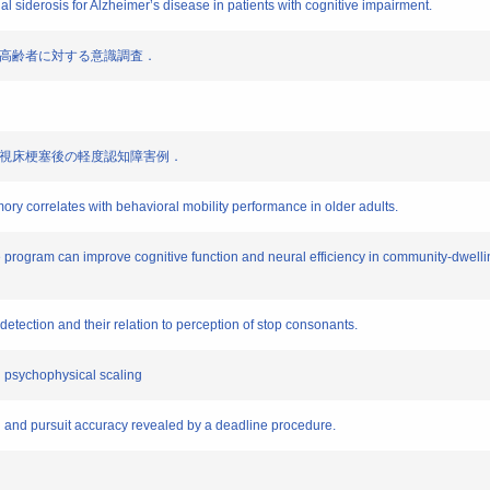
l siderosis for Alzheimer’s disease in patients with cognitive impairment.
症高齢者に対する意識調査．
部視床梗塞後の軽度認知障害例．
y correlates with behavioral mobility performance in older adults.
ogram can improve cognitive function and neural efficiency in community-dwelling 
ction and their relation to perception of stop consonants.
n psychophysical scaling
d pursuit accuracy revealed by a deadline procedure.