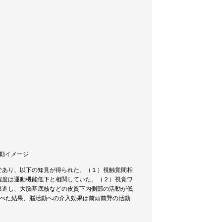
 運動イメージ
であり、以下の知見が得られた。（１）視触覚間相
程度は運動機能低下と相関していた。（２）視覚ワ
昂進し、大脳基底核などの皮質下内側部の活動が低
調べた結果、脳活動への介入効果は前頭前野の活動