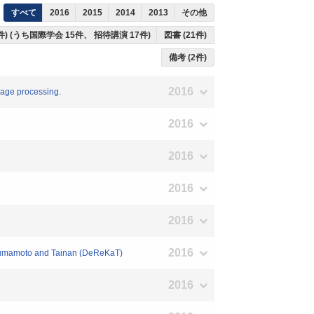
すべて
2016
2015
2014
2013
その他
件) (うち国際学会 15件、 招待講演 17件)
図書 (21件)
備考 (2件)
2016
uage processing.
2016
2016
2016
2016
2016
 Kumamoto and Tainan (DeReKaT)
2016