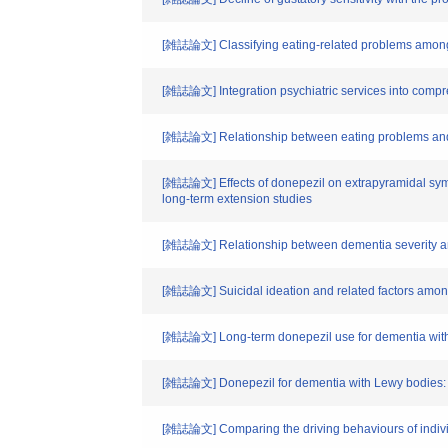
[雑誌論文] Classifying eating-related problems among 
[雑誌論文] Integration psychiatric services into compr
[雑誌論文] Relationship between eating problems and d
[雑誌論文] Effects of donepezil on extrapyramidal symp
long-term extension studies
[雑誌論文] Relationship between dementia severity and
[雑誌論文] Suicidal ideation and related factors amon
[雑誌論文] Long-term donepezil use for dementia with Le
[雑誌論文] Donepezil for dementia with Lewy bodies: a r
[雑誌論文] Comparing the driving behaviours of individ