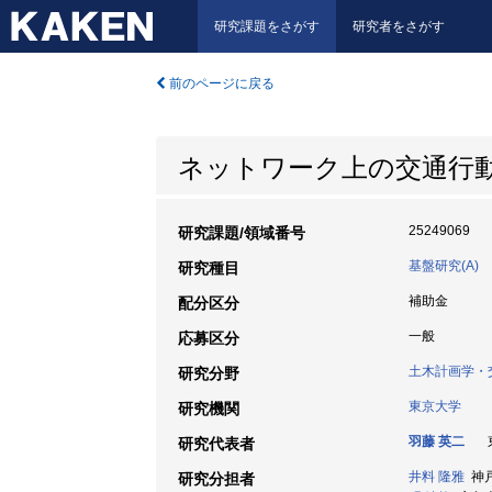
研究課題をさがす
研究者をさがす
前のページに戻る
ネットワーク上の交通行
25249069
研究課題/領域番号
基盤研究(A)
研究種目
補助金
配分区分
一般
応募区分
土木計画学・
研究分野
東京大学
研究機関
羽藤 英二
東
研究代表者
井料 隆雅
神戸大
研究分担者