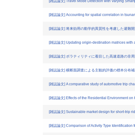
[雑誌論文] Travel Mode Detection with Varying Smart
[雑誌論文] Accounting for spatial correlation in tsunam
[雑誌論文] 将来効用の動学的異質性を考慮した避難
[雑誌論文] Updating origin-destination matrices with 
[雑誌論文] ボラティリティに着目した高速道路の非
[雑誌論文] 横断面調査による主観的評価の標本分布
[雑誌論文] A comparative study of automotive trip chara
[雑誌論文] Effects of the Residential Environment on H
[雑誌論文] Sustainable market design for short-trip ri
[雑誌論文] Comparison of Activity Type Identificatio