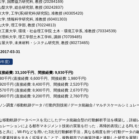
, 国際協力研究科, 教授 (20284169)
梨大学, 総合研究部, 教授 (30242837)
大学, 工学(系)研究科(研究院), 准教授 (40305420)
, 情報科学研究科, 准教授 (60401303)
学, 理工学部, 教授 (70224813)
工業大学, 環境・社会理工学院 土木・環境工学系, 准教授 (70334539)
理科大学, 理工学部土木工学科, 講師 (70709485)
屋大学, 未来材料・システム研究所, 教授 (80273465)
 2017-03-31
6年度)
(直接経費: 33,100千円、間接経費: 9,930千円)
,580千円 (直接経費: 6,600千円、間接経費: 1,980千円)
0,920千円 (直接経費: 8,400千円、間接経費: 2,520千円)
1,570千円 (直接経費: 8,900千円、間接経費: 2,670千円)
1,960千円 (直接経費: 9,200千円、間接経費: 2,760千円)
ン調査 / 移動軌跡データ / 行動判別技術 / データ統融合 / マルチスケールシミュレーシ
な移動軌跡データベースを元にしたデータ統融合型の行動解析手法を構築し，詳細
ュレーションによる都市マネジメント技術の実装を行った．再帰的表現によるRLモ
ると共に，Wi-Fiなどを用いた3次元行動解析手法，異なる精度を持つ行動データ
の要素技術を大きく拡張することで，複数都市での施策評価と連動した研究を展開