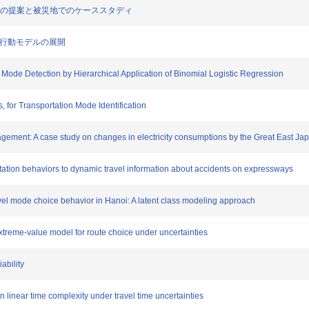
デルの提案と被災地でのケーススタディ
と行動モデルの展開
ode Detection by Hierarchical Application of Binomial Logistic Regression
for Transportation Mode Identification
agement: A case study on changes in electricity consumptions by the Great East J
ation behaviors to dynamic travel information about accidents on expressways
el mode choice behavior in Hanoi: A latent class modeling approach
eme-value model for route choice under uncertainties
ability
 linear time complexity under travel time uncertainties