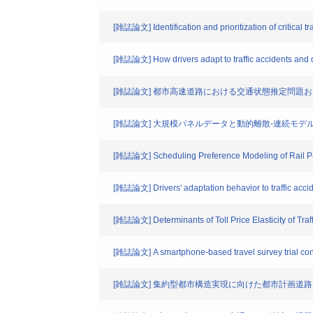
[雑誌論文] Identification and prioritization of critical tr
[雑誌論文] How drivers adapt to traffic accidents and d
[雑誌論文] 都市高速道路における交通状態推定問
[雑誌論文] 大規模パネルデータと動的離散-連続モ
[雑誌論文] Scheduling Preference Modeling of Rail Pas
[雑誌論文] Drivers' adaptation behavior to traffic acci
[雑誌論文] Determinants of Toll Price Elasticity of Tr
[雑誌論文] A smartphone-based travel survey trial cond
[雑誌論文] 集約型都市構造実現に向けた都市計画道路