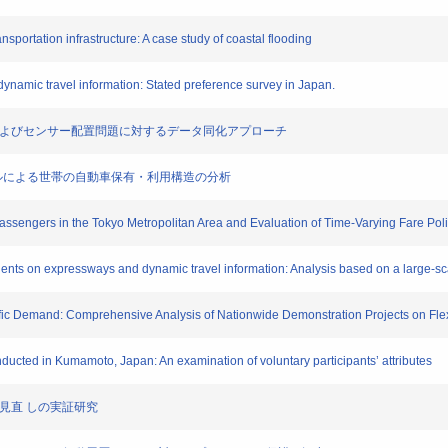
ansportation infrastructure: A case study of coastal flooding
ynamic travel information: Stated preference survey in Japan.
題およびセンサー配置問題に対するデータ同化アプローチ
デルによる世帯の自動車保有・利用構造の分析
sengers in the Tokyo Metropolitan Area and Evaluation of Time-Varying Fare Pol
dents on expressways and dynamic travel information: Analysis based on a large-sc
affic Demand: Comprehensive Analysis of Nationwide Demonstration Projects on Fle
ucted in Kumamoto, Japan: An examination of voluntary participants’ attributes
見直 しの実証研究