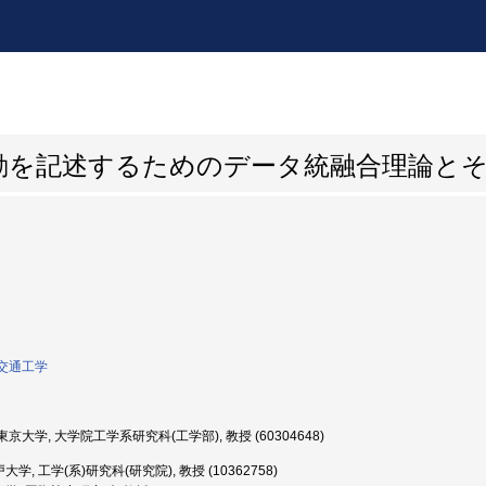
動を記述するためのデータ統融合理論と
交通工学
京大学, 大学院工学系研究科(工学部), 教授 (60304648)
学, 工学(系)研究科(研究院), 教授 (10362758)