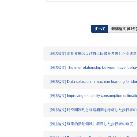
すべて
雑誌論文 (61
[雑誌論文] 周期変動および自己回帰を考慮した高速
[雑誌論文] The interrelationship between travel behavior
[雑誌論文] Data selection in machine learning for identi
[雑誌論文] Improving electricity consumption estimatio
[雑誌論文] 時空間制約と経路相関を考慮した歩行者
[雑誌論文] 確率的活動領域に着目した歩行者の速度