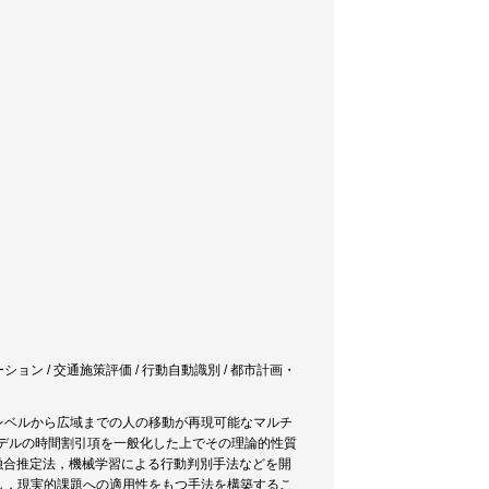
ョン / 交通施策評価 / 行動自動識別 / 都市計画・
レベルから広域までの人の移動が再現可能なマルチ
デルの時間割引項を一般化した上でその理論的性質
の融合推定法，機械学習による行動判別手法などを開
し，現実的課題への適用性をもつ手法を構築するこ