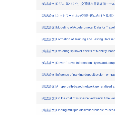
[雑誌論文] DEAに基づく公共交通潜在需要評価モ
[雑誌論文] ネットワーク上の空間計画に向けた観測
[雑誌論文] Modeling of Accelerometer Data for Travel M
[雑誌論文] Formation of Training and Testing Datasets, 
[雑誌論文] Exploring spillover effects of Mobility Man
[雑誌論文] Drivers’ travel information styles and adapt
[雑誌論文] Influence of parking deposit system on trav
[雑誌論文] A hyperpath-based network generalized extr
[雑誌論文] On the cost of misperceived travel time vari
[雑誌論文] Finding multiple dissimilar reliable routes in