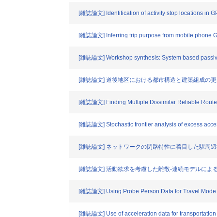
[雑誌論文] Identification of activity stop locations in 
[雑誌論文] Inferring trip purpose from mobile phone G
[雑誌論文] Workshop synthesis: System based passive 
[雑誌論文] 道後地区における都市構造と建築組成の
[雑誌論文] Finding Multiple Dissimilar Reliable Routes
[雑誌論文] Stochastic frontier analysis of excess access 
[雑誌論文] ネットワークの閉路特性に着目した駅周
[雑誌論文] 活動欲求を考慮した離散-連続モデルに
[雑誌論文] Using Probe Person Data for Travel Mode 
[雑誌論文] Use of acceleration data for transportation