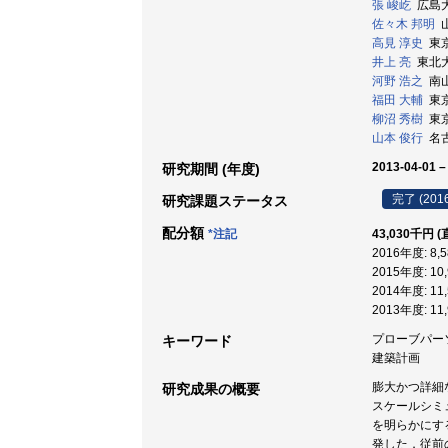
張 峻屹
広島大学
佐々木 邦明
山
高見 淳史
東京
井上 亮
東北大学
河野 浩之
南山大
福田 大輔
東京
柳沼 秀樹
東京
山本 俊行
名古
2013-04-01 –
研究期間 (年度)
完了 (201
研究課題ステータス
配分額
*注記
43,030千円 
2016年度: 8
2015年度: 1
2014年度: 1
2013年度: 1
プローブパーソ
キーワード
建築計画
膨大かつ詳細
研究成果の概要
スケールシミ
を明らかにす
発した．従前