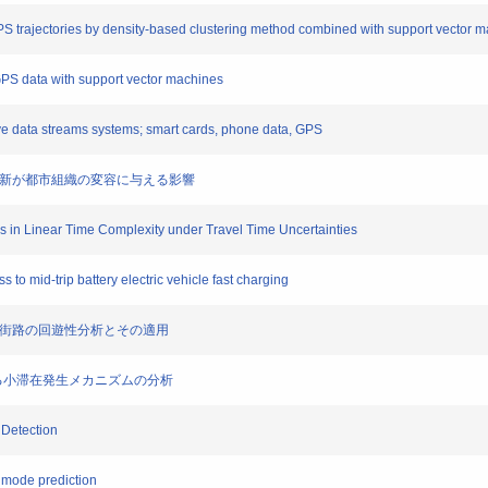
GPS trajectories by density-based clustering method combined with support vector 
PS data with support vector machines
data streams systems; smart cards, phone data, GPS
更新が都市組織の変容に与える影響
 in Linear Time Complexity under Travel Time Uncertainties
to mid-trip battery electric vehicle fast charging
辺街路の回遊性分析とその適用
よる小滞在発生メカニズムの分析
Detection
 mode prediction