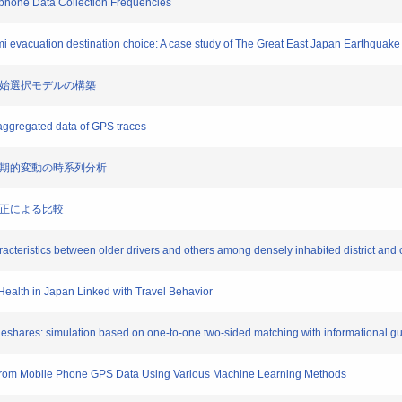
phone Data Collection Frequencies
i evacuation destination choice: A case study of The Great East Japan Earthquake
開始選択モデルの構築
aggregated data of GPS traces
周期的変動の時系列分析
補正による比較
cteristics between older drivers and others among densely inhabited district and 
ealth in Japan Linked with Travel Behavior
deshares: simulation based on one-to-one two-sided matching with informational g
n from Mobile Phone GPS Data Using Various Machine Learning Methods