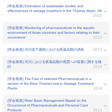
[学会発表] Estimation of wastewater burden and
effectiveness of sewage treatment in the Thames Basin, UK
2015
[学会発表] Monitoring of pharmaceuticals in the aquatic
environment of Asian countries and factors relating to their
occurrence
2015
[学会発表] 河川流下過程における医薬品類の消長
2015
[学会発表] 河川における医薬品類の底質への収着に関する検
討
2015
[学会発表] The Fate of selected Pharmaceuticals in a
section of the River Thames and in Sewage Treatment
Plants
2014
[学会発表] River Basin Management Based on the
Occurrence of Pharmaceuticals and Personal Care
Products.
2014