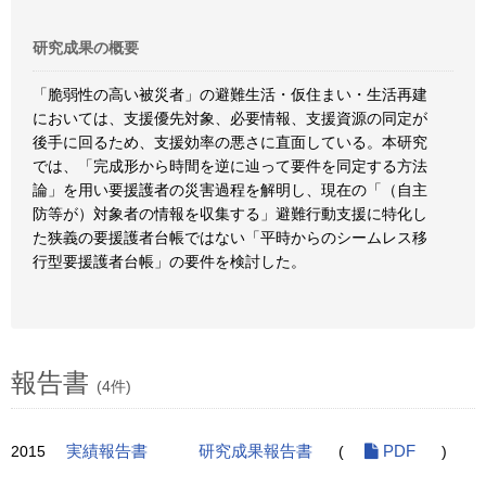
研究成果の概要
「脆弱性の高い被災者」の避難生活・仮住まい・生活再建
においては、支援優先対象、必要情報、支援資源の同定が
後手に回るため、支援効率の悪さに直面している。本研究
では、「完成形から時間を逆に辿って要件を同定する方法
論」を用い要援護者の災害過程を解明し、現在の「（自主
防等が）対象者の情報を収集する」避難行動支援に特化し
た狭義の要援護者台帳ではない「平時からのシームレス移
行型要援護者台帳」の要件を検討した。
報告書
(4件)
2015
実績報告書
研究成果報告書
(
PDF
)