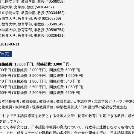
浜国立大学, 教育学部, 教授 (40508058)
大学, 文学部, 教授 (50304457)
京学芸大学, 教育学部, 教授 (50334462)
国立大学, 教育学部, 教授 (60269769)
教育大学, 教育学部, 准教授 (60509149)
学芸大学, 教育学部, 准教授 (60598754)
教育大学, 教育学部, 准教授 (90326421)
 2018-03-31
7年度)
(直接経費: 13,000千円、間接経費: 3,900千円)
,600千円 (直接経費: 2,000千円、間接経費: 600千円)
,550千円 (直接経費: 3,500千円、間接経費: 1,050千円)
,340千円 (直接経費: 1,800千円、間接経費: 540千円)
,550千円 (直接経費: 3,500千円、間接経費: 1,050千円)
,860千円 (直接経費: 2,200千円、間接経費: 660千円)
日本語指導者 / 教員養成 / 教員研修 / 教員育成 / 日本語指導 / 言語学習ビリーフ / 
文化教員 / 教師教育 / 現職教員研修 / 学部教員養成 / 日本語指導の必要な児童生徒
これまで日本語指導等を必要とする外国人児童生徒等の教育に対応できる教員に求
提案してきた。
まえて本研究では、日本語指導教員の育成について、行政等と連携しながら各地で
た。また、成長ステージや職務内容の多様性に合わせた研修を行い、日本語指導教