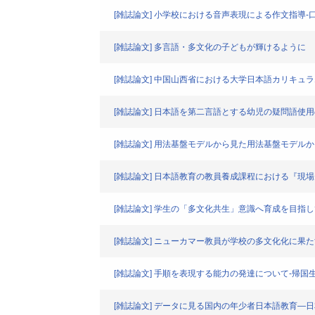
[雑誌論文] 小学校における音声表現による作文指導
[雑誌論文] 多言語・多文化の子どもが輝けるように
[雑誌論文] 中国山西省における大学日本語カリキュ
[雑誌論文] 日本語を第二言語とする幼児の疑問語使
[雑誌論文] 用法基盤モデルから見た用法基盤モデル
[雑誌論文] 日本語教育の教員養成課程における『現
[雑誌論文] 学生の「多文化共生」意識へ育成を目指し
[雑誌論文] ニューカマー教員が学校の多文化化に果
[雑誌論文] 手順を表現する能力の発達について-帰国
[雑誌論文] データに見る国内の年少者日本語教育―