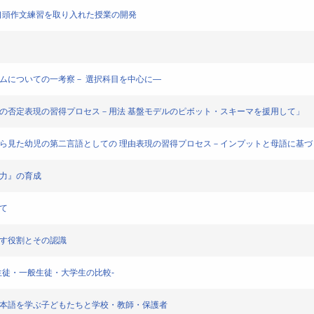
-口頭作文練習を取り入れた授業の開発
ラムについての一考察－ 選択科目を中心に―
用の否定表現の習得プロセス－用法 基盤モデルのピボット・スキーマを援用して」
から見た幼児の第二言語としての 理由表現の習得プロセス－インプットと母語に基づ
場力』の育成
て
たす役割とその認識
生徒・一般生徒・大学生の比較-
日本語を学ぶ子どもたちと学校・教師・保護者