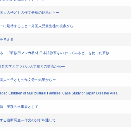
外国人の子どもの作文分析の結果からー
ターに期待することー外国人児童生徒の視点から
成を考える
える－『研修用マンガ教材 日本語教室をのぞいてみると』を使った研修
愛知教育大学とブラジル人学校との交流から―
外国人の子どもの作文分の結果からー
Children of Mulitcultural Families: Case Study of Japan Disaster Area
意味―実践の当事者として
関する縦断調査―作文の分析を通して