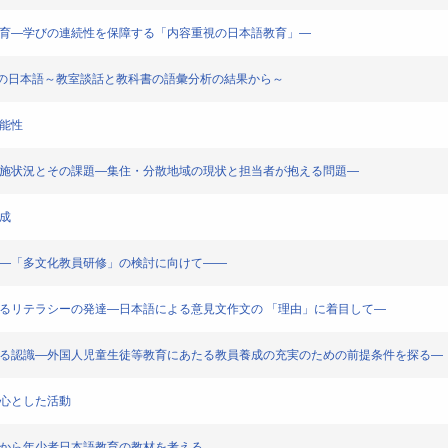
語教育―学びの連続性を保障する「内容重視の日本語教育」―
ための日本語～教室談話と教科書の語彙分析の結果から～
可能性
の実施状況とその課題―集住・分散地域の現状と担当者が抱える問題―
成
――「多文化教員研修」の検討に向けて――
けるリテラシーの発達―日本語による意見文作文の 「理由」に着目して―
関する認識―外国人児童生徒等教育にあたる教員養成の充実のための前提条件を探る―
中心とした活動
論から年少者日本語教育の教材を考える