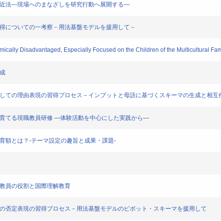
接近法―現場へのまなざしを研究行動へ展開する―
の習得についての一考察－用法基盤モデルを援用して－
ly Disadvantaged, Especially Focused on the Children of the Multicultural Famil
成
語としての理由表現の習得プロセス－インプットと母語に基づくスキーマの生成と相互
を育てる現職教員研修 ―体験活動を中心にした実践から―
教育額とは？-テーマ設定の趣旨と成果・課題-
ー教員の役割と国際理解教育
使用の否定表現の習得プロセス－用法基盤モデルのピボット・スキーマを援用して