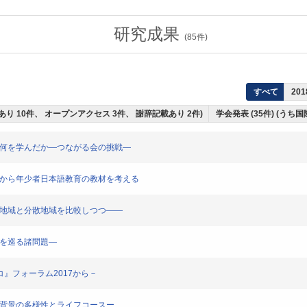
研究成果
(
85
件)
すべて
201
読あり 10件、 オープンアクセス 3件、 謝辞記載あり 2件)
学会発表 (35件) (うち
は何を学んだか―つながる会の挑戦―
論から年少者日本語教育の教材を考える
住地域と分散地域を比較しつつ――
度を巡る諸問題―
コ』フォーラム2017から－
化背景の多様性とライフコースー