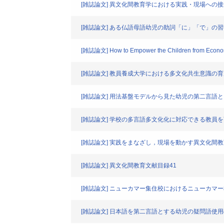
[雑誌論文] 異文化間教育学における実践・現場への
[雑誌論文] ある仏語母語幼児の助詞「に」「で」
[雑誌論文] How to Empower the Children from Economical
[雑誌論文] 教員養成大学における多文化共生意識の育
[雑誌論文] 用法基盤モデルから見た幼児の第二言
[雑誌論文] 学校の多言語多文化化に対応できる教員
[雑誌論文] 実践をまなざし，現場を動かす異文化間
[雑誌論文] 異文化間教育文献目録41
[雑誌論文] ニューカマー集住校におけるニューカマ
[雑誌論文] 日本語を第二言語とする幼児の疑問語