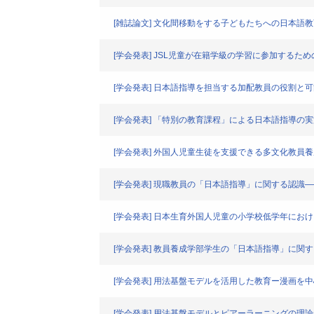
[雑誌論文] 文化間移動をする子どもたちへの日本
[学会発表] JSL児童が在籍学級の学習に参加する
[学会発表] 日本語指導を担当する加配教員の役割と
[学会発表] 「特別の教育課程」による日本語指導
[学会発表] 外国人児童生徒を支援できる多文化教員養
[学会発表] 現職教員の「日本語指導」に関する認識
[学会発表] 日本生育外国人児童の小学校低学年にお
[学会発表] 教員養成学部学生の「日本語指導」に
[学会発表] 用法基盤モデルを活用した教育ー漫画を
[学会発表] 用法基盤モデルとピアーラーニングの理