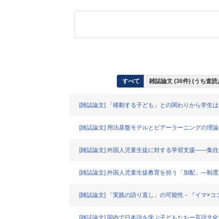
すべて
雑誌論文 (36件) (うち査
[雑誌論文] 「移動する子ども」との関わりから学生
[雑誌論文] 用法基盤モデルとピアーラーニングの理
[雑誌論文] 外国人児童生徒に対する学習支援――集
[雑誌論文] 外国人児童生徒教育を担う「加配」―制
[雑誌論文] 「実践の語り直し」の可能性－『イマ×コ
[雑誌論文] 国内で日本語を学ぶ子どもたちー言語文