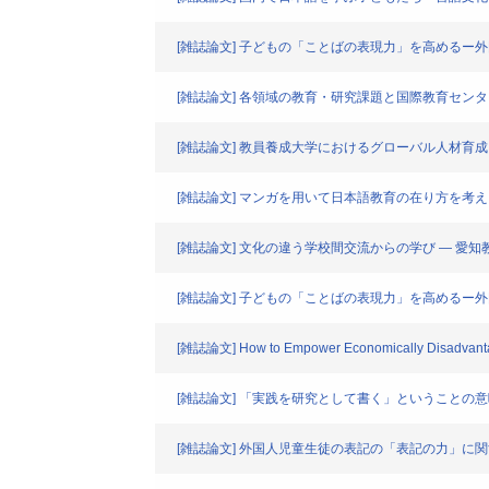
[雑誌論文] 子どもの「ことばの表現力」を高めるー
[雑誌論文] 各領域の教育・研究課題と国際教育セン
[雑誌論文] 教員養成大学におけるグローバル人材育
[雑誌論文] マンガを用いて日本語教育の在り方を考
[雑誌論文] 文化の違う学校間交流からの学び ― 
[雑誌論文] 子どもの「ことばの表現力」を高めるー
[雑誌論文] How to Empower Economically Disadvantaged 
[雑誌論文] 「実践を研究として書く」ということの
[雑誌論文] 外国人児童生徒の表記の「表記の力」に