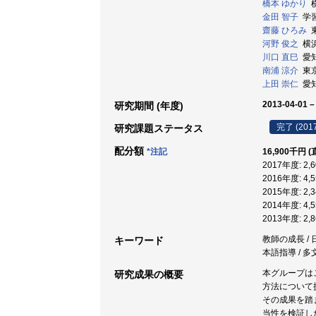
橋本 ゆかり
横
金田 智子
学習院
齋藤 ひろみ
東
河野 俊之
横浜
川口 直巳
愛知
南浦 涼介
東京
上田 崇仁
愛知
2013-04-01 –
研究期間 (年度)
完了 (201
研究課題ステータス
配分額
*注記
16,900千円 
2017年度: 2
2016年度: 4
2015年度: 2
2014年度: 4
2013年度: 2
教師の成長 / 
キーワード
本語指導 / 多
本グループは
研究成果の概要
方法について
その成果を踏
当性を検証し