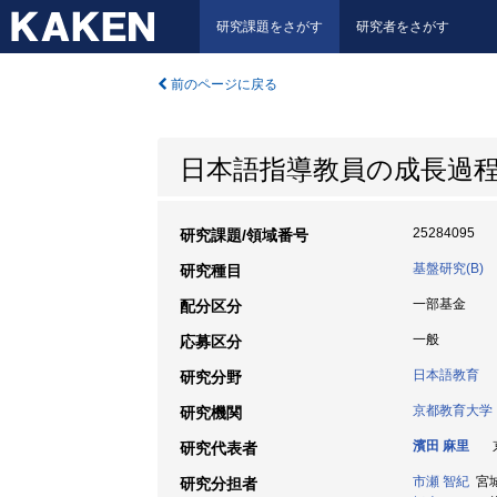
研究課題をさがす
研究者をさがす
前のページに戻る
日本語指導教員の成長過程
25284095
研究課題/領域番号
基盤研究(B)
研究種目
一部基金
配分区分
一般
応募区分
日本語教育
研究分野
京都教育大学
研究機関
濱田 麻里
京
研究代表者
市瀬 智紀
宮城
研究分担者