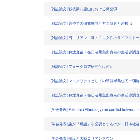
[雑誌論文] 戦後期八重山における爆薬猟
[雑誌論文] 民俗学の研究動向と方言研究との接点
[雑誌論文] 日コリアン１世・２世女性のライフス
[雑誌論文] 解放直後・在日済州島出身者の生活史調
[雑誌論文] フォークロア研究とは何か
[雑誌論文] マイノリティとしての朝鮮半島住民ー朝
[雑誌論文] 解放直後・在日済州島出身者の生活史調査
[学会発表] Folklore (Ethnology) on conflict between loc
[学会発表] 誰が『母語』を必要とするのか－日本
[学会発表] 韓流と大阪コリアンタウン