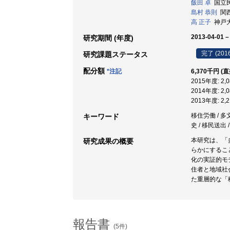
飯田 卓
国立民
島村 恭則
関西
高 正子
神戸大学
2013-04-01 –
研究期間 (年度)
完了 (201
研究課題ステータス
配分額
*注記
6,370千円 (
2015年度: 2
2014年度: 2
2013年度: 2
移住労働 / 多
キーワード
史 / 移民送出
本研究は、「
研究成果の概要
らかにするこ
化の実証的モ
住者と地域社
た重層的な「
報告書
(5件)