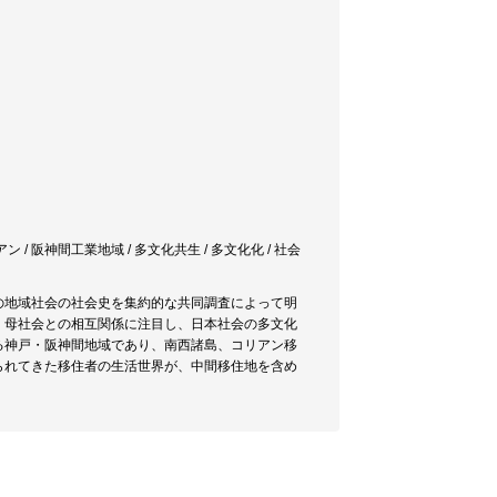
アン / 阪神間工業地域 / 多文化共生 / 多文化化 / 社会
の地域社会の社会史を集約的な共同調査によって明
、母社会との相互関係に注目し、日本社会の多文化
る神戸・阪神間地域であり、南西諸島、コリアン移
られてきた移住者の生活世界が、中間移住地を含め