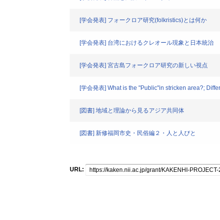
[学会発表] フォークロア研究(folkristics)とは何か
[学会発表] 台湾におけるクレオール現象と日本統治
[学会発表] 宮古島フォークロア研究の新しい視点
[学会発表] What is the "Public"in stricken area?; Dif
[図書] 地域と理論から見るアジア共同体
[図書] 新修福岡市史・民俗編２・人と人びと
URL: