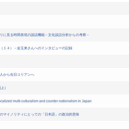
トーリに見る時間表現の談話機能－文化談話分析からの考察－
査（１４）－金玉来さんへのインタビューの記録
鮮人から在日コリアンへ
(上）
alized multi-culturalism and counter-nationalism in Japan
社会のマイノリティにとっての「日本語」の政治的意味