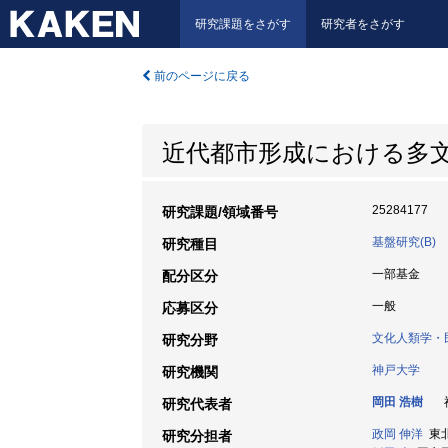
研究課題をさがす
研究者をさがす
前のページに戻る
近代都市形成における多
25284177
研究課題/領域番号
基盤研究(B)
研究種目
一部基金
配分区分
一般
応募区分
文化人類学・
研究分野
神戸大学
研究機関
岡田 浩樹
神
研究代表者
政岡 伸洋
東北
研究分担者