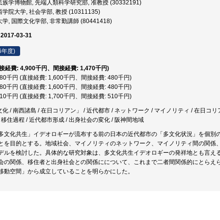
族学博物館, 先端人類科学研究部, 准教授 (30332191)
学院大学, 社会学部, 教授 (10311135)
, 国際文化学部, 非常勤講師 (80441418)
 2017-03-31
6年度)
直接経費: 4,900千円、間接経費: 1,470千円)
,080千円 (直接経費: 1,600千円、間接経費: 480千円)
,080千円 (直接経費: 1,600千円、間接経費: 480千円)
,210千円 (直接経費: 1,700千円、間接経費: 510千円)
文化 / 南西諸島 / 在日コリアン」 / 近代都市 / ネットワーク / マイノリティ / 在日コリ
 / 移住過程 / 近代都市形成 / 出身社会の変化 / 阪神間地域
多文化共生」イデオロギーが流布する前の日本の近代都市の「多文化状況」を個別
とを目的とする。地域社会、マイノリティのネットワーク、マイノリティ間の関係
デルを検討した。具体的な研究対象は、多文化共生イデオロギーの発祥地とも言え
会の関係、移住者と出身社会との関係にについて、これまで二者間関係的にとらえ
移動空間」から成立していることを明らかにした。