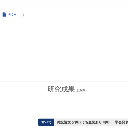
PDF
)
研究成果
(
16
件)
すべて
雑誌論文 (7件) (うち査読あり 4件)
学会発表 