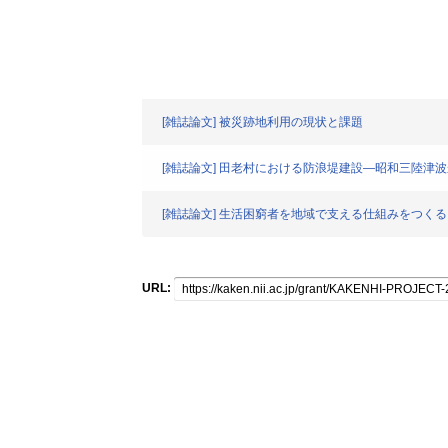
[雑誌論文] 被災跡地利用の現状と課題
[雑誌論文] 田老村における防浪堤建設―昭和三陸津
[雑誌論文] 生活困窮者を地域で支える仕組みをつくる
URL: