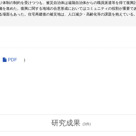
り体制の制約を受けつつも、被災自治体は遠隔自治体からの職員派遣等を得て復興
備を進めた。復興に関する地域の合意形成においてはコミュニティの役割が重要で
る場面もあった。住宅再建後の被災地は、人口減少・高齢化等の課題を抱えている
PDF
)
研究成果
(
3
件)