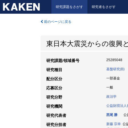
研究課題をさがす
研究者をさがす
前のページに戻る
東日本大震災からの復興
25285048
研究課題/領域番号
基盤研究(B)
研究種目
一部基金
配分区分
一般
応募区分
政治学
研究分野
公益財団法人
研究機関
西尾 勝
公益
研究代表者
新藤 宗幸
公益
研究分担者