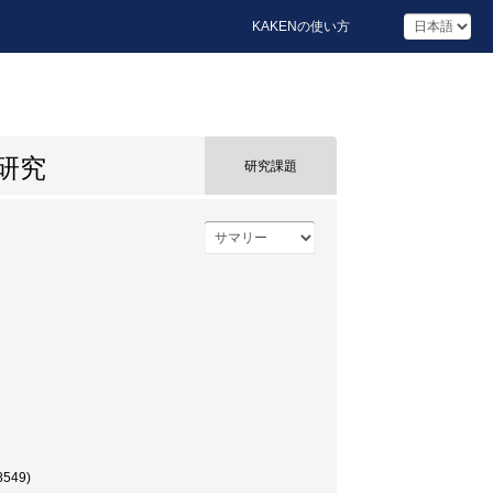
KAKENの使い方
研究
研究課題
49)