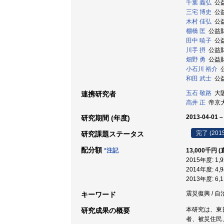
千葉 義弘
公益
三宅 博史
公益
木村 佳弘
公益
棚橋 匡
公益財
田中 暁子
公益
川手 摂
公益財
畑野 勇
公益財
小石川 裕介
公
和田 武士
公益
五石 敬路
大阪
連携研究者
高井 正
帝京大学
2013-04-01 –
研究期間 (年度)
完了 (201
研究課題ステータス
配分額
*注記
13,000千円 
2015年度: 1
2014年度: 4
2013年度: 6
震災復興 / 
キーワード
本研究は、東
研究成果の概要
者、被災住民