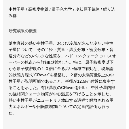
中性子星 / 高密度物質 / 量子色力学 / 冷却原子気体 / 繰り込
み群
研究成果の概要
誕生直後の熱い中性子星、および冷却が進んだ冷たい中性
子星について、その半径・質量・温度分布・密度分布・音
速分布などのバルクな性質を、ハドロン-クォーク クロスオ
ーバーの観点から詳細に検討した。特に、原子核密度以下
から原子核密度の１０倍に至る広い領域で有効な、現象論
的状態方程式"CRover"を構築し、２倍の太陽質量以上の中
性子星が説明可能であること、半径が12.5km付近に集中す
ることを示した。有限温度のCRoverを用い、中性子星内部
の強相関クォーク物質が中心温度を下げることを示した。
熱い中性子星がニュートリノ放出する過程で解放される重
力エネルギーや回転数増加についての定量的評価も行っ
た。