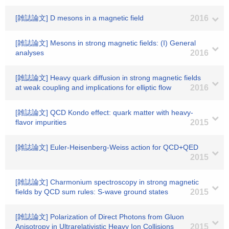
[雑誌論文] D mesons in a magnetic field
2016
[雑誌論文] Mesons in strong magnetic fields: (I) General
analyses
2016
[雑誌論文] Heavy quark diffusion in strong magnetic fields
at weak coupling and implications for elliptic flow
2016
[雑誌論文] QCD Kondo effect: quark matter with heavy-
flavor impurities
2015
[雑誌論文] Euler-Heisenberg-Weiss action for QCD+QED
2015
[雑誌論文] Charmonium spectroscopy in strong magnetic
fields by QCD sum rules: S-wave ground states
2015
[雑誌論文] Polarization of Direct Photons from Gluon
Anisotropy in Ultrarelativistic Heavy Ion Collisions
2015