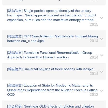
[雑誌論文] Single-particle spectral density of the unitary
Fermi gas: Novel approach based on the operator product
expansion, sum rules and the maximum entropy method
2015
[雑誌論文] QCD Sum Rules for Magnetically Induced Mixing
between eta_c and J/psi
2014
[雑誌論文] Fermionic Functional Renormalization Group
Approach to Superfluid Phase Transition
2014
[雑誌論文] Universal physics of three bosons with isospin
2014
[雑誌論文] Equation of State for Nucleonic Matter and its
Quark Mass Dependence from the Nuclear Force in Lattice
QCD
2013
[学会発表] Nonlinear QED effects on photon and dilepton