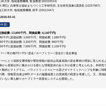
大学, 地域連携機構, 客員教授 (60333514)
川 博巳) 兵庫県立福祉まちづくり工学研究所, 主任研究員兼1課課長 (10257967)
工科大学, 地域連携機構, 助手 (20412447)
 2016-03-31
5年度)
(直接経費: 13,800千円、間接経費: 4,140千円)
,680千円 (直接経費: 3,600千円、間接経費: 1,080千円)
,160千円 (直接経費: 3,200千円、間接経費: 960千円)
,100千円 (直接経費: 7,000千円、間接経費: 2,100千円)
/ 草の根ITS / ITS / 逆走 / カーブミラー / 逆走行 / 逆走事故
バーにとり道路交通情報や警告情報の提供は高速道路の逆走事例の増加に見られる
側から視覚以外に働きかける新たな情報提供のあり方が必要と考えられる。本研究
々動的ピクトグラム、パラメトリックスピーカ及びダイナミックハンプを対象に情
の際、情報受信者はMRI データの脳萎縮度と白質病変の程度を考慮した。又、現
ていない事も解りカーブミラー高度化システムを開発した。