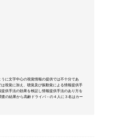
ように文字中心の視覚情報の提供では不十分であ
では視覚に加え、聴覚及び振動覚による情報提供手
報提供手法の効果を検証し情報提供手法のあり方を
地調査の結果から高齢ドライバ－の４人に３名はカー