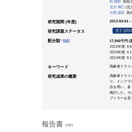
朴 啓彰
高知工科
北川 博己
(北
片岡 源宗
高知
2013-04-01 –
研究期間 (年度)
完了 (201
研究課題ステータス
配分額
*注記
17,940千円 
2015年度: 4
2014年度: 4
2013年度: 9
高齢者ドライバー 
キーワード
高齢者ドライ
研究成果の概要
り、インフラ
法を用い、各
検討した。そ
ブミラーを見
報告書
(4件)