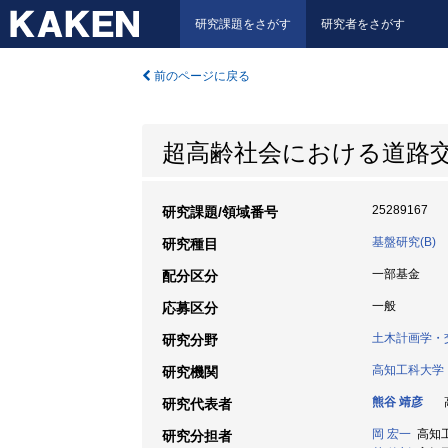
研究課題をさがす
研究者をさがす
前のページに戻る
超高齢社会における道路
25289167
研究課題/領域番号
基盤研究(B)
研究種目
一部基金
配分区分
一般
応募区分
土木計画学・
研究分野
高知工科大学
研究機関
熊谷 靖彦
高
研究代表者
岡 宏一
高知工科
研究分担者