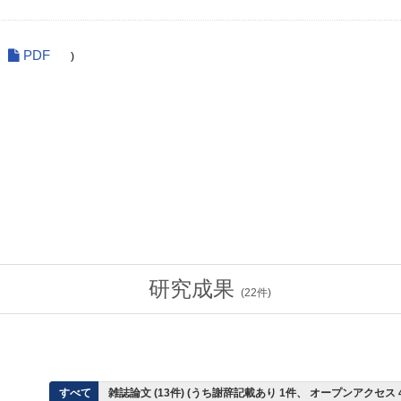
PDF
)
研究成果
(
22
件)
すべて
雑誌論文 (13件) (うち謝辞記載あり 1件、 オープンアクセス 