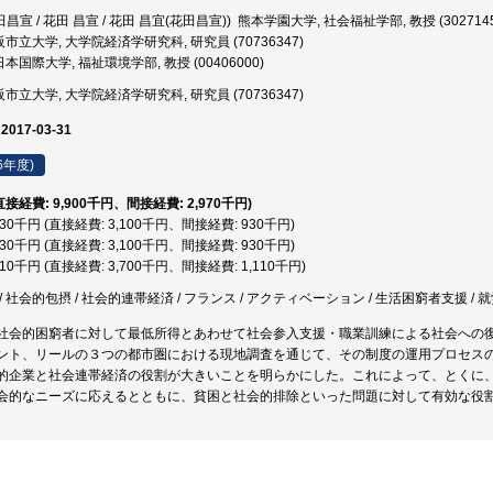
田昌宣 / 花田 昌宣 / 花田 昌宜(花田昌宣)) 熊本学園大学, 社会福祉学部, 教授 (3027145
市立大学, 大学院経済学研究科, 研究員 (70736347)
本国際大学, 福祉環境学部, 教授 (00406000)
市立大学, 大学院経済学研究科, 研究員 (70736347)
 2017-03-31
6年度)
(直接経費: 9,900千円、間接経費: 2,970千円)
,030千円 (直接経費: 3,100千円、間接経費: 930千円)
,030千円 (直接経費: 3,100千円、間接経費: 930千円)
,810千円 (直接経費: 3,700千円、間接経費: 1,110千円)
 社会的包摂 / 社会的連帯経済 / フランス / アクティベーション / 生活困窮者支援 / 
社会的困窮者に対して最低所得とあわせて社会参入支援・職業訓練による社会への
ント、リールの３つの都市圏における現地調査を通じて、その制度の運用プロセス
的企業と社会連帯経済の役割が大きいことを明らかにした。これによって、とくに
会的なニーズに応えるとともに、貧困と社会的排除といった問題に対して有効な役