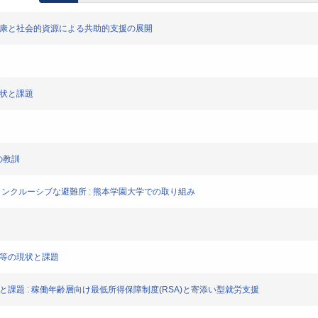
健康と社会的資源による共助的支援の展開
現状と課題
の教訓
インクルーシブな避難所 : 熊本学園大学での取り組み
業等の現状と課題
と課題 : 稼働年齢層向け最低所得保障制度(RSA)と寄添い型就労支援