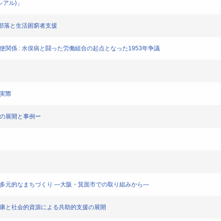
シアル)」
別部落と生活困窮者支援
使関係 : 水俣病と闘った労働組合の起点となった1953年争議
と実際
その展開と事例ー
る多元的なまちづくり ―大阪・箕面市での取り組みから―
健康と社会的資源による共助的支援の展開