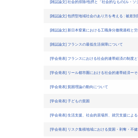
[雑誌論文] 社会的排除/包摂と「社会的なもの(ル・ソ
[雑誌論文] 包摂型地域社会のあり方を考える : 被差
[雑誌論文] 新日本窒素における工職身分撤廃過程と労
[雑誌論文] フランスの最低生活保障について
[学会発表] フランスにおける社会的連帯経済の制度
[学会発表] リール都市圏における社会的連帯経済ー
[学会発表] 貧困理論の動向について
[学会発表] 子どもの貧困
[学会発表] 生活支援、社会的居場所、就労支援によ
[学会発表] リスク集積地域における貧困・剥奪・不