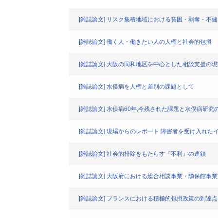
[雑誌論文] リスク集積地域における貧困・剥奪・不
[雑誌論文] 働く人・働きたい人の人権と社会的包摂
[雑誌論文] 大阪の同和地区を中心とした相談支援の
[雑誌論文] 水俣病を人権と差別の課題として
[雑誌論文] 水俣病60年,今残された課題と水俣病研究
[雑誌論文] 現場からのレポート 障害者を受け入れた
[雑誌論文] 社会的排除をもたらす『不利』の連鎖
[雑誌論文] 大阪府における総合相談事業・隣保館事
[雑誌論文] フランスにおける積極的包摂政策の到達点