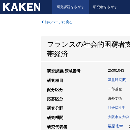
研究課題をさがす
研究者をさがす
前のページに戻る
フランスの社会的困窮者
帯経済
25301043
研究課題/領域番号
基盤研究(B)
研究種目
一部基金
配分区分
海外学術
応募区分
社会福祉学
研究分野
大阪市立大学
研究機関
福原 宏幸
大
研究代表者