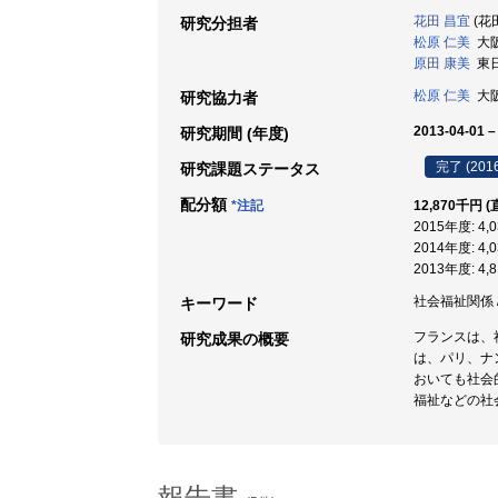
花田 昌宜
(花
研究分担者
松原 仁美
大阪
原田 康美
東日
松原 仁美
大阪
研究協力者
2013-04-01 –
研究期間 (年度)
完了 (201
研究課題ステータス
配分額
*注記
12,870千円 
2015年度: 4
2014年度: 4
2013年度: 4
社会福祉関係 /
キーワード
フランスは、
研究成果の概要
は、パリ、ナ
おいても社会
福祉などの社
報告書