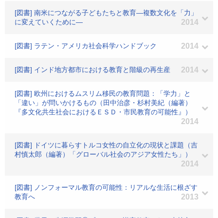
[図書] 南米につながる子どもたちと教育―複数文化を「力」
に変えていくために―
2014
[図書] ラテン・アメリカ社会科学ハンドブック
2014
[図書] インド地方都市における教育と階級の再生産
2014
[図書] 欧州におけるムスリム移民の教育問題：「学力」と
「違い」が問いかけるもの（田中治彦・杉村美紀（編著）
『多文化共生社会におけるＥＳＤ・市民教育の可能性』）
2014
[図書] ドイツに暮らすトルコ女性の自立化の現状と課題（吉
村慎太郎（編著）「グローバル社会のアジア女性たち」）
2014
[図書] ノンフォーマル教育の可能性：リアルな生活に根ざす
教育へ
2013