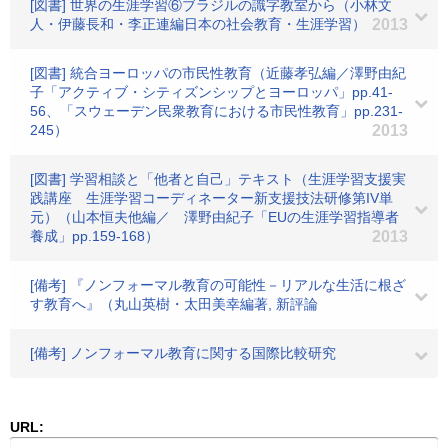
[図書] 世界の生涯学習⑥ブラジルの識字教室から（小林文
人・伊藤長和・李正連編日本の社会教育・生涯学習）
2013
[図書] 統合ヨーロッパの市民性教育（近藤孝弘編／澤野由紀
子「アクティブ・シティズンシップとヨーロッパ」pp.41-
56、「スウェーデン民衆教育における市民性教育」pp.231-
245）
2013
[図書] 学習相談と「他者と自己」テキスト（生涯学習支援実
践講座 生涯学習コーディネーター新支援技法研修第IV単
元）（山本恒夫他編／ 澤野由紀子「EUの生涯学習指導者
養成」pp.159-168）
2013
[備考] 『ノンフォーマル教育の可能性－リアルな生活に根ざ
す教育へ』（丸山英樹・太田美幸編著, 新評論
[備考] ノンフォーマル教育に関する国際比較研究
URL: