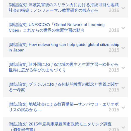
[雑誌論文] 津波災害後のスリランカにおける持続可能な地域
社会の構築：ノンフォーマル教育研究の観点から
2016
[雑誌論文] UNESCOの「Global Network of Learning
Cities」これからの世界の生涯学習の動向
2016
[雑誌論文] How networking can help guide global citizenship
in Japan
2015
[雑誌論文] 諸外国における地域の再生と生涯学習ー欧州から
世界に広がる学びのまちづくり
2015
[雑誌論文] ブラジルにおける包括的教育の概念と実践に関す
る一考察
2015
[雑誌論文] 地域社会による教育構築―サンパウロ・エリオポ
リスの試みから―
2015
[雑誌論文] 2015年度兵庫県豊岡市政策モニタリング調査
（調査報告書）
2015