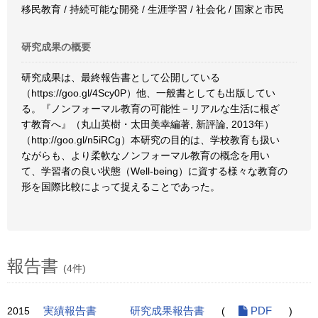
移民教育 / 持続可能な開発 / 生涯学習 / 社会化 / 国家と市民
研究成果の概要
研究成果は、最終報告書として公開している
（https://goo.gl/4Scy0P）他、一般書としても出版してい
る。『ノンフォーマル教育の可能性－リアルな生活に根ざ
す教育へ』（丸山英樹・太田美幸編著, 新評論, 2013年）
（http://goo.gl/n5iRCg）本研究の目的は、学校教育も扱い
ながらも、より柔軟なノンフォーマル教育の概念を用い
て、学習者の良い状態（Well-being）に資する様々な教育の
形を国際比較によって捉えることであった。
報告書
(4件)
2015
実績報告書
研究成果報告書
(
PDF
)