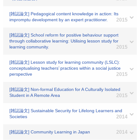
[雑誌論文] Pedagogical content knowledge in action: Its
impromptu development by an expert practitioner.
2015
[雑誌論文] School reform for positive behaviour support
through collaborative learning: Utilising lesson study for
learning community.
2015
[雑誌論文] Lesson study for learning community (LSLC):
conceptualising teachers’ practices within a social justice
perspective
2015
[雑誌論文] Non-formal Education for A Culturally Isolated
Student in A Remote Area
2015
[雑誌論文] Sustainable Security for Lifelong Learners and
Societies
2014
[雑誌論文] Community Learning in Japan
2014