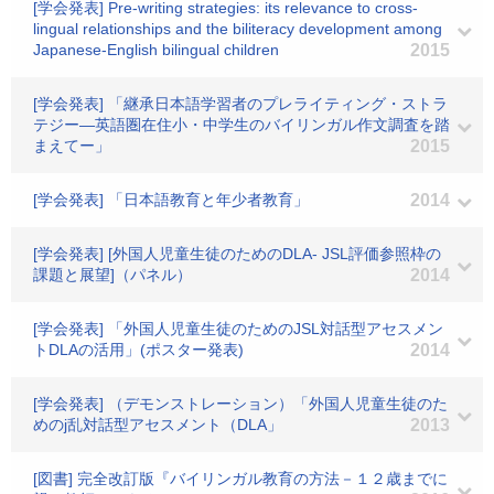
[学会発表] Pre-writing strategies: its relevance to cross-
lingual relationships and the biliteracy development among
Japanese-English bilingual children
2015
[学会発表] 「継承日本語学習者のプレライティング・ストラ
テジー―英語圏在住小・中学生のバイリンガル作文調査を踏
まえてー」
2015
[学会発表] 「日本語教育と年少者教育」
2014
[学会発表] [外国人児童生徒のためのDLA- JSL評価参照枠の
課題と展望]（パネル）
2014
[学会発表] 「外国人児童生徒のためのJSL対話型アセスメン
トDLAの活用」(ポスター発表)
2014
[学会発表] （デモンストレーション）「外国人児童生徒のた
めのj乱対話型アセスメント（DLA」
2013
[図書] 完全改訂版『バイリンガル教育の方法－１２歳までに