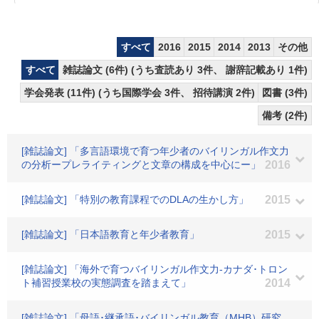
すべて
2016
2015
2014
2013
その他
すべて
雑誌論文 (6件) (うち査読あり 3件、 謝辞記載あり 1件)
学会発表 (11件) (うち国際学会 3件、 招待講演 2件)
図書 (3件)
備考 (2件)
[雑誌論文] 「多言語環境で育つ年少者のバイリンガル作文力
の分析ープレライティングと文章の構成を中心にー」
2016
[雑誌論文] 「特別の教育課程でのDLAの生かし方」
2015
[雑誌論文] 「日本語教育と年少者教育」
2015
[雑誌論文] 「海外で育つバイリンガル作文力-カナダ･トロン
ト補習授業校の実態調査を踏まえて」
2014
[雑誌論文] 「母語･継承語･バイリンガル教育（MHB）研究