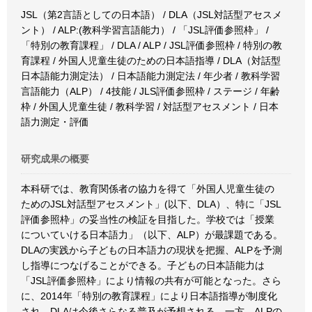
JSL（第2言語としての日本語） / DLA（JSL対話型アセスメ
ント） / ALP:(教科学習言語能力） / 「JSL評価参照枠」 /
「特別の教育課程」 / DLA / ALP / JSL評価参照枠 / 特別の教
育課程 / 外国人児童生徒のための日本語指導 / DLA（対話型
日本語能力測定法） / 日本語能力測定法 / 年少者 / 教科学習
言語能力（ALP） / 4技能 / JLS評価参照枠 / ステージ / 年齢
枠 / 外国人児童生徒 / 教科学習 / 対話型アセスメント / 日本
語力測定・評価
研究成果の概要
本科研では、教育関係者の協力を得て「外国人児童生徒の
ためのJSL対話型アセスメント」(以下、DLA）、特に「JSL
評価参照枠」の妥当性の検証を目指した。学校では「授業
についていける日本語力」（以下、ALP）が最課題である。
DLAの実践から子どもの日本語力の現状を把握、ALPを予測
し指導につなげることができる。子どもの日本語能力は
「JSL評価参照枠」により情報の共有が可能となった。さら
に、2014年「特別の教育課程」により日本語指導が制度化
され、DLAは今後さらなる普及が予想される。一方、ALPの