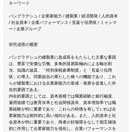
キーワード
バングラデシュ / 企業家能力 / 縫製業 / 経済開発 / 人的資本
/ 社会資本 / 企業パフォーマンス / 見返り信用状 / ミャンマ
ー / 企業グループ
研究成果の概要
バングラデシュの縫製業に急成長をもたらした主要な要因
は、豊富で安価な労働、多角的貿易取極めによる輸出割
当、知識の波及、「特別保税倉庫制度」と「見返り信用
状」の導入、同業組合の果たした種々の機能であり、これ
らが縫製業における企業家能力の形成・発展を促進した外
在的要因である。
内在的要因としては、資本規模では職業経験と銀行融資、
雇用規模では教育水準と社会関係資本、資本増加率では職
業経験が特に重要であり、これらの特徴を有していれば企
業家能力は相対的に高い傾向がある。また、人的資本と社
会資本が特に重要であり、両者が好循環をなして相互補強
的に作用して企業家能力を強化し、企業パフォーマンスを