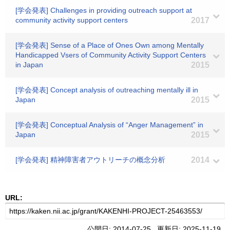
[学会発表] Challenges in providing outreach support at
community activity support centers
2017
[学会発表] Sense of a Place of Ones Own among Mentally
Handicapped Vsers of Community Activity Support Centers
in Japan
2015
[学会発表] Concept analysis of outreaching mentally ill in
Japan
2015
[学会発表] Conceptual Analysis of “Anger Management” in
Japan
2015
[学会発表] 精神障害者アウトリーチの概念分析
2014
URL:
公開日: 2014-07-25 更新日: 2025-11-19