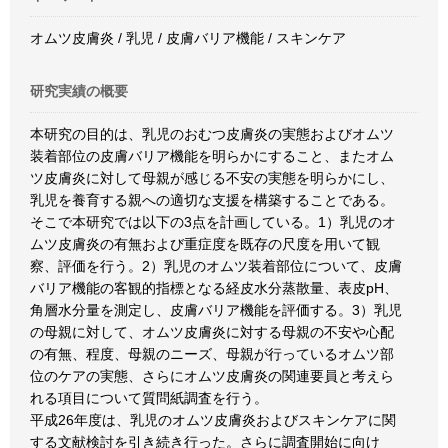
オムツ皮膚炎 / 乳児 / 皮膚バリア機能 / スキンケア
研究実績の概要
本研究の目的は、乳児のおむつ皮膚炎の実態およびオムツ
装着部位の皮膚バリア機能を明らかにすること、またオム
ツ皮膚炎に対して母親が感じる不安の実態を明らかにし、
乳児を養育する親への適切な支援を構築することである。
そこで本研究では以下の3点を計画している。1）乳児のオ
ムツ皮膚炎の有無および重症度を既存の尺度を用いて観
察、評価を行う。2）乳児のオムツ装着部位について、皮膚
バリア機能の客観的指標となる経皮水分蒸散量、表皮pH、
角層水分量を測定し、皮膚バリア機能を評価する。3）乳児
の母親に対して、オムツ皮膚炎に対する母親の不安や心配
の有無、程度、母親のニーズ、母親が行っているオムツ部
位のケアの実態、さらにオムツ皮膚炎の関連要員と考えら
れる項目について質問紙調査を行う。
平成26年度は、乳児のオムツ皮膚炎およびスキンケアに関
する文献検討を引き続き行った。さらに調査開始に向け