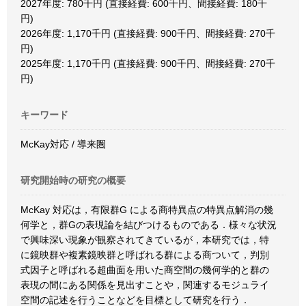
2027年度: 780千円 (直接経費: 600千円、間接経費: 180千
円)
2026年度: 1,170千円 (直接経費: 900千円、間接経費: 270千
円)
2025年度: 1,170千円 (直接経費: 900千円、間接経費: 270千
円)
キーワード
McKay対応 / 導来圏
研究開始時の研究の概要
McKay 対応は，有限群G による商特異点の特異点解消の幾
何学と，群Gの表現論を結びつけるものである．様々な状況
で興味深い現象が観察されてきているが，本研究では，特
に鏡映群や複素鏡映群と呼ばれる群による商ついて，判別
式因子と呼ばれる超曲面を用いた商空間の幾何学的と群の
表現の間にある関係を見出すことや，関連するモジュライ
空間の記述を行うことなどを目標として研究を行う．