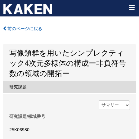
前のページに戻る
写像類群を用いたシンプレクティ
ック4次元多様体の構成ー非負符号
数の領域の開拓ー
研究課題
研究課題/領域番号
25K06980