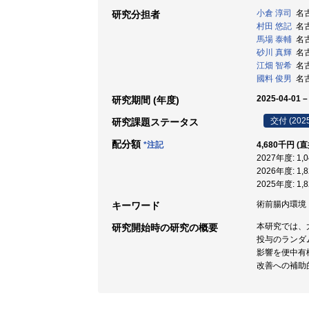
小倉 淳司
名古
研究分担者
村田 悠記
名古
馬場 泰輔
名古
砂川 真輝
名古
江畑 智希
名古
國料 俊男
名古
2025-04-01 –
研究期間 (年度)
交付 (202
研究課題ステータス
配分額
*注記
4,680千円 (
2027年度: 1
2026年度: 1
2025年度: 1
術前腸内環境
キーワード
本研究では、
研究開始時の研究の概要
投与のランダ
影響を便中有
改善への補助