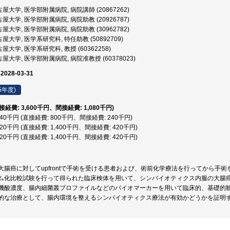
屋大学, 医学部附属病院, 病院講師 (20867262)
屋大学, 医学部附属病院, 病院助教 (20926787)
屋大学, 医学部附属病院, 病院助教 (30962782)
屋大学, 医学系研究科, 特任助教 (50892709)
屋大学, 医学系研究科, 教授 (60362258)
屋大学, 医学部附属病院, 病院准教授 (60378023)
 2028-03-31
5年度)
直接経費: 3,600千円、間接経費: 1,080千円)
,040千円 (直接経費: 800千円、間接経費: 240千円)
,820千円 (直接経費: 1,400千円、間接経費: 420千円)
,820千円 (直接経費: 1,400千円、間接経費: 420千円)
大腸癌に対してupfrontで手術を受ける患者および、術前化学療法を行ってから手
ム化比較試験を行って得られた臨床検体を用いて、シンバイオティクス内服の大腸癌
機酸濃度、腸内細菌叢プロファイルなどのバイオマーカーを用いて臨床的、基礎的
的な治療として、腸内環境を整えるシンバイオティクス療法が有効かどうかを証明