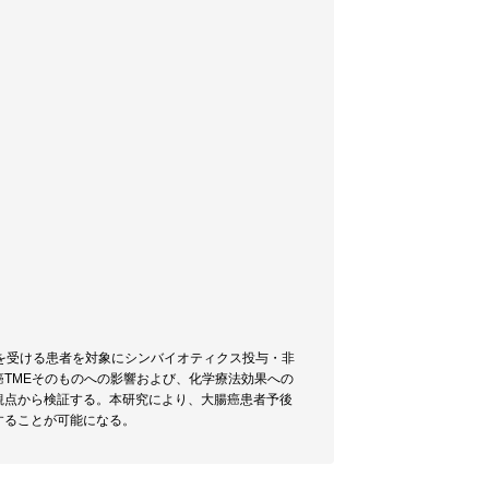
術を受ける患者を対象にシンバイオティクス投与・非
TMEそのものへの影響および、化学療法効果への
観点から検証する。本研究により、大腸癌患者予後
することが可能になる。