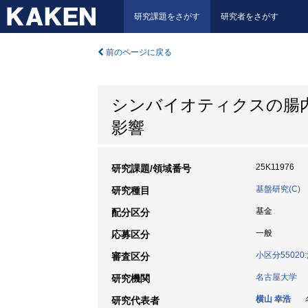
研究課題をさがす
研究者をさがす
前のページに戻る
シンバイオティクスの腸
影響
25K11976
研究課題/領域番号
基盤研究(C)
研究種目
基金
配分区分
一般
応募区分
小区分5502
審査区分
名古屋大学
研究機関
横山 幸浩
名
研究代表者