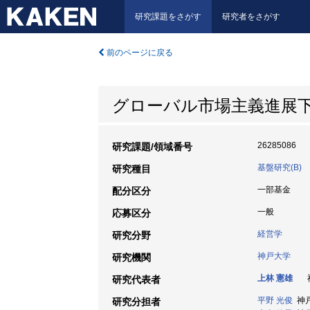
研究課題をさがす
研究者をさがす
前のページに戻る
グローバル市場主義進展
26285086
研究課題/領域番号
基盤研究(B)
研究種目
一部基金
配分区分
一般
応募区分
経営学
研究分野
神戸大学
研究機関
上林 憲雄
神
研究代表者
平野 光俊
神戸
研究分担者