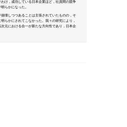
りわけ，成功している日本企業ほど，社員間の競争
が明らかになった。
が崩壊しつつあることは主張されていたものの，そ
に明らかにされてこなかった。我々の研究により，
高次元における合一が新たな方向性であり，日本企