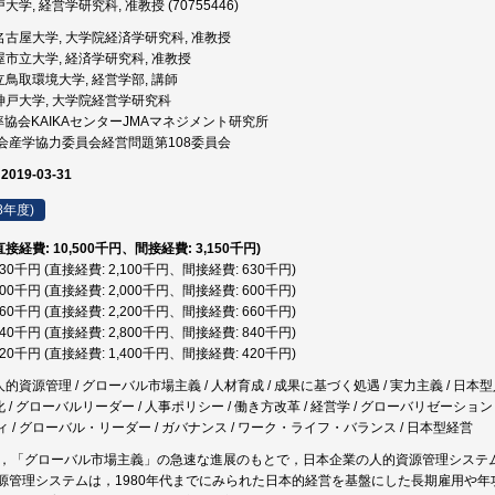
大学, 経営学研究科, 准教授 (70755446)
名古屋大学, 大学院経済学研究科, 准教授
屋市立大学, 経済学研究科, 准教授
立鳥取環境大学, 経営学部, 講師
神戸大学, 大学院経営学研究科
率協会KAIKAセンターJMAマネジメント研究所
会産学協力委員会経営問題第108委員会
 2019-03-31
8年度)
(直接経費: 10,500千円、間接経費: 3,150千円)
,730千円 (直接経費: 2,100千円、間接経費: 630千円)
,600千円 (直接経費: 2,000千円、間接経費: 600千円)
,860千円 (直接経費: 2,200千円、間接経費: 660千円)
,640千円 (直接経費: 2,800千円、間接経費: 840千円)
,820千円 (直接経費: 1,400千円、間接経費: 420千円)
人的資源管理 / グローバル市場主義 / 人材育成 / 成果に基づく処遇 / 実力主義 / 日
化 / グローバルリーダー / 人事ポリシー / 働き方改革 / 経営学 / グローバリゼーション /
 / グローバル・リーダー / ガバナンス / ワーク・ライフ・バランス / 日本型経営
り，「グローバル市場主義」の急速な進展のもとで，日本企業の人的資源管理システ
源管理システムは，1980年代までにみられた日本的経営を基盤にした長期雇用や