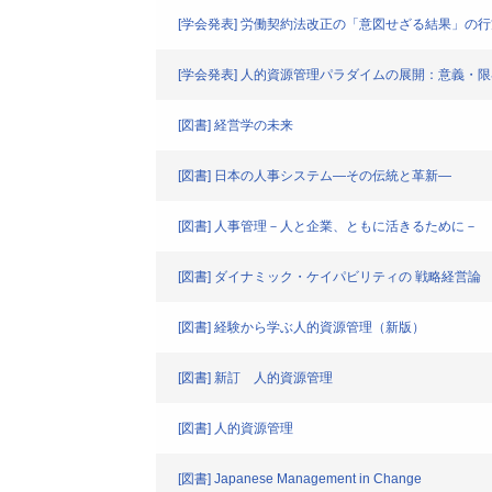
[学会発表] 労働契約法改正の「意図せざる結果」の行
[学会発表] 人的資源管理パラダイムの展開：意義・
[図書] 経営学の未来
[図書] 日本の人事システム―その伝統と革新―
[図書] 人事管理－人と企業、ともに活きるために－
[図書] ダイナミック・ケイパビリティの 戦略経営論
[図書] 経験から学ぶ人的資源管理（新版）
[図書] 新訂 人的資源管理
[図書] 人的資源管理
[図書] Japanese Management in Change