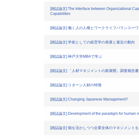
[雑誌論文] The Interface between Organizational Capa
Capabilities
[雑誌論文] 働く人の人権とワークライフバランスー
[雑誌論文] 学術としての経営学の発展と最近の動向
[雑誌論文] 神戸大学MBAで学ぶ
[雑誌論文] 「人材マネジメントの新展開」調査報告書
[雑誌論文] リターン人材の特徴
[雑誌論文] Changing Japanese Management?
[雑誌論文] Development of the paradigm for human 
[雑誌論文] 個を活かしつつ企業全体のマネジメント