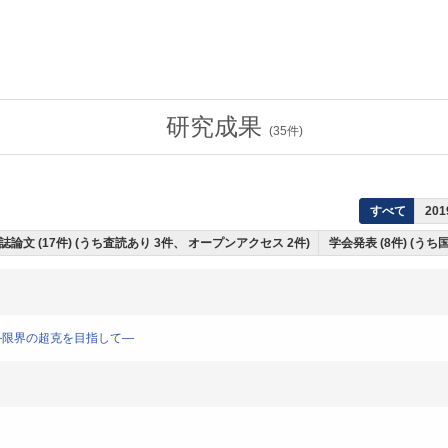
研究成果
(
35
件)
すべて
201
誌論文 (17件) (うち査読あり 3件、 オープンアクセス 2件)
学会発表 (8件) (うち
 ―限界の超克を目指して―