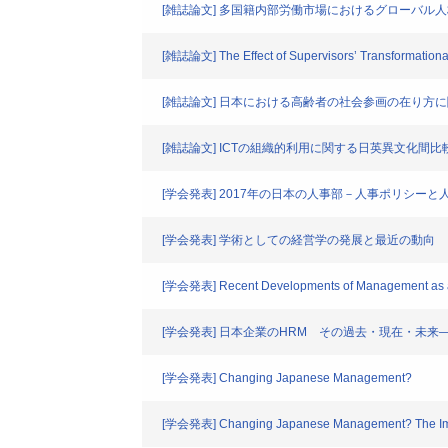
[雑誌論文] 多国籍内部労働市場におけるグローバル
[雑誌論文] The Effect of Supervisors’ Transformation
[雑誌論文] 日本における高齢者の社会参画の在り方
[雑誌論文] ICTの組織的利用に関する日英異文化間
[学会発表] 2017年の日本の人事部－人事ポリシー
[学会発表] 学術としての経営学の発展と最近の動向
[学会発表] Recent Developments of Management as a
[学会発表] 日本企業のHRM その過去・現在・未
[学会発表] Changing Japanese Management?
[学会発表] Changing Japanese Management? The Impact