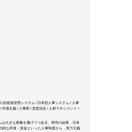
本型人的資源管理システム / 日本型人事システム / 人事
 市場主義 / 人事部 / 意思決定 / 人材マネジメント /
ムは大きな変貌を遂げつつある。研究の結果，日本
年功的な昇進・賃金といった人事制度から，実力主義