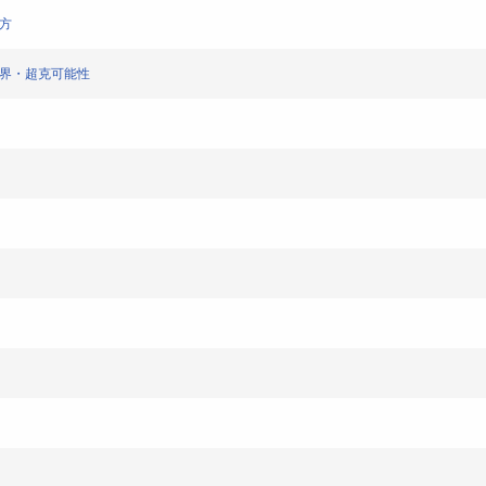
方
限界・超克可能性