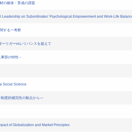
人材の確保・育成の課題
al Leadership on Subordinates’ Psychological Empowerment and Work-Life Balanc
に関する一考察
比較ーリガーvsレリバンスを超えて
と人事部の特性－
 Social Science
来―制度的補完性の観点から―
 of Globalization and Market Principles