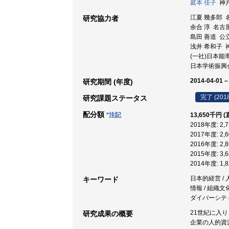
庭本 佳子
神戸
江夏 幾多郎 
研究協力者
余合 淳 名古
島田 善道 公
浅井 希和子 
(一社)日本能
日本学術振興
2014-04-01 –
研究期間 (年度)
完了 (201
研究課題ステータス
配分額
*注記
13,650千円 
2018年度: 2
2017年度: 2
2016年度: 2
2015年度: 3
2014年度: 1
日本的経営 / 
キーワード
情報 / 組織文
ダイバーシティ
21世紀に入
研究成果の概要
企業の人的資