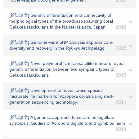
novel vetigastropod gene arrangement
2016
[雑誌論文] Genetic differentiation and connectivity of
morphological types of the broadcast-spawning coral
Galaxea fascicularis in the Nansei Islands, Japan
2016
[雑誌論文] Genome-wide SNP analysis explains coral
diversity and recovery in the Ryukyu Archipelago
2015
[雑誌論文] Novel polymorphic microsatellite markers reveal
genetic differentiation between two sympatric types of
Galaxea fascicularis
2015
[雑誌論文] Development of novel, cross-species
microsatellite markers for Acropora corals using next-
generation sequencing technology.
2014
[雑誌論文] A genomic approach to coral-dinoflagellate
symbiosis: Studies of Acropora digitifera and Symbiodinium
2014