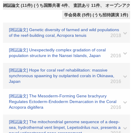
雑誌論文 (11件) (うち国際共著 4件、 査読あり 11件、 オープンアクセ
学会発表 (5件) (うち招待講演 1件)
[雑誌論文] Genetic diversity of farmed and wild populations
of the reef-building coral, Acropora tenuis
2018
[雑誌論文] Unexpectedly complex gradation of coral
population structure in the Nansei Islands, Japan
2016
[雑誌論文] Hope for coral reef rehabilitation: massive
synchronous spawning by outplanted corals in Okinawa,
Japan
2016
[雑誌論文] The Mesoderm-Forming Gene brachyury
Regulates Ectoderm-Endoderm Demarcation in the Coral
Acropora digitifera
2016
[雑誌論文] The mitochondrial genome sequence of a deep-
sea, hydrothermal vent limpet, Lepetodrilus nux, presents a