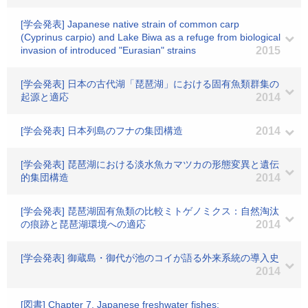
[学会発表] Japanese native strain of common carp
(Cyprinus carpio) and Lake Biwa as a refuge from biological
invasion of introduced "Eurasian" strains
2015
[学会発表] 日本の古代湖「琵琶湖」における固有魚類群集の
起源と適応
2014
[学会発表] 日本列島のフナの集団構造
2014
[学会発表] 琵琶湖における淡水魚カマツカの形態変異と遺伝
的集団構造
2014
[学会発表] 琵琶湖固有魚類の比較ミトゲノミクス：自然淘汰
の痕跡と琵琶湖環境への適応
2014
[学会発表] 御蔵島・御代が池のコイが語る外来系統の導入史
2014
[図書] Chapter 7. Japanese freshwater fishes: