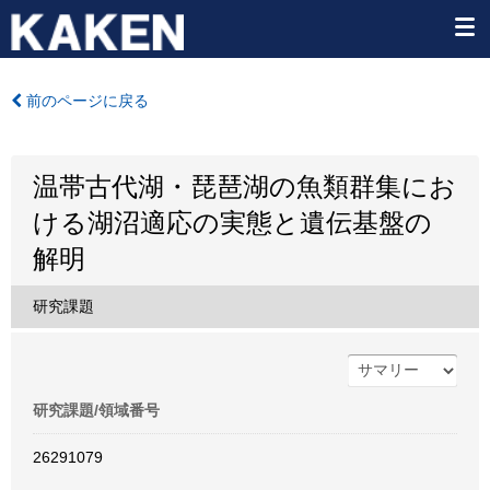
前のページに戻る
温帯古代湖・琵琶湖の魚類群集にお
ける湖沼適応の実態と遺伝基盤の
解明
研究課題
研究課題/領域番号
26291079