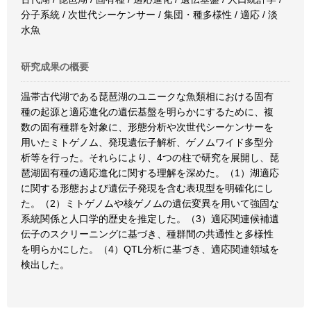
分子系統 / 次世代シーケンサー / 集団・種多様性 / 適応 / 淡
水魚
研究成果の概要
温帯古代湖である琵琶湖のユニークな魚類相における固有
種の起源と適応進化の遺伝基盤を明らかにするために、複
数の固有種群を対象に、形態分析や次世代シーケンサーを
用いたミトゲノム、発現遺伝子解析、ゲノムワイド多型分
析等を行った。それらにより、4つの柱で研究を展開し、琵
琶湖固有種の適応進化に関する理解を深めた。（1）湖適応
に関する形態および遺伝子発現を含む表現型を明確化にし
た。（2）ミトゲノムや核ゲノムの遺伝変異を用いて強固な
系統関係と人口学的歴史を推定した。（3）適応関連候補遺
伝子のスクリーニングに基づき、種群間の共通性と多様性
を明らかにした。（4）QTL分析に基づき、適応関連領域を
検出した。