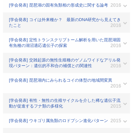
[学会発表] 琵琶湖の固有魚類相の形成史に関する論考
2016
[学会発表] コイは外来種か？ 最新のDNA研究から見えてき
たこと
2016
[学会発表] 定性トランスクリプトーム解析を用いた琵琶湖固
有魚種の湖沼適応遺伝子の探索
2016
[学会発表] 交雑起源の無性生殖種のゲノムワイドなアリル発
現パターン：遺伝的不和合の補償との関連性
2016
[学会発表] 琵琶湖内にみられるコイの体型の地域間変異
2016
[学会発表] 有性・無性の生殖サイクルを介した稀な遺伝子流
動が促進するフナ類の多様化
2015
[学会発表] ウキゴリ属魚類のロドプシン進化パターン
2015