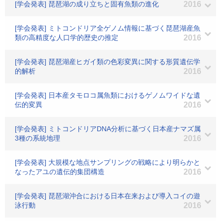
[学会発表] 琵琶湖の成り立ちと固有魚類の進化
2016
[学会発表] ミトコンドリア全ゲノム情報に基づく琵琶湖産魚
類の高精度な人口学的歴史の推定
2016
[学会発表] 琵琶湖産ヒガイ類の色彩変異に関する形質遺伝学
的解析
2016
[学会発表] 日本産タモロコ属魚類におけるゲノムワイドな遺
伝的変異
2016
[学会発表] ミトコンドリアDNA分析に基づく日本産ナマズ属
3種の系統地理
2016
[学会発表] 大規模な地点サンプリングの戦略により明らかと
なったアユの遺伝的集団構造
2016
[学会発表] 琵琶湖沖合における日本在来および導入コイの遊
泳行動
2016