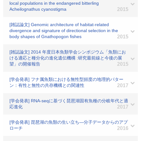
local populations in the endangered bitterling
Acheilognathus cyanostigma
2015
[雑誌論文] Genomic architecture of habitat-related
divergence and signature of directional selection in the
body shapes of Gnathopogon fishes
2015
[雑誌論文] 2014 年度日本魚類学会シンポジウム「魚類にお
ける適応と種分化の進化遺伝機構 :研究最前線と今後の展
望」の開催報告
2015
[学会発表] フナ属魚類における無性型頻度の地理的パター
ン：有性と無性の共存機構との関連性
2017
[学会発表] RNA-seqに基づく琵琶湖固有魚種の分岐年代と適
応進化
2017
[学会発表] 琵琶湖の魚類の生い立ち―分子データからのアプ
ローチ
2016