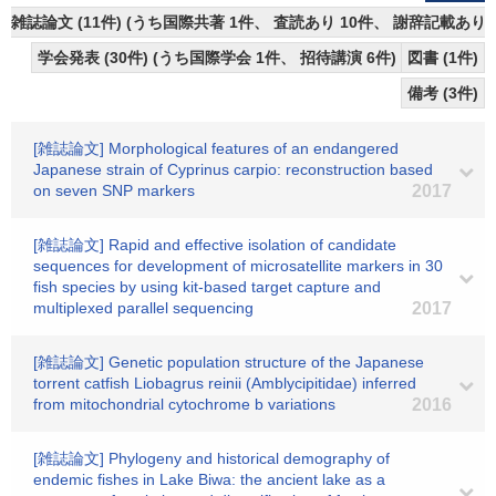
雑誌論文 (11件) (うち国際共著 1件、 査読あり 10件、 謝辞記載あり
学会発表 (30件) (うち国際学会 1件、 招待講演 6件)
図書 (1件)
備考 (3件)
[雑誌論文] Morphological features of an endangered
Japanese strain of Cyprinus carpio: reconstruction based
on seven SNP markers
2017
[雑誌論文] Rapid and effective isolation of candidate
sequences for development of microsatellite markers in 30
fish species by using kit-based target capture and
multiplexed parallel sequencing
2017
[雑誌論文] Genetic population structure of the Japanese
torrent catfish Liobagrus reinii (Amblycipitidae) inferred
from mitochondrial cytochrome b variations
2016
[雑誌論文] Phylogeny and historical demography of
endemic fishes in Lake Biwa: the ancient lake as a