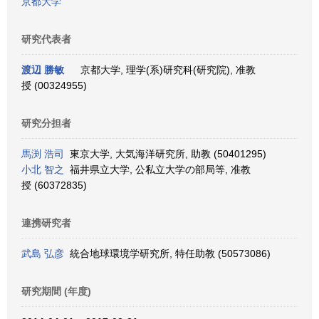
京都大学
研究代表者
渡辺 勝敏
京都大学, 理学(系)研究科(研究院), 准教
授 (00324955)
研究分担者
馬渕 浩司
東京大学, 大気海洋研究所, 助教 (50401295)
小北 智之
福井県立大学, 公私立大学の部局等, 准教
授 (60372835)
連携研究者
武島 弘彦
統合地球環境学研究所, 特任助教 (50573086)
研究期間 (年度)