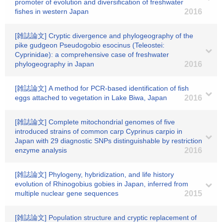
promoter of evolution and diversification of freshwater
fishes in western Japan
2016
[雑誌論文] Cryptic divergence and phylogeography of the
pike gudgeon Pseudogobio esocinus (Teleostei:
Cyprinidae): a comprehensive case of freshwater
phylogeography in Japan
2016
[雑誌論文] A method for PCR-based identification of fish
eggs attached to vegetation in Lake Biwa, Japan
2016
[雑誌論文] Complete mitochondrial genomes of five
introduced strains of common carp Cyprinus carpio in
Japan with 29 diagnostic SNPs distinguishable by restriction
enzyme analysis
2016
[雑誌論文] Phylogeny, hybridization, and life history
evolution of Rhinogobius gobies in Japan, inferred from
multiple nuclear gene sequences
2015
[雑誌論文] Population structure and cryptic replacement of