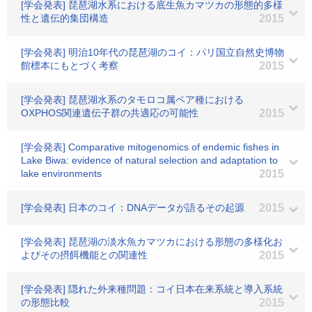
[学会発表] 琵琶湖水系における底生魚カマツカの形態的多様
性と遺伝的集団構造
2015
[学会発表] 明治10年代の琵琶湖のコイ：パリ国立自然史博物
館標本にもとづく考察
2015
[学会発表] 琵琶湖水系のタモロコ属ペア種における
OXPHOS関連遺伝子群の共適応の可能性
2015
[学会発表] Comparative mitogenomics of endemic fishes in
Lake Biwa: evidence of natural selection and adaptation to
lake environments
2015
[学会発表] 日本のコイ：DNAデータが語るその起源
2015
[学会発表] 琵琶湖の淡水魚カマツカにおける形態の多様化お
よびその摂餌機能との関連性
2015
[学会発表] 隠れた外来種問題：コイ日本在来系統と導入系統
の形態比較
2015