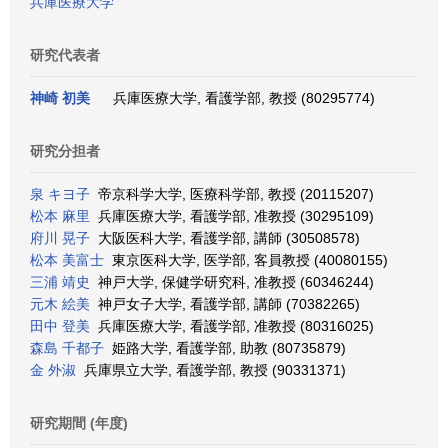
兵庫医療大学
研究代表者
神崎 初美
兵庫医療大学, 看護学部, 教授 (80295774)
研究分担者
泉 キヨ子
帝京科学大学, 医療科学部, 教授 (20115207)
松本 麻里
兵庫医療大学, 看護学部, 准教授 (30295109)
府川 晃子
大阪医科大学, 看護学部, 講師 (30508578)
松本 美富士
東京医科大学, 医学部, 客員教授 (40080155)
三浦 靖史
神戸大学, 保健学研究科, 准教授 (60346244)
元木 絵美
神戸女子大学, 看護学部, 講師 (70382265)
田中 登美
兵庫医療大学, 看護学部, 准教授 (80316025)
森島 千都子
姫路大学, 看護学部, 助教 (80735879)
金 外淑
兵庫県立大学, 看護学部, 教授 (90331371)
研究期間 (年度)