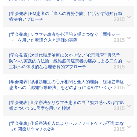
[学会発表] FM患者の「痛みの再発予防」に活かす認知行動
療法的アプローチ
2015
[学会発表] リウマチ患者を心理的支援につなぐ「面接シー
ト」を用いた看護介入と評価の実際
2015
[学会発表] 次世代臨床治療に欠かせない”心理教育””再発予
防”への実践的方法論 線維筋痛症患者の痛みによる二次的
症状への体系的な心理教育的アプローチ
2015
[学会発表] 線維筋痛症の心身相関と全人的理解 線維筋痛症
患者への「認知行動療法」をどのように進めていくか
2015
[学会発表] 音楽療法がリウマチ患者の自己効力感へ及ぼす影
響についてSE尺度を用いた検討
2015
[学会発表] 作業療法介入によりセルフフットケアが可能にな
った関節リウマチの2例
2015