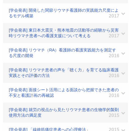
[学会発表] 開発した関節リウマチ看護師の実践能力尺度によ
るモデル構築
2017
[学会発表] 東日本大震災・熊本地震の活動等の経験から災害
時リウマチ患者への看護支援について考える
2017
[学会発表] リウマチ（RA）看護師の看護実践能力を測定す
る尺度の開発
2016
[学会発表] リウマチ患者の声を「聴く力」を育てる臨床看護
実践とその評価の方法
2016
[学会発表] 面接シート活用による面談から把握できた患者の
不安と看護計画の再確認
2016
[学会発表] 就労の視点から見たリウマチ患者の生物学的製剤
使用方法の満足度
2015
[学会発表] 「線維筋痛症患者への心理療法」
2015