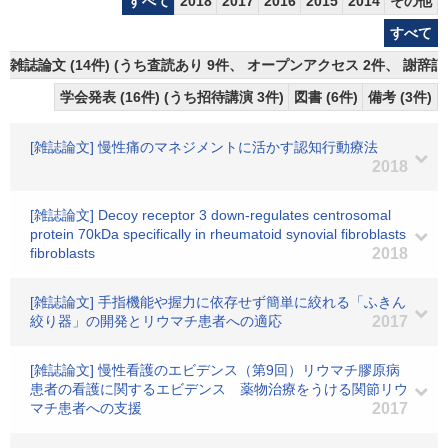
すべて
2018
2017
2016
2015
2014
その他
すべて
雑誌論文 (14件) (うち査読あり 9件、 オープンアクセス 2件、 謝辞記
学会発表 (16件) (うち招待講演 3件)
図書 (6件)
備考 (3件)
[雑誌論文] 慢性痛のマネジメントに活かす認知行動療法
2018
[雑誌論文] Decoy receptor 3 down-regulates centrosomal
protein 70kDa specifically in rheumatoid synovial fibroblasts
fibroblasts
2018
[雑誌論文] 手指機能や握力に依存せず簡単に絞れる「ふきん
絞り器」の開発とリウマチ患者への適応
2017
[雑誌論文] 慢性看護のエビデンス（第9回）リウマチ膠原病
患者の看護に関するエビデンス 薬物治療をうける関節リウ
マチ患者への支援
2017