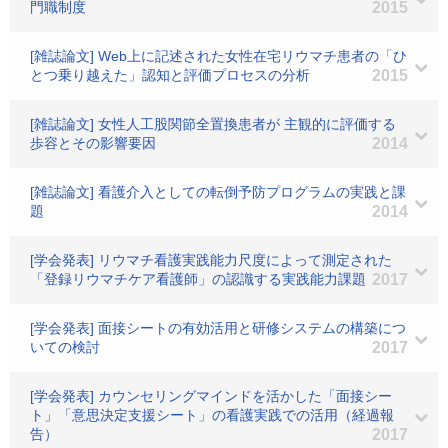
門職制度
2015
[雑誌論文] Web上に記述された女性在宅リウマチ患者の「ひ
とつ乗り越えた」認知と評価プロセスの分析
2015
[雑誌論文] 女性人工股関節全置換患者が 主観的に評価する
歩容とその影響要因
2014
[雑誌論文] 看護介入としての転倒予防プログラムの実践と課
題
2014
[学会発表] リウマチ看護実践能力尺度によって測定された
「登録リウマチケア看護師」の認識する実践能力課題
2017
[学会発表] 面接シートの有効活用と研修システムの構築につ
いての検討
2017
[学会発表] カウンセリングマインドを活かした「面接シー
ト」「意思決定支援シート」の看護実践での活用（経過報
告）
2017