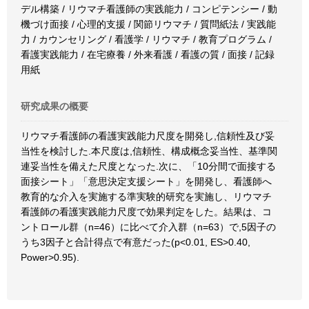
デル構築 / リウマチ看護師の実践能力 / コンピテンシー / 動
機づけ面接 / 心理的支援 / 関節リウマチ / 質問紙法 / 実践能
力 / カウンセリング / 看護学 / リウマチ / 教育プログラム /
看護実践能力 / 在宅療養 / 外来看護 / 看護の質 / 面接 / 記録
用紙
研究成果の概要
リウマチ看護師の看護実践能力尺度を開発し,信頼性及び妥
当性を検討した.本尺度は,信頼性、構成概念妥当性、基準関
連妥当性を備えた尺度となった.次に、「10分間で面接する
面接シート」「意思決定支援シート」を開発し、看護師へ
教育的な介入を実施する準実験的研究を実施し、リウマチ
看護師の看護実践能力尺度で効果判定をした。結果は、コ
ントロール群（n=46）に比べて介入群（n=63）で,5因子の
うち3因子と合計得点で有意だった(p<0.01, ES>0.40,
Power>0.95).