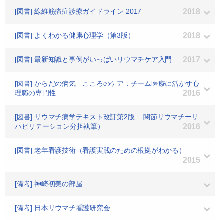
[図書] 線維筋痛症診療ガイドライン 2017
2018
[図書] よくわかる健康心理学（第3版）
2018
[図書] 最新知識と事例がいっぱいリウマチケア入門
2017
[図書] からだの病気 こころのケア：チーム医療に活かす心
理職の専門性
2016
[図書] リウマチ病学テキスト改訂第2版. 関節リウマチーリ
ハビリテーション分担執筆）
2016
[図書] 老年看護技術（看護実践のための根拠がわかる）
2015
[備考] 神崎初美の部屋
[備考] 日本リウマチ看護研究会