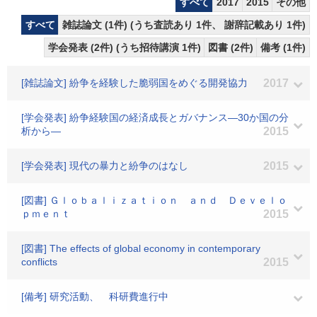
すべて
2017
2015
その他
すべて
雑誌論文 (1件) (うち査読あり 1件、 謝辞記載あり 1件)
学会発表 (2件) (うち招待講演 1件)
図書 (2件)
備考 (1件)
[雑誌論文] 紛争を経験した脆弱国をめぐる開発協力
2017
[学会発表] 紛争経験国の経済成長とガバナンス―30か国の分
析から―
2015
[学会発表] 現代の暴力と紛争のはなし
2015
[図書] Ｇｌｏｂａｌｉｚａｔｉｏｎ ａｎｄ Ｄｅｖｅｌｏ
ｐｍｅｎｔ
2015
[図書] The effects of global economy in contemporary
conflicts
2015
[備考] 研究活動、 科研費進行中