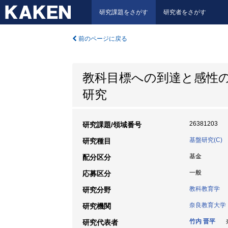
研究課題をさがす
研究者をさがす
前のページに戻る
教科目標への到達と感性
研究
26381203
研究課題/領域番号
基盤研究(C)
研究種目
基金
配分区分
一般
応募区分
教科教育学
研究分野
奈良教育大学
研究機関
竹内 晋平
奈
研究代表者