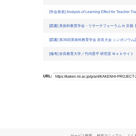
[学会発表] Analysis of Learning Effect for Teacher Train
[図書] 美術科教育学会・リサーチフォーラム in 
[図書] 第36回美術科教育学会 奈良大会 シンポ
[備考] 奈良教育大学／竹内晋平 研究室 Ｗｅｂサイト
URL:
サービス概要
検索マニュアル
よく