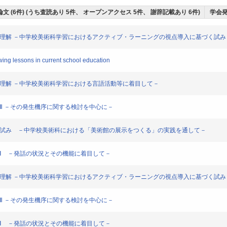
文 (6件) (うち査読あり 5件、 オープンアクセス 5件、 謝辞記載あり 6件)
学会発
瞰的理解 －中学校美術科学習におけるアクティブ・ラーニングの視点導入に基づく試み
ng lessons in current school education
術理解 －中学校美術科学習における言語活動等に着目して－
話Ⅱ －その発生機序に関する検討を中心に－
習の試み －中学校美術科における「美術館の展示をつくる」の実践を通して－
話Ⅰ －発話の状況とその機能に着目して－
瞰的理解 －中学校美術科学習におけるアクティブ・ラーニングの視点導入に基づく試み
話Ⅱ －その発生機序に関する検討を中心に－
話Ⅰ －発話の状況とその機能に着目して－