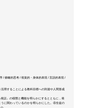
 / 俯瞰的思考 / 視覚的・身体的表現 / 言語的表現 /
を活用することによる教科目標への到達や人間形成
る発話」の様態と機能を明らかにするとともに，発
ように関わっているのかを明らかにした。④生徒の
れた。