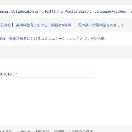
ing in Art Education using Text Mining: Practice Based on Language Activities in a
京都【記録集】 美術科教育における〈学習者×教師〉－質の高い授業構築をめざして－
ジウム記録 美術科教育におけるコミュニケーション，ことば，言語活動
ある質問
お知らせ
利用規程
科研費による研究の帰属