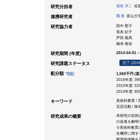
達富 洋二
佐賀大
研究分担者
隅 敦
富山大学,
連携研究者
田中 聖子
研究協力者
長友 紀子
芦田 風馬
橋本 侑佳
2014-04-01 –
研究期間 (年度)
完了 (201
研究課題ステータス
配分額
*注記
1,560千円 (
2016年度: 3
2015年度: 5
2014年度: 6
美術科教育 / 
キーワード
言語活動 / 身
本研究の目的
研究成果の概要
の促進を解明
①美術科教育
生機序に関す
鑑賞的体験を