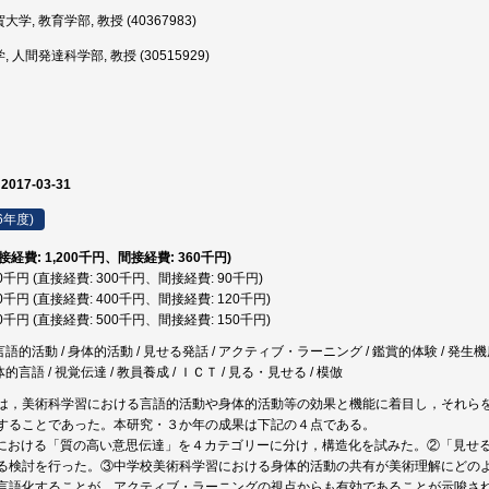
学, 教育学部, 教授 (40367983)
 人間発達科学部, 教授 (30515929)
 2017-03-31
6年度)
直接経費: 1,200千円、間接経費: 360千円)
90千円 (直接経費: 300千円、間接経費: 90千円)
20千円 (直接経費: 400千円、間接経費: 120千円)
50千円 (直接経費: 500千円、間接経費: 150千円)
言語的活動 / 身体的活動 / 見せる発話 / アクティブ・ラーニング / 鑑賞的体験 / 発生機序
体的言語 / 視覚伝達 / 教員養成 / ＩＣＴ / 見る・見せる / 模倣
は，美術科学習における言語的活動や身体的活動等の効果と機能に着目し，それら
することであった。本研究・３か年の成果は下記の４点である。
における「質の高い意思伝達」を４カテゴリーに分け，構造化を試みた。②「見せ
る検討を行った。③中学校美術科学習における身体的活動の共有が美術理解にどの
言語化することが，アクティブ・ラーニングの視点からも有効であることが示唆さ