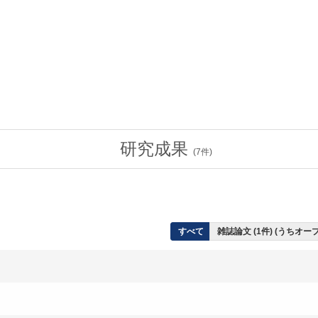
研究成果
(
7
件)
すべて
雑誌論文 (1件) (うちオ