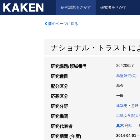
研究課題をさがす
研究者をさがす
前のページに戻る
ナショナル・トラストに
26420657
研究課題/領域番号
基盤研究(C)
研究種目
基金
配分区分
一般
応募区分
建築史・意匠
研究分野
広島女学院大
研究機関
真木 利江
広
研究代表者
2014-04-01 –
研究期間 (年度)