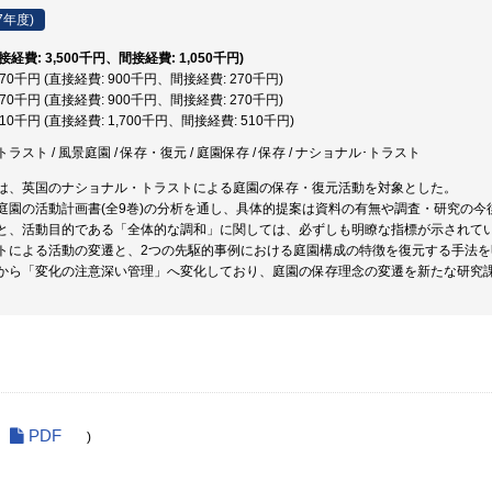
7年度)
直接経費: 3,500千円、間接経費: 1,050千円)
,170千円 (直接経費: 900千円、間接経費: 270千円)
,170千円 (直接経費: 900千円、間接経費: 270千円)
,210千円 (直接経費: 1,700千円、間接経費: 510千円)
スト / 風景庭園 / 保存・復元 / 庭園保存 / 保存 / ナショナル･トラスト
は、英国のナショナル・トラストによる庭園の保存・復元活動を対象とした。
庭園の活動計画書(全9巻)の分析を通し、具体的提案は資料の有無や調査・研究の
と、活動目的である「全体的な調和」に関しては、必ずしも明瞭な指標が示されて
トによる活動の変遷と、2つの先駆的事例における庭園構成の特徴を復元する手法
から「変化の注意深い管理」へ変化しており、庭園の保存理念の変遷を新たな研究
PDF
)