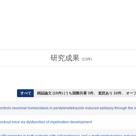
研究成果
(
13
件)
すべて
雑誌論文 (10件) (うち国際共著 3件、 査読あり 10件、 オ
rols neuronal homeostasis in pentylenetetrazole-induced epilepsy through the i
kout mice via dysfunction of myelination development