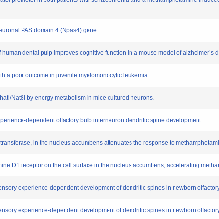
8l promoter in both patients with schizophrenia and a methamphetamine-induced
euronal PAS domain 4 (Npas4) gene.
uman dental pulp improves cognitive function in a mouse model of alzheimer’s d
h a poor outcome in juvenile myelomonocytic leukemia.
ati/Nat8l by energy metabolism in mice cultured neurons.
ience-dependent olfactory bulb interneuron dendritic spine development.
ransferase, in the nucleus accumbens attenuates the response to methamphetamine
e D1 receptor on the cell surface in the nucleus accumbens, accelerating me
nsory experience-dependent development of dendritic spines in newborn olfactory
nsory experience-dependent development of dendritic spines in newborn olfactory