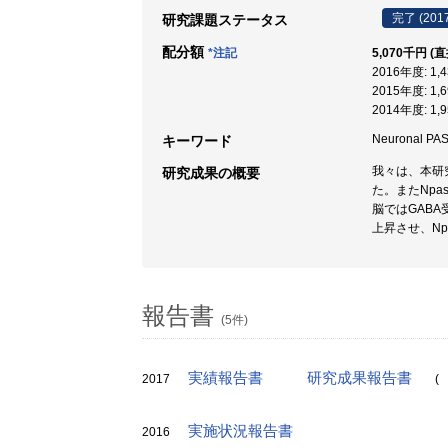
完了 (201
研究課題ステータス
配分額
*注記
5,070千円 (
2016年度: 1
2015年度: 1
2014年度: 1
Neuronal 
キーワード
我々は、本研
研究成果の概要
た。またNpa
脳ではGABA
上昇させ、Np
報告書
(5件)
実績報告書
研究成果報告書
2017
(
実施状況報告書
2016