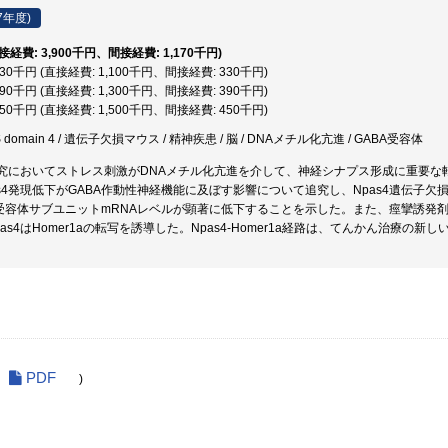
7年度)
直接経費: 3,900千円、間接経費: 1,170千円)
,430千円 (直接経費: 1,100千円、間接経費: 330千円)
,690千円 (直接経費: 1,300千円、間接経費: 390千円)
,950千円 (直接経費: 1,500千円、間接経費: 450千円)
PAS domain 4 / 遺伝子欠損マウス / 精神疾患 / 脳 / DNAメチル化亢進 / GABA受容体
究においてストレス刺激がDNAメチル化亢進を介して、神経シナプス形成に重要な転
s4発現低下がGABA作動性神経機能に及ぼす影響について追究し、Npas4遺伝子欠損マウ
受容体サブユニットmRNAレベルが顕著に低下することを示した。また、痙攣誘発剤ペン
as4はHomer1aの転写を誘導した。Npas4-Homer1a経路は、てんかん治療の
PDF
)