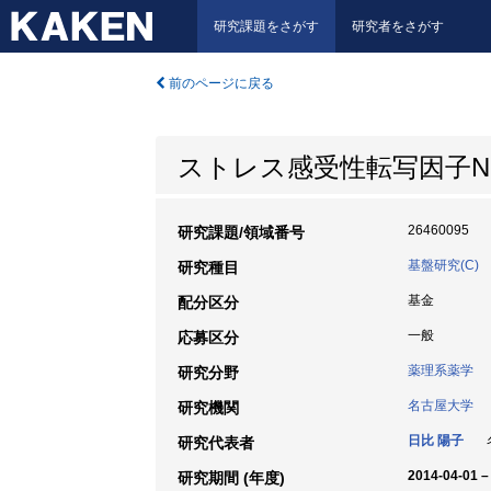
研究課題をさがす
研究者をさがす
前のページに戻る
ストレス感受性転写因子N
26460095
研究課題/領域番号
基盤研究(C)
研究種目
基金
配分区分
一般
応募区分
薬理系薬学
研究分野
名古屋大学
研究機関
日比 陽子
名
研究代表者
2014-04-01 –
研究期間 (年度)