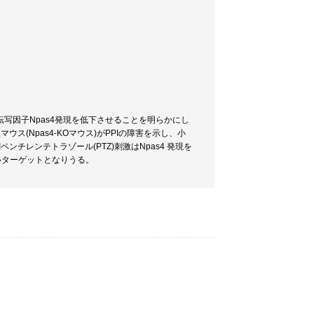
写因子Npas4発現を低下させることを明らかにし
ス(Npas4-KOマウス)がPPIの障害を示し、小
チレンテトラゾール(PTZ)刺激はNpas4 発現を
新しいターゲットとなりうる。