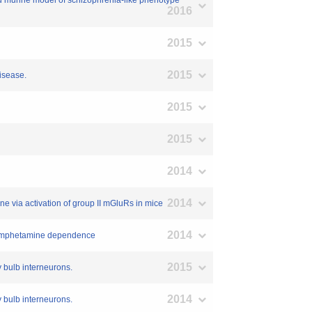
 murine model of schizophrenia-like phenotype
2016
2015
2015
isease.
2015
2015
2014
2014
 via activation of group II mGluRs in mice
2014
thamphetamine dependence
2015
 bulb interneurons.
2014
 bulb interneurons.