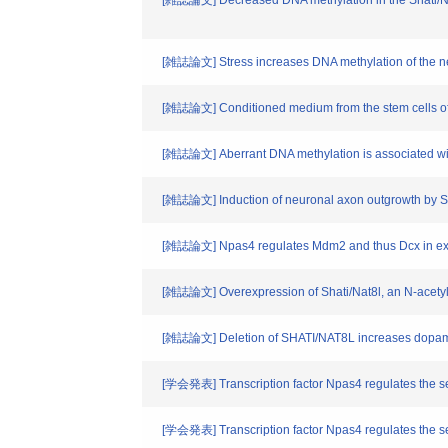
[雑誌論文] Decreased DNA methylation in the Shati/Nat
[雑誌論文] Stress increases DNA methylation of the n
[雑誌論文] Conditioned medium from the stem cells of h
[雑誌論文] Aberrant DNA methylation is associated wit
[雑誌論文] Induction of neuronal axon outgrowth by Sh
[雑誌論文] Npas4 regulates Mdm2 and thus Dcx in exper
[雑誌論文] Overexpression of Shati/Nat8l, an N-acetylt
[雑誌論文] Deletion of SHATI/NAT8L increases dopamin
[学会発表] Transcription factor Npas4 regulates the se
[学会発表] Transcription factor Npas4 regulates the se