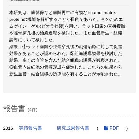
本研究は、歯髄保存と歯髄再生に有効なEnamel matrix
proteinの機能を解析することが目的であった。そのためエ
ムゲイン・ゲル(ビオラ社製)を用い、ラット臼歯の直接覆髄
や脛骨穿孔後の治癒過程を検討した。また血管新生・組織
誘導について検討した。
結果：①ラット歯髄や脛骨穿孔後の創傷治癒に対して促進
効果があることが認められた。②組織誘導効果を検討した
結果、多くの血管を含んだ結合組織の誘導が観察された。
③血管内皮細胞の管腔形成を促進した。これらの結果から
新生血管・結合組織の誘導能を有することが示唆された。
報告書
(4件)
2016
実績報告書
研究成果報告書
(
PDF
)