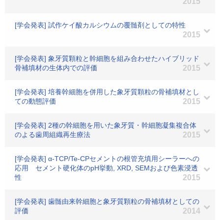
2015
[学会発表] 試作ケイ酸カルシウムの覆髄剤としての特性
2015
[学会発表] 象牙質顆粒と幹細胞を組み合わせたハイブリッド
骨補填材の生体内での評価
2015
[学会発表] 培養幹細胞を併用した象牙質顆粒の骨補填材とし
ての動態評価
2015
[学会発表] 2種の幹細胞を用いた象牙質・幹細胞凝集複合体
のよる歯周組織再生療法
2015
[学会発表] α-TCP/Te-CPセメントの根管充填用シーラーへの
応用 セメント硬化体のpH挙動, XRD, SEMおよび色素浸透
性
2015
[学会発表] 歯髄由来幹細胞と象牙質顆粒の骨補填材としての
評価
2014