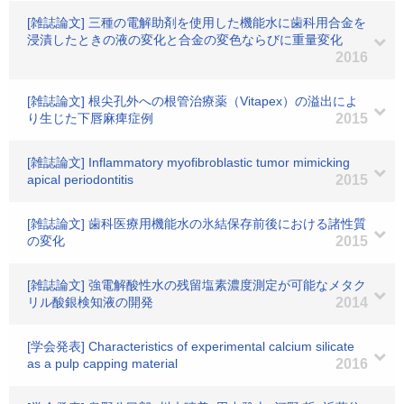
[雑誌論文] 三種の電解助剤を使用した機能水に歯科用合金を
浸漬したときの液の変化と合金の変色ならびに重量変化
2016
[雑誌論文] 根尖孔外への根管治療薬（Vitapex）の溢出によ
り生じた下唇麻痺症例
2015
[雑誌論文] Inflammatory myofibroblastic tumor mimicking
apical periodontitis
2015
[雑誌論文] 歯科医療用機能水の氷結保存前後における諸性質
の変化
2015
[雑誌論文] 強電解酸性水の残留塩素濃度測定が可能なメタク
リル酸銀検知液の開発
2014
[学会発表] Characteristics of experimental calcium silicate
as a pulp capping material
2016