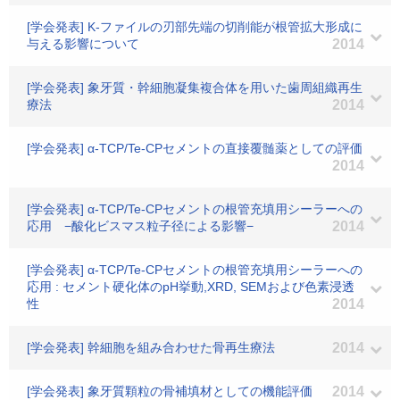
[学会発表] K-ファイルの刃部先端の切削能が根管拡大形成に
与える影響について
2014
[学会発表] 象牙質・幹細胞凝集複合体を用いた歯周組織再生
療法
2014
[学会発表] α-TCP/Te-CPセメントの直接覆髄薬としての評価
2014
[学会発表] α-TCP/Te-CPセメントの根管充填用シーラーへの
応用 −酸化ビスマス粒子径による影響−
2014
[学会発表] α-TCP/Te-CPセメントの根管充填用シーラーへの
応用 : セメント硬化体のpH挙動,XRD, SEMおよび色素浸透
性
2014
[学会発表] 幹細胞を組み合わせた骨再生療法
2014
[学会発表] 象牙質顆粒の骨補填材としての機能評価
2014