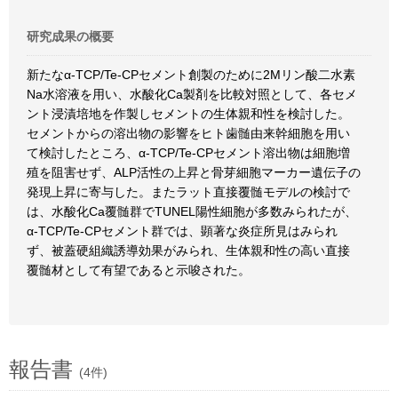
研究成果の概要
新たなα-TCP/Te-CPセメント創製のために2Mリン酸二水素
Na水溶液を用い、水酸化Ca製剤を比較対照として、各セメ
ント浸漬培地を作製しセメントの生体親和性を検討した。
セメントからの溶出物の影響をヒト歯髄由来幹細胞を用い
て検討したところ、α-TCP/Te-CPセメント溶出物は細胞増
殖を阻害せず、ALP活性の上昇と骨芽細胞マーカー遺伝子の
発現上昇に寄与した。またラット直接覆髄モデルの検討で
は、水酸化Ca覆髄群でTUNEL陽性細胞が多数みられたが、
α-TCP/Te-CPセメント群では、顕著な炎症所見はみられ
ず、被蓋硬組織誘導効果がみられ、生体親和性の高い直接
覆髄材として有望であると示唆された。
報告書
(4件)