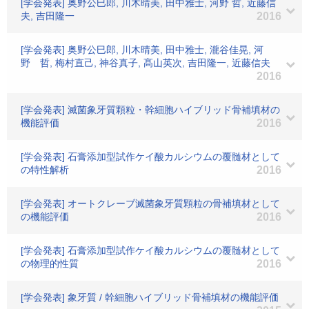
[学会発表] 奥野公巳郎, 川木晴美, 田中雅士, 河野 哲, 近藤信
夫, 吉田隆一
2016
[学会発表] 奥野公巳郎, 川木晴美, 田中雅士, 瀧谷佳晃, 河
野 哲, 梅村直己, 神谷真子, 髙山英次, 吉田隆一, 近藤信夫
2016
[学会発表] 滅菌象牙質顆粒・幹細胞ハイブリッド骨補填材の
機能評価
2016
[学会発表] 石膏添加型試作ケイ酸カルシウムの覆髄材として
の特性解析
2016
[学会発表] オートクレーブ滅菌象牙質顆粒の骨補填材として
の機能評価
2016
[学会発表] 石膏添加型試作ケイ酸カルシウムの覆髄材として
の物理的性質
2016
[学会発表] 象牙質 / 幹細胞ハイブリッド骨補填材の機能評価