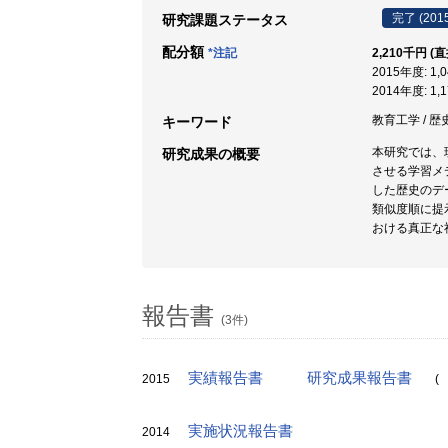
完了 (201
研究課題ステータス
配分額
*注記
2,210千円 (
2015年度: 1
2014年度: 1
教育工学 / 歴
キーワード
本研究では、
研究成果の概要
させる学習メ
した歴史のデ
類似度順に提
おける真正な
報告書
(3件)
実績報告書
研究成果報告書
2015
(
実施状況報告書
2014