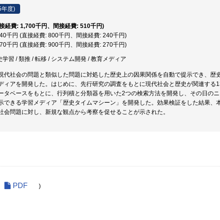
5年度)
直接経費: 1,700千円、間接経費: 510千円)
,040千円 (直接経費: 800千円、間接経費: 240千円)
,170千円 (直接経費: 900千円、間接経費: 270千円)
史学習 / 類推 / 転移 / システム開発 / 教育メディア
現代社会の問題と類似した問題に対処した歴史上の因果関係を自動で提示でき、歴
ディアを開発した。はじめに、先行研究の調査をもとに現代社会と歴史が関連する1
ータベースをもとに、行列積と分類器を用いた2つの検索方法を開発し、その日の
示できる学習メディア「歴史タイムマシーン」を開発した。効果検証をした結果、
社会問題に対し、新規な観点から考察を促せることが示された。
PDF
)