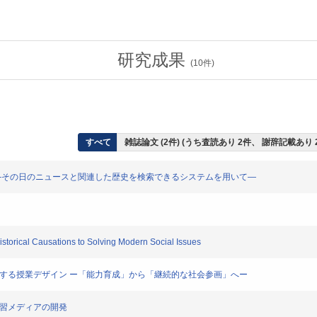
研究成果
(
10
件)
すべて
雑誌論文 (2件) (うち査読あり 2件、 謝辞記載あり 
 ―その日のニュースと関連した歴史を検索できるシステムを用いて―
torical Causations to Solving Modern Social Issues
用する授業デザイン ー「能力育成」から「継続的な社会参画」へー
学習メディアの開発