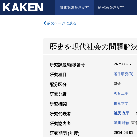
研究課題をさがす
研究者をさがす
前のページに戻る
歴史を現代社会の問題解
26750076
研究課題/領域番号
若手研究(B)
研究種目
基金
配分区分
教育工学
研究分野
東京大学
研究機関
池尻 良平
東
研究代表者
澄川 靖信
東京
研究協力者
2014-04-01 –
研究期間 (年度)