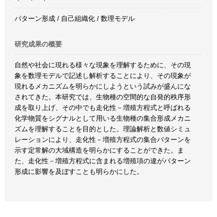
パターン形成 / 自己組織化 / 数理モデル
研究成果の概要
自然や社会に現れる様々な現象を理解するために、その現
象を数理モデルで記述し解析することにより、その現象が
現れるメカニズムを明らかにしようという試みが盛んにな
されてきた。本研究では、生物種の空間的な自発的秩序形
成を取り上げ、その中でも走化性－増殖方程式と呼ばれる
化学物質をシグナルとして用いる生物種の集合形成メカニ
ズムを理解することを目的とした。理論解析と数値シミュ
レーションにより、走化性－増殖方程式の集合パターンを
示す定常解の大域構造を明らかにすることができた。ま
た、走化性－増殖方程式に含まれる増殖項の違がパターン
形成に影響を及ぼすことも明らかにした。