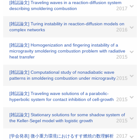
[雑誌論文] Traveling waves in a reaction-diffusion system
describing smoldering combustion
2017
[雑誌論文] Turing instability in reaction-diffusion models on
complex networks
2016
[雑誌論文] Homogenization and fingering instability of a
microgravity smoldering combustion problem with radiative
heat transfer
2015
[雑誌論文] Computational study of nonadiabatic wave
patterns in smoldering combustion under microgravity
2015
[雑誌論文] Traveling wave solutions of a parabolic-
hyperbolic system for contact inhibition of cell-growth
2015
[雑誌論文] Stationary solutions for some shadow system of
the Keller-Segel model with logistic growth
2015
[学会発表] 微小重力環境におけるすす燃焼の数理解析
2017