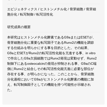
エピジェネティクス / ヒストンメチル化 / 骨芽細胞 / 骨芽細
胞分化 / 転写制御 / 転写活性化
研究成果の概要
本研究はヒストンメチル化酵素であるG9aまたはESETが、
骨芽細胞分化に重要な転写因子であるRunx2の機能を調節
する仕組みを明らかにする事を目的とした。その結果、
G9aとESETがRunx2の転写活性化能を亢進する事、in vitro
で作出したG9a欠損細胞ではRunx2発現は変動せず、Runx2
制御下にあるosteocalcinの発現が抑制される事、G9aのC端
側にRunx2と結合しその転写活性化能亢進に必要な部位が
存在する事、が明らかになった。このことから、骨芽細胞
分化過程においてG9aがヒストンメチル化酵素の機能に加
え、転写制御因子としての機能を持つ可能性が示唆され
た。