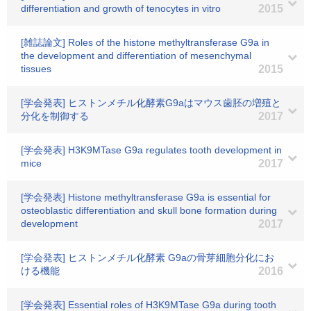
differentiation and growth of tenocytes in vitro
2015
[雑誌論文] Roles of the histone methyltransferase G9a in
the development and differentiation of mesenchymal
tissues
2015
[学会発表] ヒストンメチル化酵素G9aはマウス歯胚の増殖と
分化を制御する
2017
[学会発表] H3K9MTase G9a regulates tooth development in
mice
2017
[学会発表] Histone methyltransferase G9a is essential for
osteoblastic differentiation and skull bone formation during
development
2017
[学会発表] ヒストンメチル化酵素 G9aの骨芽細胞分化にお
ける機能
2016
[学会発表] Essential roles of H3K9MTase G9a during tooth