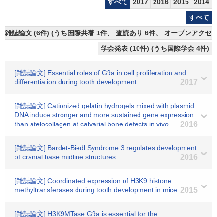
すべて
2017
2016
2015
2014
すべて
雑誌論文 (6件) (うち国際共著 1件、 査読あり 6件、 オープンアクセス
学会発表 (10件) (うち国際学会 4件)
[雑誌論文] Essential roles of G9a in cell proliferation and
differentiation during tooth development.
2017
[雑誌論文] Cationized gelatin hydrogels mixed with plasmid
DNA induce stronger and more sustained gene expression
than atelocollagen at calvarial bone defects in vivo.
2016
[雑誌論文] Bardet-Biedl Syndrome 3 regulates development
of cranial base midline structures.
2016
[雑誌論文] Coordinated expression of H3K9 histone
methyltransferases during tooth development in mice
2015
[雑誌論文] H3K9MTase G9a is essential for the