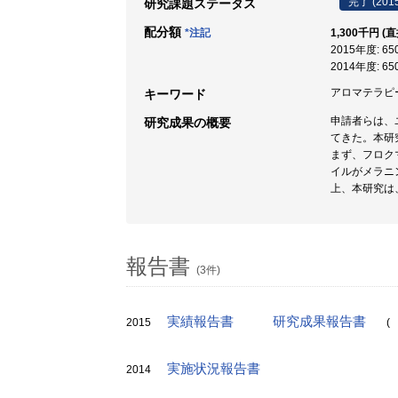
完了 (201
研究課題ステータス
配分額
*注記
1,300千円 (
2015年度: 6
2014年度: 6
アロマテラピー 
キーワード
申請者らは、
研究成果の概要
てきた。本研
まず、フロク
イルがメラニ
上、本研究は
報告書
(3件)
実績報告書
研究成果報告書
2015
(
実施状況報告書
2014