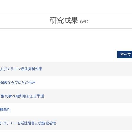
研究成果
(
5
件)
すべて
およびメラニン産生抑制作用
の探索ならびにその活用
ス雅’の食べ頃判定および予測
の機能性
よびチロシナーゼ活性阻害と抗酸化活性