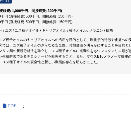
5年度)
直接経費: 1,000千円、間接経費: 300千円)
50千円 (直接経費: 500千円、間接経費: 150千円)
50千円 (直接経費: 500千円、間接経費: 150千円)
/ ユズ / ユズ種子オイル / キャリアオイル / 種子オイル / メラニン / 抗菌
ユズ種子オイルのキャリアオイルへの活用を目的として、理化学的特徴や皮膚への
究では、ユズ種子オイルのさらなる安全性、付加価値を明らかにすることを目的と
マリン類の新規分析法を確立し、ユズ種子オイルに光毒性をもつフロクマリン類が
ン生成酵素であるチロシナーゼを阻害すること、また、マウスB16メラノーマ細胞
、ユズ種子オイルの安全性と新しい機能的存在を明らかにした。
PDF
)