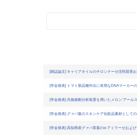
[雑誌論文] キャリアオイルのチロシナーゼ活性阻害
[学会発表] トマト新品種作出に有用なDNAマーカー
[学会発表] 共振振動分析装置を用いたメロン‘アール
[学会発表] グァバ葉のスキンケア化粧品素材として
[学会発表] 高知県産グァバ茶葉のα-アミラーゼお