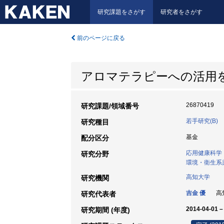
研究課題をさがす
研究者をさがす
前のページに戻る
アロマテラピーへの活用
26870419
研究課題/領域番号
若手研究(B)
研究種目
基金
配分区分
応用健康科学
研究分野
環境・衛生系
高知大学
研究機関
吉金 優
高知
研究代表者
2014-04-01 –
研究期間 (年度)