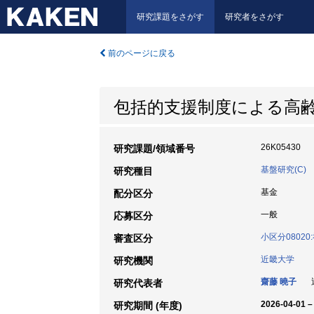
研究課題をさがす
研究者をさがす
前のページに戻る
包括的支援制度による高
26K05430
研究課題/領域番号
基盤研究(C)
研究種目
基金
配分区分
一般
応募区分
小区分0802
審査区分
近畿大学
研究機関
齋藤 曉子
近
研究代表者
2026-04-01 –
研究期間 (年度)