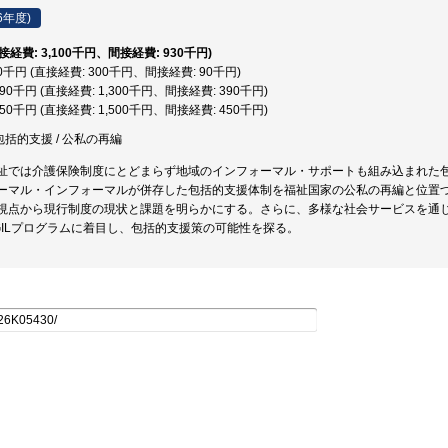
6年度)
直接経費: 3,100千円、間接経費: 930千円)
90千円 (直接経費: 300千円、間接経費: 90千円)
,690千円 (直接経費: 1,300千円、間接経費: 390千円)
,950千円 (直接経費: 1,500千円、間接経費: 450千円)
包括的支援 / 公私の再編
祉では介護保険制度にとどまらず地域のインフォーマル・サポートも組み込まれた
ーマル・インフォーマルが併存した包括的支援体制を福祉国家の公私の再編と位置
視点から現行制度の現状と課題を明らかにする。さらに、多様な社会サービスを通
GILプログラムに着目し、包括的支援策の可能性を探る。