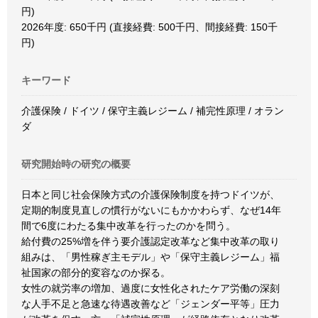
円)
2026年度: 650千円 (直接経費: 500千円、間接経費: 150千
円)
キーワード
介護保険 / ドイツ / 保守主義レジーム / 補完性原理 / オラン
ダ
研究開始時の研究の概要
日本と同じ社会保険方式の介護保険制度を持つドイツが、
定期的制度見直しの慣行がないにもかかわらず、なぜ14年
間で6度にわたる集中改革を行ったのかを問う。
給付費の25%増を伴う要介護認定改革など集中改革の取り
組みは、「男性稼ぎ主モデル」や「保守主義レジーム」福
祉国家の部分的変容なのか探る。
女性の就労率の増加、過度に女性化されたケア労働の深刻
な人手不足と急速な待遇改善など「ジェンダー平等」圧力