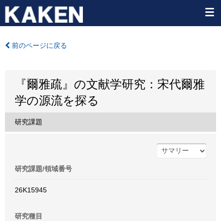
前のページに戻る
『爾雅疏』の文献学研究：宋代爾雅
学の源流を探る
研究課題
研究課題/領域番号
26K15945
研究種目