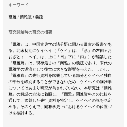
キーワード
爾雅 / 爾雅疏 / 義疏
研究開始時の研究の概要
『爾雅』は、中国古典学の諸分野に関わる最古の辞書であ
る。北宋初期にケイヘイ（「ケイ」は、「形」の左側＋お
おざと；「ヘイ」は、上に「日」下に「丙」）が編纂した
『爾雅疏』は、現存最古の『爾雅』の義疏であり、宋代の
爾雅学の源流として後世に大きな影響を与えた。しかし、
『爾雅疏』の先行資料を踏襲している部分とケイヘイ独自
の部分を峻別することができないため、ケイヘイの爾雅学
についてはあまり研究が為されていない。本研究は『爾雅
疏』の解説の方法に着眼し、『爾雅』関連資料との比較を
通して、踏襲した先行資料を特定し、ケイヘイの説を見定
める。そのうえで、爾雅学史上におけるケイヘイの位置づ
けを検討する。