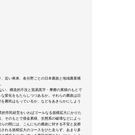
り、近い将来、各分野ごとの日本農政と地域農業構
る。
こない、構造的不況と貿易黒字・摩擦の累積のもとで
うな変化をもたらしつつあるか。それらの農政は日
求を農民はもっているか、などをあきらかにしよう
業的市民経営をいわばゴールなる規模拡大にかりた
は、そのもとで借金累積、生態系の破壊などによっ
彼らの間には、こんにちの農政に対する不安と反揆
進される規模拡大のコースをひた走らず、あまり多