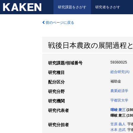
研究課題をさがす
研究者をさがす
前のページに戻る
戦後日本農政の展開過程
59360025
研究課題/領域番号
総合研究(A)
研究種目
補助金
配分区分
農業経済学
研究分野
宇都宮大学
研究機関
暉峻 衆三
(19
研究代表者
暉岐 衆三 (198
笠原 義人
宇都
研究分担者
水本 忠武
宇都