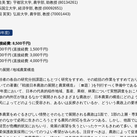
美 繁) 宇都宮大学, 農学部, 助教授 (80134261)
国立大学, 経済学部, 教授 (00092651)
 英実) 弘前大学, 農学部, 教授 (70001443)
6年度)
直接経費: 8,500千円)
500千円 (直接経費: 1,500千円)
000千円 (直接経費: 3,000千円)
000千円 (直接経費: 4,000千円)
展開 / 地域農業構造
分担者の各自の研究分担課題にもとづく研究をすすめ、その総括の作業をすすめてお
いての著書(『戦後日本農政の展開と農業構造』〔〓題〕)を刊行すべく準備中であ
〜61年度において、日本の代表的稲作地域、畜産、果樹、林業について実態調査をお
放の内外圧が強まるなかで展開されるさまざまな農政が、日本農業の構造にどのよ
民によってどのように受容され、あるいは反揆されているか、どういう農政上の要
本農業をめぐるきびしい情勢とそのもとで展開される農政は1面で、1部の上層・専
そのなかで必死に生きのころうとする農民の対応を生みつつある。しかし、他面で
経営が危機的状況におちいり、発展の展望を失うといったケースもきわめて多い。
業保護政策採用についてのつよい希望がみられる。注目すべきは、農政によって促