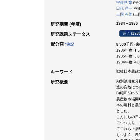
宇佐見 繁
(宇佐
田代 洋一
横浜
三国 英美
(三国
1984 – 1986
研究期間 (年度)
完了 (198
研究課題ステータス
配分額
*注記
8,500千円 (
1986年度: 1,
1985年度: 3,
1984年度: 4,
戦後日本農政の
キーワード
A)別紙研究
研究概要
造の変貌につ
B)昭和59
農産物市場開
本の農村と農
とした。
こんにちの日
てつつあり、
てこれら上層
もつよく、農