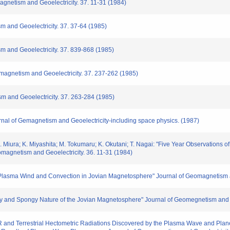
netism and Geoelectricity. 37. 11-31 (1984)
and Geoelectricity. 37. 37-64 (1985)
and Geoelectricity. 37. 839-868 (1985)
agnetism and Geoelectricity. 37. 237-262 (1985)
 and Geoelectricity. 37. 263-284 (1985)
l of Gemagnetism and Geoelectricity-including space physics. (1987)
Miura; K. Miyashita; M. Tokumaru; K. Okutani; T. Nagai: "Five Year Observations o
omagnetism and Geoelectricity. 36. 11-31 (1984)
lasma Wind and Convection in Jovian Magnetosphere" Journal of Geomagnetism an
nd Spongy Nature of the Jovian Magnetosphere" Journal of Geomegnetism and Ge
 and Terrestrial Hectometric Radiations Discovered by the Plasma Wave and Pla