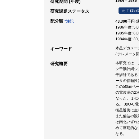
1984 – 1986
研究期間 (年度)
完了 (198
研究課題ステータス
配分額
*注記
43,300千円 (
1986年度: 5,
1985年度: 8,
1984年度: 30
木星デカメータ電
キーワード
/ テレメータ回
本研究では、
研究概要
ン干渉計網シ
干渉計である
ータの信頼性
この50km
の電波源の2
なった。 1)
る。 3)I
衛星近傍に生
また偏波の観
は南北いずれ
めて画期的な
なる。