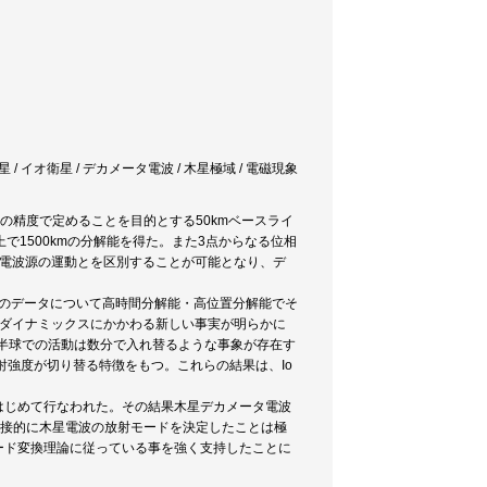
 / イオ衛星 / デカメータ電波 / 木星極域 / 電磁現象
の精度で定めることを目的とする50kmベースライ
で1500kmの分解能を得た。また3点からなる位相
の電波源の運動とを区別することが可能となり、デ
くのデータについて高時間分解能・高位置分解能でそ
のダイナミックスにかかわる新しい事実が明らかに
る。両半球での活動は数分で入れ替るような事象が存在す
放射強度が切り替る特徴をもつ。これらの結果は、Io
はじめて行なわれた。その結果木星デカメータ電波
直接的に木星電波の放射モードを決定したことは極
ード変換理論に従っている事を強く支持したことに