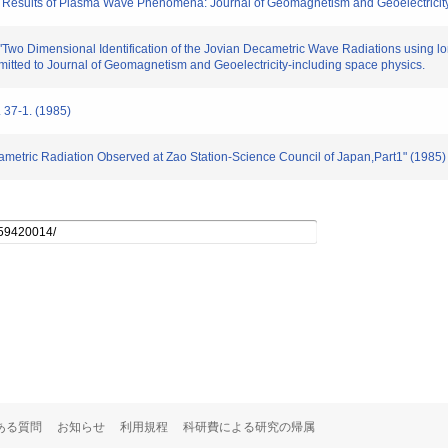
on Results of Plasma Wave Phenomena: Journal of Geomagnetism and Geoelectricity
"Two Dimensional Identification of the Jovian Decametric Wave Radiations using l
mitted to Journal of Geomagnetism and Geoelectricity-including space physics.
37-1. (1985)
ametric Radiation Observed at Zao Station-Science Council of Japan,Part1" (1985)
ある質問
お知らせ
利用規程
科研費による研究の帰属