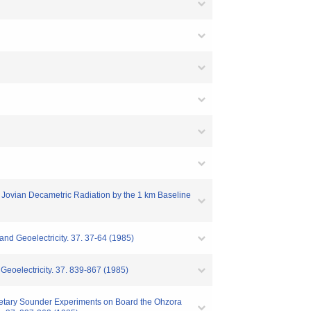
f Jovian Decametric Radiation by the 1 km Baseline
d Geoelectricity. 37. 37-64 (1985)
oelectricity. 37. 839-867 (1985)
netary Sounder Experiments on Board the Ohzora