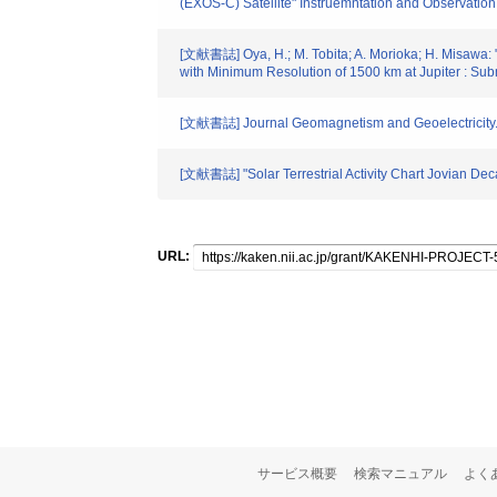
(EXOS-C) Satellite" Instruemntation and Observati
[文献書誌] Oya, H.; M. Tobita; A. Morioka; H. Misawa: 
with Minimum Resolution of 1500 km at Jupiter : Sub
[文献書誌] Journal Geomagnetism and Geoelectricity. 
[文献書誌] "Solar Terrestrial Activity Chart Jovian Dec
URL:
サービス概要
検索マニュアル
よく