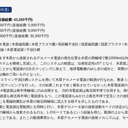
6年度)
直接経費: 43,300千円)
000千円 (直接経費: 5,000千円)
000千円 (直接経費: 8,000千円)
,300千円 (直接経費: 30,300千円)
波 / 木星磁気圏 / 木星プラズマ圏 / 長距離干渉計 / 惑星磁気圏 / 惑星プラズマ / 木星
線 / 木星電波源 / 干渉計網
まず木星から放射されるデカメータ電波の発生位置を木星の両極域で数1000km以内
ステムを開発し完成した。このシステムの精度は、位相安定性±57°となり、木星面上
ことから電波源の2次元マッピングに加えて、地球電離層のゆらぎの成分と、実際
は極めて高いものとなった。
ベースライン干渉計網システムを用いて木星デカメータ電波の観測が行なわれ、数多
次元マッピングを行った。その結果これまで全く報告されていなかった木星電波源
IO-A電波源は南半球極域にのみ出限する。 2)IO-B電波源は南北両半球で出現す
O-C電波源も南北両半球に電波源をもつ。この電波源もみかけ上南北半球で交互にその
じる電磁的擾乱が木星の南北両極域に流入する様子を示したものである。
測と電波源位置観測とを同時に行い、木星デカメータ波の放射波動モードの決定が
の極域から放射されるものも、L-Oモードであるという結論を得た。観測の上から
ことである。またこの観測事実から、木星デカメータ電波の放射メカニズムは、モ