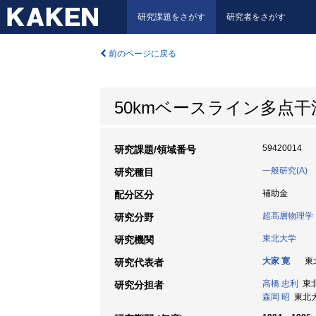
研究課題をさがす
研究者をさがす
前のページに戻る
50kmベースライン多点
59420014
研究課題/領域番号
一般研究(A)
研究種目
補助金
配分区分
超高層物理学
研究分野
東北大学
研究機関
大家 寛
東北
研究代表者
高橋 忠利
東北大
研究分担者
森岡 昭
東北大学