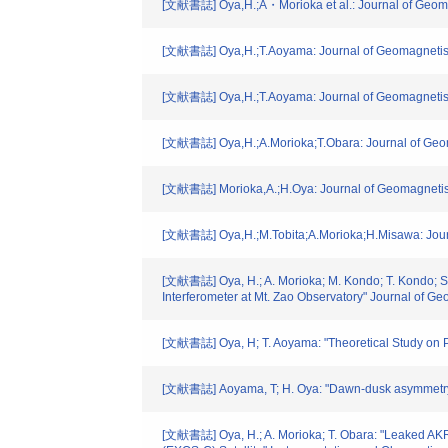
[文献書誌] Oya,H.;A・Morioka et al.: Journal of Geomag
[文献書誌] Oya,H.;T.Aoyama: Journal of Geomagnetism 
[文献書誌] Oya,H.;T.Aoyama: Journal of Geomagnetism 
[文献書誌] Oya,H.;A.Morioka;T.Obara: Journal of Geom
[文献書誌] Morioka,A.;H.Oya: Journal of Geomagnetism
[文献書誌] Oya,H.;M.Tobita;A.Morioka;H.Misawa: Journa
[文献書誌] Oya, H.; A. Morioka; M. Kondo; T. Kondo; S. 
Interferometer at Mt. Zao Observatory" Journal of Ge
[文献書誌] Oya, H; T. Aoyama: "Theoretical Study on P
[文献書誌] Aoyama, T; H. Oya: "Dawn-dusk asymmetry a
[文献書誌] Oya, H.; A. Morioka; T. Obara: "Leaked AKR