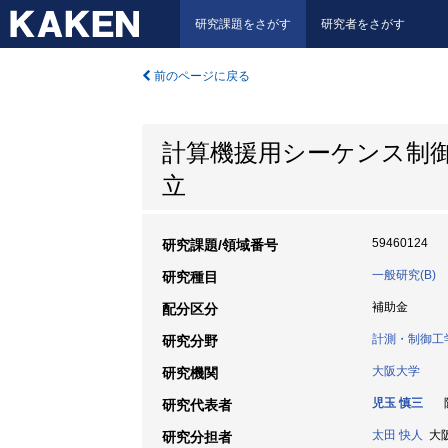
研究課題をさがす
研究者をさがす
前のページに戻る
計算機援用シーケンス制
立
59460124
研究課題/領域番号
一般研究(B)
研究種目
補助金
配分区分
計測・制御工
研究分野
大阪大学
研究機関
児玉 慎三
阪
研究代表者
太田 快人
大阪大
研究分担者