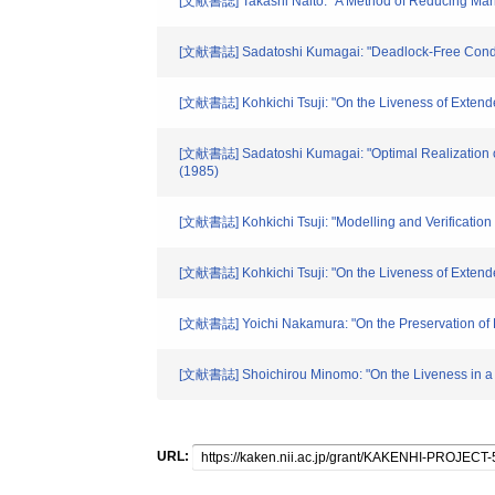
[文献書誌] Takashi Naito: "A Method of Reducing Mark
[文献書誌] Sadatoshi Kumagai: "Deadlock-Free Conditions
[文献書誌] Kohkichi Tsuji: "On the Liveness of Extend
[文献書誌] Sadatoshi Kumagai: "Optimal Realization of
(1985)
[文献書誌] Kohkichi Tsuji: "Modelling and Verification 
[文献書誌] Kohkichi Tsuji: "On the Liveness of Extend
[文献書誌] Yoichi Nakamura: "On the Preservation of Li
[文献書誌] Shoichirou Minomo: "On the Liveness in a P
URL: