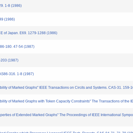
1-8 (1986)
 (1986)
CE of Japan. E69. 1279-1288 (1986)
0. 47-54 (1987)
03 (1987)
16. 1-8 (1987)
ty of Marked Graphs" IEEE Transactions on Circits and Systems. CAS-31. 159-1
y of Marked Graphs with Token Capacity Constraints" The Transactions of the I
erties of Extended Marked Graphs" The Proceedings of IEEE International Sympo