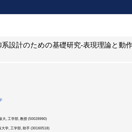
御系設計のための基礎研究-表現理論と動
学
大, 工学部, 教授 (50028990)
学, 工学部, 助手 (30160518)