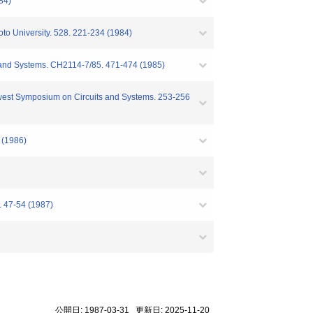
84)
oto University. 528. 221-234 (1984)
 and Systems. CH2114-7/85. 471-474 (1985)
west Symposium on Circuits and Systems. 253-256
 (1986)
. 47-54 (1987)
公開日: 1987-03-31 更新日: 2025-11-20