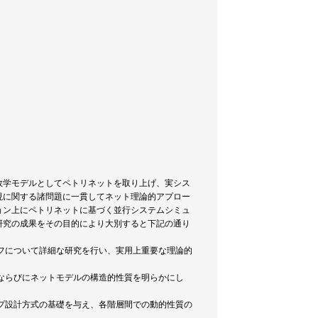
数学モデルとしてペトリネットを取り上げ、実シス
現に関する諸問題に一貫してネット理論的アプロー
ョン上にペトリネットに基づく並行システムシミュ
研究の成果をその目的により大別すると下記の通り
ラフについて詳細な研究を行い、実用上重要な理論的
則ならびにネットモデルの構造的性質を明らかにし
ップ設計方式の基礎を与え、各階層間での動的性質の