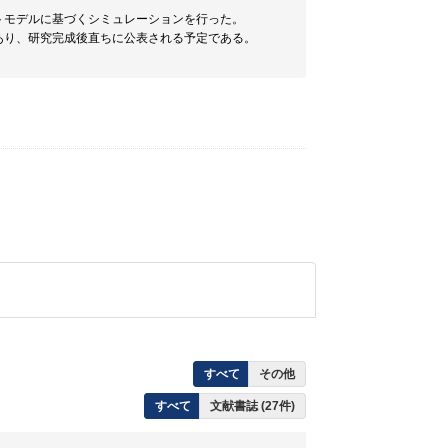
ットモデルに基づくシミュレーションを行った。
あり、研究完成後直ちに公表される予定である。
すべて
その他
すべて
文献書誌 (27件)