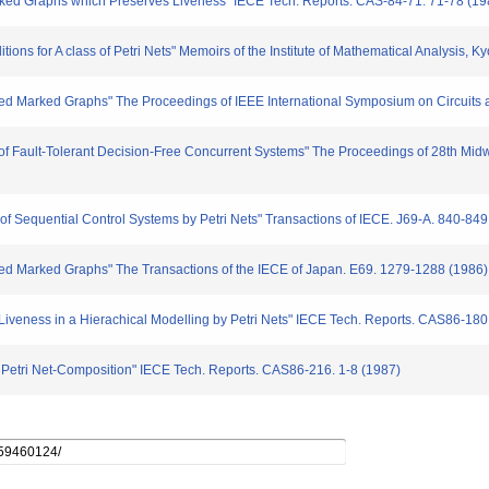
ed Graphs which Preserves Liveness" IECE Tech. Reports. CAS-84-71. 71-78 (19
 for A class of Petri Nets" Memoirs of the Institute of Mathematical Analysis, Ky
ed Marked Graphs" The Proceedings of IEEE International Symposium on Circuits
 Fault-Tolerant Decision-Free Concurrent Systems" The Proceedings of 28th Mid
of Sequential Control Systems by Petri Nets" Transactions of IECE. J69-A. 840-849
ed Marked Graphs" The Transactions of the IECE of Japan. E69. 1279-1288 (1986)
veness in a Hierachical Modelling by Petri Nets" IECE Tech. Reports. CAS86-180
etri Net-Composition" IECE Tech. Reports. CAS86-216. 1-8 (1987)