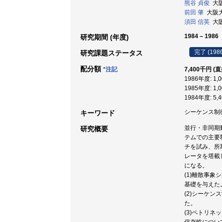
熊谷 貞俊
大阪大
前田 肇
大阪大学
須田 信英
大阪
1984 – 1986
研究期間 (年度)
完了 (198
研究課題ステータス
配分額
*注記
7,400千円 (
1986年度: 1,
1985年度: 1,
1984年度: 5,
シーケンス制御 
キーワード
並行・非同期
研究概要
テムでの主要
チを試み、所
レータを塔載
になる。
(1)離散事
基礎を与えた
(2)シーケ
た。
(3)ペトリ