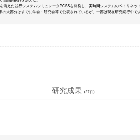
て理論的検討を加えた。
機能を備えた並行システムシミュレータPCSSを開発し、実時間システムのペトリネ
果の大部分はすでに学会・研究会等で公表されているが、一部は現在研究続行中で
研究成果
(
27
件)