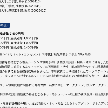
学, 工学部, 助手 (10093410)
, 工学部, 助教授 (60029535)
大学, 基礎工学部, 教授 (60029410)
6年度)
直接経費: 7,400千円)
000千円 (直接経費: 1,000千円)
000千円 (直接経費: 1,000千円)
400千円 (直接経費: 5,400千円)
/ ペトリネット / コンカレント / 非同期 / 離散事象システム / FA / FMS
動作を特徴とする複合シーケンス制御系の計算機援用設計・解析・運用に適合した
制御問題に対応するネットモデルでの可到達性・活性・耐故障設計ならびに階層表
期の目的である基礎的成果をおさめた。本研究費により構築されたワークステーシ
し、実システムに対するネットモデルの有効性の確認および動作検証を行った。本
象システム制御問題に関係する可到達性・活性に関し、マークグラフ、拡張マークグ
。
ンス制御系の設計自動化の基礎となるネットモジュールへの仕様の変換規則・結合規
ネット階層表現機能を用い、逐次詳細化・ネット複合によるトップダウン・ボトムア