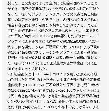
製した。この方法によって立体的に切除範囲を求めること
ができ、残存予定肝体積および同部でのK値の測定が可能と
なった。従ってプラナーシンチグラムでの欠点である切除
範囲の決定の不正確さが改良され、内側区域や前区切除の
場合も容易に切除予定部分を切除して計算できる。また前
年度不正確であったK値の算出方法も改良した。正常者6名
での平均K値は0.365±0.038と前年報告したプラナーシンチ
グラフィによる正常者に名の平均K値0.351±0.036とほぼ一
致する値を得た。さらに肝硬変症7例のSPECTによる平均K
値は0.241±0.057,プラナーシンチグラフィによる肝硬変症
17例の平均値が0.243±0.052と両者の場合も同様の値を示し
た。従ってSPECTによる肝血流指標K値の精度は十分に信
頼できるものと判断した。
2.肝切除術前に【^(198)Au】コロイドを用いた患者の予後
の判明した21症例では肝不全による死亡6例の残存予定肝機
能体積率は0.335±0.071,肝不全以外の原因による死亡者5例
では0.692±0.174,生存者では0.570±0.165であり肝不全によ
る死亡者と他2群との間には有意の差を認め肝切除限界値は
0.4〜0.45と推定された。SPECTを用いて肝切除前に検査し
えた症例は4例である。いずれも生存中であるが同法による