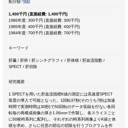
配分額
*注記
1,400千円 (直接経費: 1,400千円)
1986年度: 300千円 (直接経費: 300千円)
1985年度: 400千円 (直接経費: 400千円)
1984年度: 700千円 (直接経費: 700千円)
キーワード
肝臓 / 肝癌 / 肝シンチグラフィ / 肝体積 / 肝血流指数 /
SPECT / 肝切除
研究概要
1.SPECTを用いた肝血流指標K値の測定には高速度SPECT
装置の導入で可能となった。1回転37秒(そのうち7秒は加速
時間で実測時間は30秒)で50回転のデータ収録を行ない各回
転毎の再構成画像の厚さ1.06mmで作製し、各スライスごと
に50枚時系列に配列し、それぞれの時系列画像よりK値と体
積を求め、さらに任意の部位の切除を行うプログラムを作