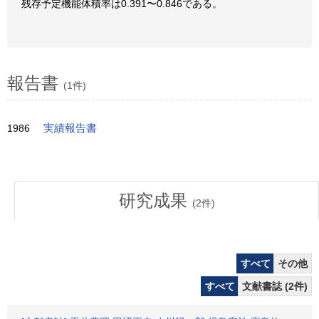
残存予定機能体積率は0.391〜0.846である。
報告書
(1件)
1986
実績報告書
研究成果
(
2
件)
すべて
その他
すべて
文献書誌 (2件)