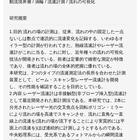
動流境界層 / 渦輪 / 流速計測 / 流れの可視化
研究概要
1.目的:流れの場の計測は、従来、流れの中の固定した一点
ないしは数点で連読的に流速変化を記録する、いわゆるオ
イラー型の計測が行われてきた。熱線流速計やレーザー流
速計がこれに当る。これに対し、近年種々の流れの可視化
技法が開発されている。前者は定量的で緻密な測定が特徴
であり、後者は流れの場の全体的把握に優れている。
本研究は、2つのタイプの流速測定法の長所を合わせた計測
装置として、ビーム・スキャン型レーザー流速計を開発
し、その性能を確認することを目的としている。
2.内容:レーザー流速計は非接触型(非プローブ挿入型)流速計
として最近開発された新計測法である。本研究では、2本に
分光されたレーザー光の交叉焦点を回転ポリゴン・ミラー
により流れの場を高速でスキャンさせ、流れに直角な一直
線上の流速を(流れの場が流下することにより実質的には平
面上の流速を)ほぼ連続的に計測しようとするものである。
中央処理系には、受光系であるフォトマルからの瞬間流速