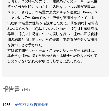
信号と、その時点でのミラー駆動系からのレーザー焦点位
置の信号が同時に入力され、処理をしつつ結果が記憶系に
ストアーされる。本装置の最大スキャン速度は5.8m/s、ス
キャン幅は7〜10cmであり、充分な実用性を持っている。
3.結果:本装置の性能を確認するために、典型的な非定常流
れの場である、【◯!1】カルマン渦列、【◯!2】振動流境
界層、【◯!3】渦輪について実験を行い、流れの可視化計
測の結果とも比較した。その結果、本装置が充分な実用性
を持つことが示された。
本研究で開発したビーム・スキャン型レーザー流速計は、
非定常な流れの場や乱流の組織的渦構造の計測など繰り返
しのきかない流れの解明に貢献すると思われる。
報告書
(1件)
1985
研究成果報告書概要