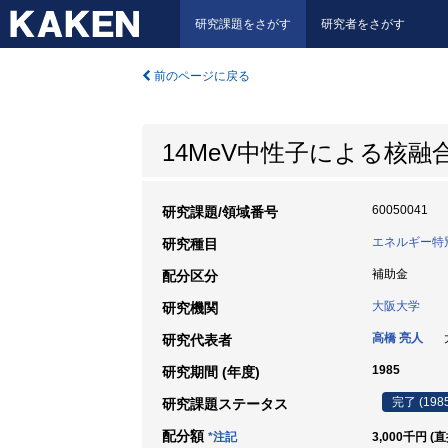
研究課題をさがす
研究者をさがす
前のページに戻る
14MeV中性子による核
60050041
研究課題/領域番号
エネルギー特別
研究種目
補助金
配分区分
大阪大学
研究機関
高橋 亮人
大
研究代表者
1985
研究期間 (年度)
完了 (198
研究課題ステータス
配分額
*注記
3,000千円 (