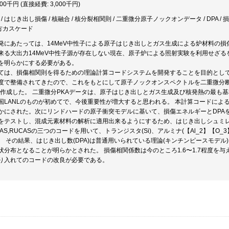
000千円 (直接経費: 3,000千円)
 / はじき出し損傷 / 核融合 / 核分裂相関則 / 二重微分原子ノックオンデータ / DPA 
前方カスケード
発にあたっては、14MeV中性子による原子はじき出しとガス生成による炉材料の損
来る大出力14MeV中性子源が存在しない現在、原子炉による照射実験を利用せざ
を明らかにする必要がある。
ては、損傷相関則を得るための理論計算コードシステムを開発することを目的として
度で整備されてきたので、これをもとにして原子ノックオンスペクトルを二重微分
をまず作成した。 二重微分PKAデータは、原子はじき出しとガス生成及び核発熱の最
国LANLのものが初めてで、今後重要性が増大すると思われる。 本計算コードによ
かにされた。次にリンドハードの原子衝突モデルに基いて、損傷エネルギーとDPAを計
をテストし、混成元素材料の解析に適用出来るようにするため、はじき出しシュミレー
PAS,RUCASの三つのコードを用いて、トランジスタ(Si)、アルミナ(【Al_2】【O_3】
。 その結果、はじき出し数(DPA)は普通用いられている理論(キンチンピースモデ
状分布となることが明らかとされた。 損傷相関係数は今のところ1.6〜1.7程度を
り入れてのコードの改良が必要である。