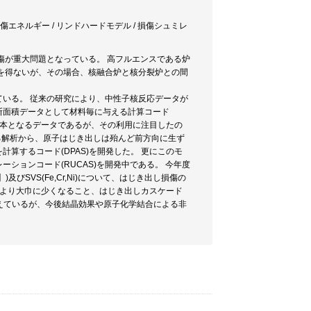
/ 損傷エネルギー / リンドハードモデル / 損傷シュミレ
傷が重大問題となっている。 高フルエンスである炉
るを得ないが、その場合、核融合炉と核分裂炉との間
いる。 従来の研究により、中性子核反応データが
断面積データとして材料毎に与える計算コード
も基本となるデータであるが、その利用に注目したの
る解析から、原子はじき出しは殆んど前方向に生ず
算するコード(DPAS)を開発した。 更にこのモ
ションコード(RUCAS)を開発中である。 今年度
)及びSVS(Fe,Cr,Ni)について、はじき出し損傷の
ル)より大巾に少くなること、はじき出しカスケード
与えているが、今後結晶効果や原子化学結合による非