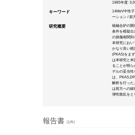
1985年度: 3,
14MeV中性子
キーワード
ーション / 
核融合炉の開
研究概要
条件を模疑出
の損傷相関則
本研究におい
かなり良い精
(PKAS)
は本研究と米
ることが明ら
デルの妥当性
は、PKAS,D
解析を行った
は前方への線
弾性散乱をと
報告書
(1件)