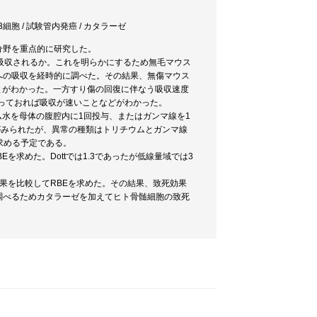
T3細胞 / 試験管内発癌 / カタラーゼ
分野を重点的に研究した。
に吸収されるか。これを明らかにするため無毛マウス
中への吸収を経時的に調べた。その結果、無傷マウス
ことがわかった。一方すり傷の回復に伴なう吸収速度
残っておれば吸収が速いことなどがわかった。
ム水を母体の腹腔内に1回投与、またはガンマ線を1
がみられたが、異常の種類はトリチウムとガンマ線
求める予定である。
Eを求めた。Dottでは1.3であったが低線量域では3
化効果を比較してRBEを求めた。その結果、致死効果
を調べるためカタラーゼを加えてヒト骨髄細胞の致死