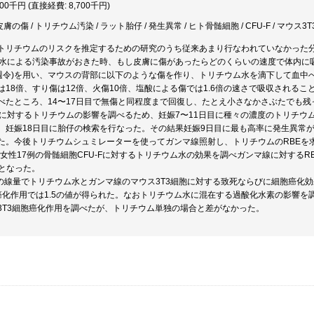
700千円 (直接経費: 8,700千円)
皮膚の傷 / トリチウム汚染 / ラット胎仔 / 発生異常 / ヒト骨髄細胞 / CFU-F / マウス3
トリチウムのリスクを推定するための研究のうち従来あまり行なわれていなかった
ウム水による汚染事故がおきた時、もし皮膚に傷があったらどのくらいの速度で体内
13週令)を用い、マウスの背部に以下のような傷を作り、トリチウム水を滴下して血
は18倍、すり傷は12倍、火傷10倍、塩酸による傷では1.6倍の速さで吸収される
べたところ、14〜17日目で無傷と同程度まで回復し、たとえ小さなかさぶたでも
胎仔に対するトリチウムの影響を調べるため、妊娠7〜11日目に種々の濃度のトリチウ
、妊娠18日目に胎仔の検索を行なった。その結果妊娠9日目に最も高率に発生異常
た。今後トリチウムシュミレーターを使ってガンマ線照射し、トリチウムのRBEを
例、女性17例の骨髄細胞CFU-Fに対するトリチウム水の効果を調べガンマ線に対するRB
値となった。
Gy以下の線量でトリチウム水とガンマ線のマウス3T3細胞に対する致死ならびに細胞癌
癌化作用では1.5の値が得られた。なおトリチウム水に混在する過酸化水素の影響
3T3細胞癌化作用を調べたが、トリチウム単独の場合と差がなかった。