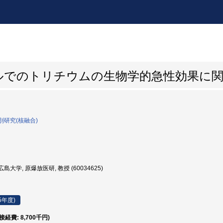
ルでのトリチウムの生物学的急性効果に
研究(核融合)
島大学, 原爆放医研, 教授 (60034625)
5年度)
直接経費: 8,700千円)