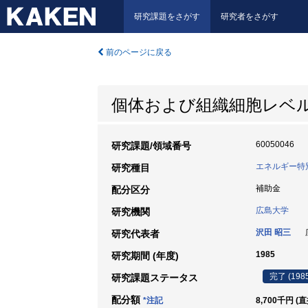
研究課題をさがす
研究者をさがす
前のページに戻る
個体および組織細胞レベ
60050046
研究課題/領域番号
エネルギー特別
研究種目
補助金
配分区分
広島大学
研究機関
沢田 昭三
広
研究代表者
1985
研究期間 (年度)
完了 (198
研究課題ステータス
配分額
*注記
8,700千円 (