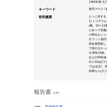
1985年度: 8,
無毛マウス / 
キーワード
ヒトに対する
研究概要
1) トリチ
(雌、10〜
に比べて切傷
の変化をしら
2) ラット
回全身照射し
で差がなかっ
3) 男性18
以上のRBE
4) 1.5
ではほぼ1、
効果ならびに
報告書
(1件)
実績報告書