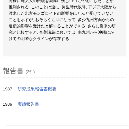
同様に縄文人の伝統を濃厚に残しつつ近代化にしたことが
推測される. このことは逆に, 弥生時代以降, アジア大陸から
渡米した北方モンゴロイドの影響をほとんど受けていない
ことを示すが, おそらく近世になって, 多少九州方面からの
遺伝的影響を受けたと解することができる. さらに従来の研
究と比較すると, 奄美諸島においては, 南九州から沖縄にか
けての明瞭なクラインが存在する.
報告書
(2件)
1987
研究成果報告書概要
1986
実績報告書