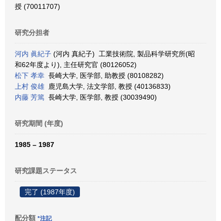
授 (70011707)
研究分担者
河内 眞紀子
(河内 真紀子) 工業技術院, 製品科学研究所(昭
和62年度より), 主任研究官 (80126052)
松下 孝幸
長崎大学, 医学部, 助教授 (80108282)
上村 俊雄
鹿児島大学, 法文学部, 教授 (40136833)
内藤 芳篤
長崎大学, 医学部, 教授 (30039490)
研究期間 (年度)
1985 – 1987
研究課題ステータス
完了 (1987年度)
配分額
*注記