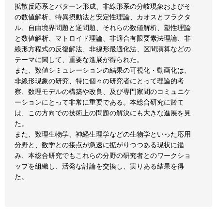
拡散反応系とパターン形成、非線形系の分岐現象およびそ
の数値解析、特異摂動法と安定性理論、カオスとフラクタ
ル、自由境界問題と逆問題、それらの数値解析、塑性理論
と数値解析、マトロイド理論、非適合有限要素法理論、非
線形方程式の反復解法、非線形最適化法、区間演算などの
テーマに関して、重要な進展が得られた。
また、数値シミュレーションの結果の可視化・動画化は、
非線形現象の研究、特に個々の研究者にとって理論的考
察、数理モデルの構築や改良、及び専門家間のコミュニケ
ーションにとって非常に重要である。本総合研究に於て
は、この方向での技術上の問題の解決にも大きな進展を見
た。
また、数理生物学、神経生理学などの生物学といった応用
分野と、数学との接点が急速に拡がりつつある現状に鑑
み、本総合研究でもこれらの分野の研究者とのワークショ
ップを組織し、活発な討論を交換し、実りある結果を得
た。