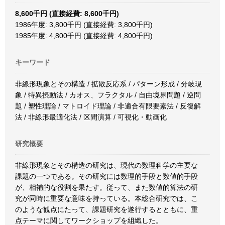
8,600千円 (直接経費: 8,600千円)
1986年度: 3,800千円 (直接経費: 3,800千円)
1985年度: 4,800千円 (直接経費: 4,800千円)
キーワード
非線形現象とその構造 / 拡散反応系 / パターン形成 / 分岐現
象 / 特異摂動法 / カオス、フラクタル / 自由境界問題 / 逆問
題 / 塑性理論 / マトロイド理論 / 非適合有限要素法 / 反復解
法 / 非線形最適化法 / 区間演算 / 可視化・動画化
研究概要
非線形現象とその構造の研究は、現代の数理科学の主要な
課題の一つである。その研究には数理的手段と数値的手段
が、相補的な役割を果たす。従って、また数値的算法の研
究が同時に重要な意味を持っている。本総合研究では、こ
のような観点にたって、課題研究を遂行するとともに、重
点テーマに関してワークショップを組織した。