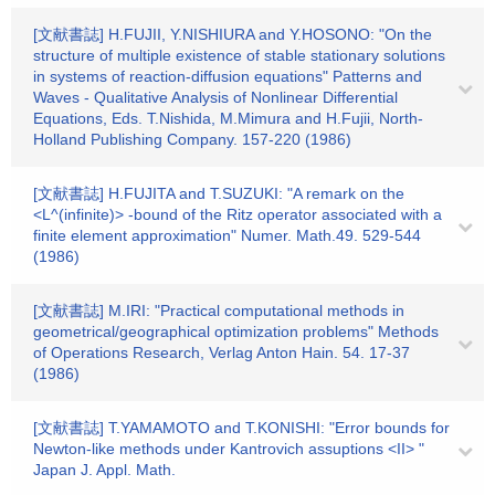
[文献書誌] H.FUJII, Y.NISHIURA and Y.HOSONO: "On the
structure of multiple existence of stable stationary solutions
in systems of reaction-diffusion equations" Patterns and
Waves - Qualitative Analysis of Nonlinear Differential
Equations, Eds. T.Nishida, M.Mimura and H.Fujii, North-
Holland Publishing Company. 157-220 (1986)
[文献書誌] H.FUJITA and T.SUZUKI: "A remark on the
<L^(infinite)> -bound of the Ritz operator associated with a
finite element approximation" Numer. Math.49. 529-544
(1986)
[文献書誌] M.IRI: "Practical computational methods in
geometrical/geographical optimization problems" Methods
of Operations Research, Verlag Anton Hain. 54. 17-37
(1986)
[文献書誌] T.YAMAMOTO and T.KONISHI: "Error bounds for
Newton-like methods under Kantrovich assuptions <II> "
Japan J. Appl. Math.