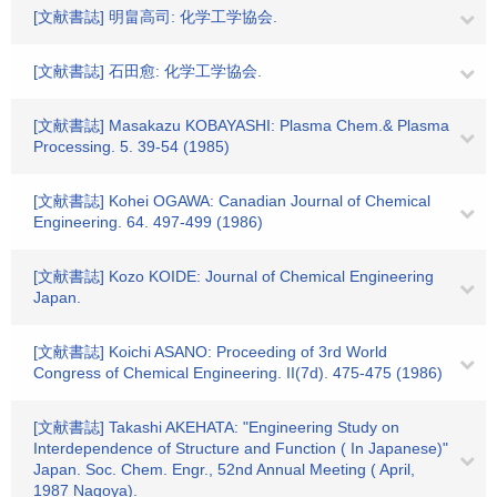
[文献書誌] 明畠高司: 化学工学協会.
[文献書誌] 石田愈: 化学工学協会.
[文献書誌] Masakazu KOBAYASHI: Plasma Chem.& Plasma
Processing. 5. 39-54 (1985)
[文献書誌] Kohei OGAWA: Canadian Journal of Chemical
Engineering. 64. 497-499 (1986)
[文献書誌] Kozo KOIDE: Journal of Chemical Engineering
Japan.
[文献書誌] Koichi ASANO: Proceeding of 3rd World
Congress of Chemical Engineering. II(7d). 475-475 (1986)
[文献書誌] Takashi AKEHATA: "Engineering Study on
Interdependence of Structure and Function ( In Japanese)"
Japan. Soc. Chem. Engr., 52nd Annual Meeting ( April,
1987 Nagoya).