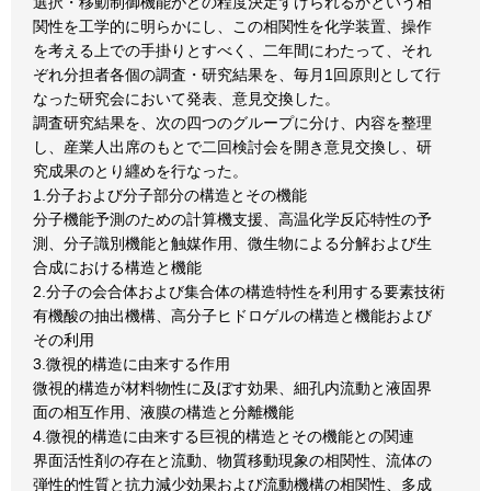
選択・移動制御機能がどの程度決定ずけられるかという相
関性を工学的に明らかにし、この相関性を化学装置、操作
を考える上での手掛りとすべく、二年間にわたって、それ
ぞれ分担者各個の調査・研究結果を、毎月1回原則として行
なった研究会において発表、意見交換した。
調査研究結果を、次の四つのグループに分け、内容を整理
し、産業人出席のもとで二回検討会を開き意見交換し、研
究成果のとり纒めを行なった。
1.分子および分子部分の構造とその機能
分子機能予測のための計算機支援、高温化学反応特性の予
測、分子識別機能と触媒作用、微生物による分解および生
合成における構造と機能
2.分子の会合体および集合体の構造特性を利用する要素技術
有機酸の抽出機構、高分子ヒドロゲルの構造と機能および
その利用
3.微視的構造に由来する作用
微視的構造が材料物性に及ぼす効果、細孔内流動と液固界
面の相互作用、液膜の構造と分離機能
4.微視的構造に由来する巨視的構造とその機能との関連
界面活性剤の存在と流動、物質移動現象の相関性、流体の
弾性的性質と抗力減少効果および流動機構の相関性、多成