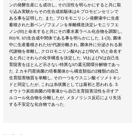
ンの発酵生産にも成功し, その活性を明らかにすると共に取
り込み実験からその生合成前駆体は4-ブロモピンセリンで
ある事を証明した. また, ブロモモニリシン発酵液中に生産
蓄積された新ベンゾフエノンを単離構造決定レモニリフエ
ノン(III)と命名すると共にその重水素ラベル化合物を調製し,
IIIがII, Iの生合成中間体である事を明らかにした. 1-(3), 菌体
中に生産蓄積されたIが代謝分離され, 菌体外に分泌される新
代謝物を単離し, クロロモニリン酸AおよびB(VI, V)と命名す
ると共にそれらの化学構造を決定した. VIおよびVは自己生
育阻害をほとんど示さない特異なIの還元開環分解物であっ
た. 2.カキ円星病菌の培養菌体から構造類似の2種類の自己
生育阻害物質を単離し, その一つをウスニン酸イソメトキシ
ドと同定したが, これは糸状菌としては最初と思われる. 3.
オウトウ炭疽病菌の培養液から自己生育阻害活性を示すア
ルコール化合物を分離したが, メタノリシス反応により失活
する不安定な化合物であった.