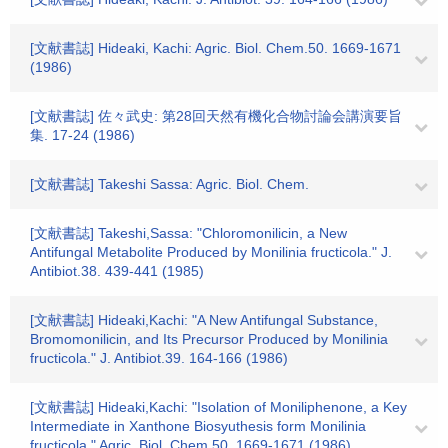
[文献書誌] Hideaki, Kachi: Agric. Biol. Chem.50. 1669-1671
(1986)
[文献書誌] 佐々武史: 第28回天然有機化合物討論会講演要旨
集. 17-24 (1986)
[文献書誌] Takeshi Sassa: Agric. Biol. Chem.
[文献書誌] Takeshi,Sassa: "Chloromonilicin, a New
Antifungal Metabolite Produced by Monilinia fructicola." J.
Antibiot.38. 439-441 (1985)
[文献書誌] Hideaki,Kachi: "A New Antifungal Substance,
Bromomonilicin, and Its Precursor Produced by Monilinia
fructicola." J. Antibiot.39. 164-166 (1986)
[文献書誌] Hideaki,Kachi: "Isolation of Moniliphenone, a Key
Intermediate in Xanthone Biosyuthesis form Monilinia
fructicola." Agric. Biol. Chem.50. 1669-1671 (1986)