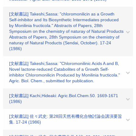
[文献書誌] Takeshi,Sassa: "chloromonilicin as a Growth
Self-inhibitor and Its Biosynthetic Intermediates produced
by Monilinia fructicola." Abstracts of Papers, 28th
Symposium on the chemistry of naturay of Natural Products
Abstracts of Papers, 28th Symposium on the chemistry of
naturay of Natural Products (Sendai, October). 17-24
(1986)
[文献書誌] Takeshi,Sassa: "Chloromonilinic Acids A and B,
Novel lactone-reduced Catabolites of a Growth Self-
inhibitor Chloromonilicin Produced by Monilinia fructicola."
Agric. Biol. Chem., submitted for publication.
[文献書誌] Kachi,Hideaki: Agric.Biol.Chem.50. 1669-1671
(1986)
[文献書誌] 佐々武史: 第28回天然有機化合物討論会講演要旨
集. 17-24 (1986)