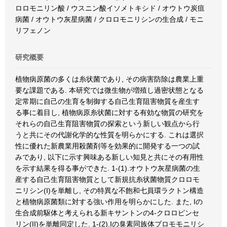
ロロモニリン酸 / ウスニン酸イソメトキシド / オウトウ炭疽
病菌 / オウトウ灰星病菌 / クロロモニリシンの生合成 / モニ
リフェノン
研究概要
植物病原菌の多くは糸状菌であり, その病害防除は農業上重
要な課題である. 本研究では微生物が増殖し過密状態となる
定常期に自己の生育を制御する自己生育阻害物質を産生す
る事に着目し, 植物病原糸状菌に対する有効な物質の研究を
それらの自己生育阻害物質の探索という新しい観点から行
うと共にその代謝化学的な性質を明らかにする. これは選択
性に優れた新農業用殺菌剤等を効果的に開発する一つの試
みであり, 以下に示す興味ある新しい知見と共にその有用性
を示す結果を得る事ができた. 1-(1).オウトウ灰星病菌の生
産する自己生育阻害物質として新規抗糸状菌物質クロロモ
ニリシン(I)を単離し, その特異な不飽和七員環ラクトン構造
と植物病原菌類に対する強い作用を明らかにした. また, Iの
生合成前駆体と考えられる新キサントンの4-クロロピンセ
リン(II)を単離同定した. 1-(2).Iの臭素同族体ブロモモニリシ