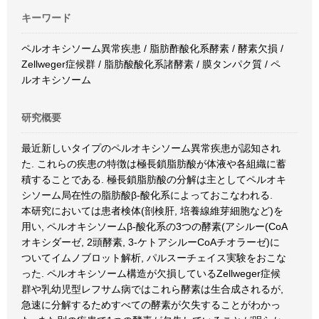
キーワード
ペルオキシソーム異常疾患 / 脂肪酢酸化系酵素 / 酵素欠損 /
Zellweger症候群 / 脂肪酸酸化系諸酵素 / 膜タンパク質 / ペ
ルオキシソーム
研究概要
最近新しいタイプのペルオキシソーム異常疾患が認知され
た. これらの疾患の特徴は極長鎖脂肪酸が体液や各組織に蓄
積することである. 極長鎖脂肪酸の分解は主としてペルオキ
シソーム局在性の脂肪酸β-酸化系によっておこなわれる.
本研究においては患者検体(剖検肝, 培養線維芽細胞など)を
用い, ペルオキシソームβ-酸化系の3つの酵素(アシルー(CoA
オキシダーゼ, 2頭酵素, 3-ケトアシルーCoAチオラーゼ)に
ついてイムノブロット解析, パルスーチェイス実験をおこな
った. ペルオキシソーム構造が欠損しているZellweger症候
群や乳幼児型レフサム病ではこれら酵素は生合成されるが,
急速に分解するためすべての酵素が欠失することがわかっ