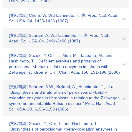
Dis.9. 292-296 (1986)
[文献書誌] Chem, W. W.;Hashimoto, T. 他: Proc. Natl. Acad.
Sci. USA. 84. 1425-1428 (1987)
[文献書誌] Schram, A. W.;Hashimoto, T. 他: Proc. Natl.
Acad. Sci. USA. 84. 2494-2496 (1987)
[文献書誌] Suzuki, Y. Orii, T., Mori, M., Tatibana, M., and
Hashimoto, T.: "Deficient activities and proteins of
peroxisomal <beta>-oxidation enzymes in infants with
Zellweger syndrome" Clin. Chim. Acta. 156. 191-196 (1686)
[文献書誌] Schram, A.W., Srijland, A., Hashimoto, T., et al.:
"Biosynthesis and maturation of peroxisomal <beta>-
oxidation enzymes in fibroblasts in relation to the Zellweger
syndrome and infantile Refsum disease" Proc. Natl. Acad.
Sci. USA. 83. 6156-6158 (1986)
[文献書誌] Suzuki, Y., Orii, T., and Hashimoto, T.:
"Biosynthesis of peroxisomal <beta>-oxidation enzymes in