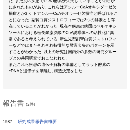
た. また別の疾患で1つの酵素が欠失していることが明らか
にされたものがあり, これらはアシルーCoAオキシダーゼ欠
損症とか3-ケトアシルーCoAチオラーゼ欠損症と呼ばれるこ
とになった. 副腎白質ジストロフィーでは3つの酵素とも存
在していることがわかった. 現在本疾患の病因はペルオキシ
ソームにおける極長鎖脂肪酸のCoA誘導体への活性化に異
常であると考えられている. 新生児型副腎白質ジストロフィ
ーなどではまたそれぞれ特徴的な酵素欠失のパターンを示
すことがわかった. 以上の研究は国内外の多数の研究グルー
プとの共同研究でおこなわれた.
またこれら疾患の遺伝子解析の準備としてラット酵素の
cDNAと遺伝子を単離し, 構造決定をした.
報告書
(2件)
1987
研究成果報告書概要