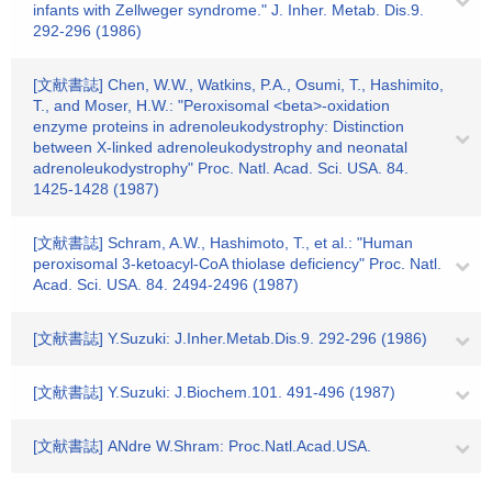
infants with Zellweger syndrome." J. Inher. Metab. Dis.9.
292-296 (1986)
[文献書誌] Chen, W.W., Watkins, P.A., Osumi, T., Hashimito,
T., and Moser, H.W.: "Peroxisomal <beta>-oxidation
enzyme proteins in adrenoleukodystrophy: Distinction
between X-linked adrenoleukodystrophy and neonatal
adrenoleukodystrophy" Proc. Natl. Acad. Sci. USA. 84.
1425-1428 (1987)
[文献書誌] Schram, A.W., Hashimoto, T., et al.: "Human
peroxisomal 3-ketoacyl-CoA thiolase deficiency" Proc. Natl.
Acad. Sci. USA. 84. 2494-2496 (1987)
[文献書誌] Y.Suzuki: J.Inher.Metab.Dis.9. 292-296 (1986)
[文献書誌] Y.Suzuki: J.Biochem.101. 491-496 (1987)
[文献書誌] ANdre W.Shram: Proc.Natl.Acad.USA.