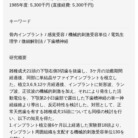
1985年度: 5,300千円 (直接経費: 5,300千円)
キーワード
骨内インプラント / 感覚受容 / 機械的刺激受容単位 / 電気生
理学 / 微細解剖法 / 下歯槽神経
研究概要
雑種成犬21頭の下顎右側3切歯を抜歯し、3ケ月の治癒期間
経過後、同部に単結晶サファイアインプラントを植立し
た。植立3,6,9,12ケ月経過後、インプラントに矩形波、ラン
プ波、正弦波の機械的刺激を加え、それにより発生した活
動電位を、下顎第2小臼歯部で露出した下歯槽神経の単一神
経線維より導出し、反応特性を検討した。対照として、正
常天然歯を有する雑種成犬15頭についても同様の検討を行
い、以下の知見を得た。
1.インプラント植立後6ケ月以上経過した実験群18頭より、
インプラント周囲組織を支配する機械的刺激受容単位130を