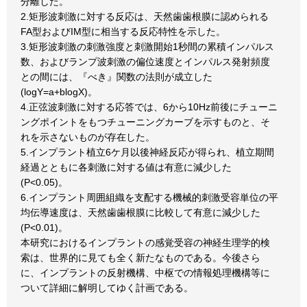
分離した。
2.矩形波刺激に対する反応は、天然歯歯根膜に認められる
FA型およびIM型に相当する反応特性を示した。
3.矩形波刺激の刺激強度と刺激開始1秒間の累積インパルス
数、およびランプ波刺激の偏位速度とインパルス発射頻度
との間には、『べき』関数の法則が成立した
(logY=a+blogX)。
4.正弦波刺激に対する応答では、6から10Hz前後にチューニ
ングポイントをもつチューニングカーブを示すものと、そ
れを示さないものが存在した。
5.インプラント植立6ケ月以後神経反応が得られ、植立期間
経過とともに各刺激に対する値は有意に減少した
(P<0.05)。
6.インプラント周囲組織を支配する機械的刺激受容単位の平
均伝導速度は、天然歯歯根膜に比較して有意に減少した
(P<0.01)。
本研究におけるインプラントの感覚受容の神経生理学的検
索は、世界的に見ても全く新たなものである。今後さら
に、インプラントの反射機構、中枢での情報処理機構等に
ついて詳細に解明してゆく計画である。