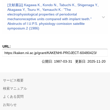
[文献書誌] Kagawa K., Kondo N., Tabuchi K., Shigenaga Y.,
Akagawa Y., Tsuru H., Yamauchi K.: "The
electrophysiological properties of periodontal
mechanoreceptive units compared with implant teeth."
Abstructs of I.U.P.S. physiology comission satellite
symposium.2 (1986)
URL:
公開日: 1987-03-31 更新日: 2025-11-20
サービス概要
検索マニュアル
よくある質問
お知らせ